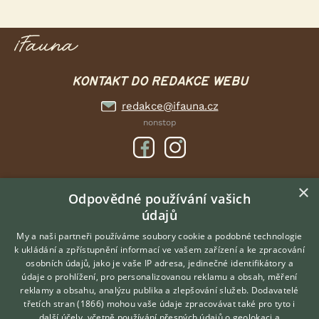
KONTAKT DO REDAKCE WEBU
redakce@ifauna.cz
nonstop
×
DOMOVSKÁ STRÁNKA
Odpovědné používání vašich
údajů
INZERCE
DISKUSE
My a naši partneři používáme soubory cookie a podobné technologie
k ukládání a zpřístupnění informací ve vašem zařízení a ke zpracování
ČLÁNKY
osobních údajů, jako je vaše IP adresa, jedinečné identifikátory a
údaje o prohlížení, pro personalizovanou reklamu a obsah, měření
O nás
reklamy a obsahu, analýzu publika a zlepšování služeb.
Dodavatelé
třetích stran (1866)
mohou vaše údaje zpracovávat také pro tyto i
Kontakt
Hledáte zvířecího kamaráda?
další účely, včetně používání přesných údajů o geolokaci a