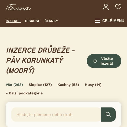
CELÉ MENU
INZERCE
DISKUSE
ČLÁNKY
INZERCE DRŮBEŽE -
Vložte
PÁV KORUNKATÝ
inzerát
(MODRÝ)
Vše
(263)
Slepice
(127)
Kachny
(55)
Husy
(14)
»
Další podkategorie