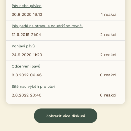
Páv nebo pávice
30.9.2020 16:13
1
reakcí
Páv padá na stranu a neudrží se rovně.
12.6.2019 21:04
2
reakcí
Pohlaví pávů
24.9.2020 11:20
2
reakcí
Odčervení pávů
9.3.2022 06:46
0
reakcí
Sítě nad výběh pro pávi
2.8.2022 20:40
0
reakcí
Zobrazit více diskusí