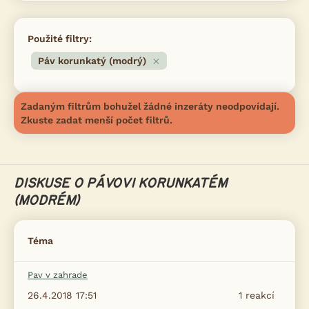
Použité filtry:
Páv korunkatý (modrý)
Zadaným filtrům bohužel žádné inzeráty neodpovídají.
Zkuste zadat menší počet filtrů.
DISKUSE O PÁVOVI KORUNKATÉM
(MODRÉM)
Téma
Pav v zahrade
26.4.2018 17:51
1
reakcí