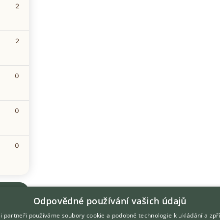
2
2
0
0
0
Odpovědné používání vašich údajů
i partneři používáme soubory cookie a podobné technologie k ukládání a zpř