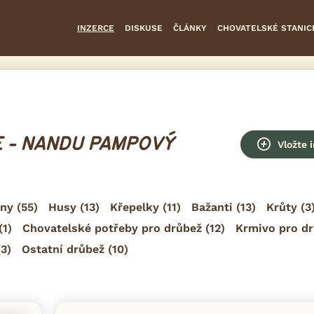
INZERCE
DISKUSE
ČLÁNKY
CHOVATELSKÉ STANIC
 - NANDU PAMPOVÝ
Vložte 
ny
(55)
Husy
(13)
Křepelky
(11)
Bažanti
(13)
Krůty
(3
(1)
Chovatelské potřeby pro drůbež
(12)
Krmivo pro d
3)
Ostatní drůbež
(10)