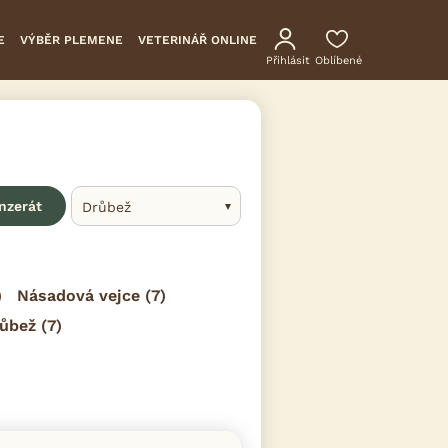
E
VÝBĚR PLEMENE
VETERINÁŘ ONLINE
Přihlásit
Oblíbené
inzerát
Drůbež
)
Násadová vejce
(7)
růbež
(7)