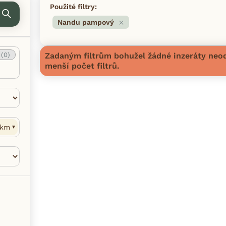
Použité filtry:
Nandu pampový
ý
(0)
Zadaným filtrům bohužel žádné inzeráty neod
menší počet filtrů.
km