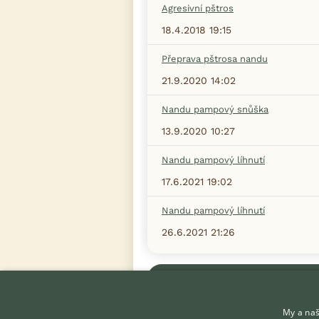
Agresivní pštros
18.4.2018 19:15
Přeprava pštrosa nandu
21.9.2020 14:02
Nandu pampový snůška
13.9.2020 10:27
Nandu pampový líhnutí
17.6.2021 19:02
Nandu pampový líhnutí
26.6.2021 21:26
Zobrazit více diskusí
My a naš