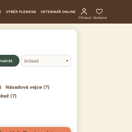
E
VÝBĚR PLEMENE
VETERINÁŘ ONLINE
Přihlásit
Oblíbené
inzerát
Drůbež
)
Násadová vejce
(7)
ůbež
(7)