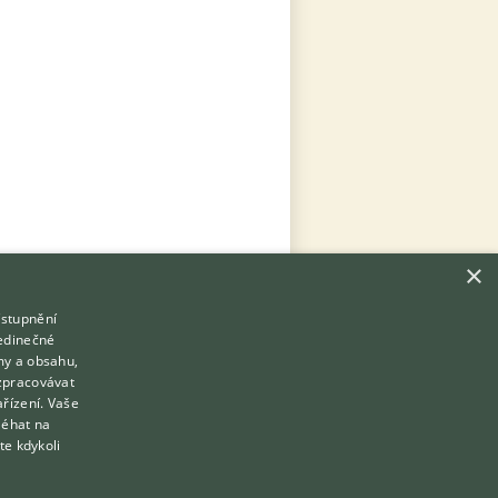
×
ístupnění
Hledáte zvířecího kamaráda?
jedinečné
Zdarma vám poradí
my a obsahu,
VETERINÁŘ ONLINE
zpracovávat
Přihlášení
ařízení. Vaše
KONZULTOVAT S VETERINÁŘEM
léhat na
Registrace
te kdykoli