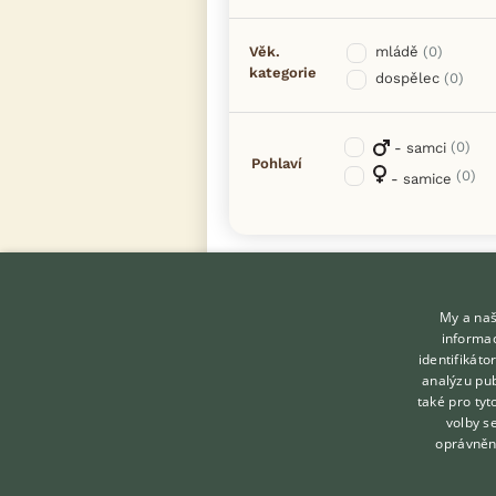
Věk.
mládě
(0)
kategorie
dospělec
(0)
(0)
- samci
Pohlaví
(0)
- samice
My a naš
informac
identifikát
analýzu pub
také pro tyt
KONTAKT DO REDAKCE
volby s
WEBU
oprávněn
redakce@ifauna.cz
nonstop