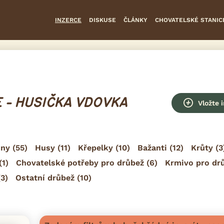
INZERCE
DISKUSE
ČLÁNKY
CHOVATELSKÉ STANIC
 - HUSIČKA VDOVKA
Vložte 
hny
(55)
Husy
(11)
Křepelky
(10)
Bažanti
(12)
Krůty
(3
(1)
Chovatelské potřeby pro drůbež
(6)
Krmivo pro dr
3)
Ostatní drůbež
(10)