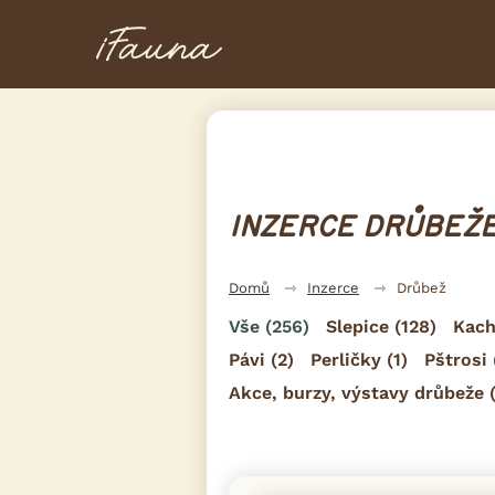
INZERCE DRŮBEŽE
Domů
Inzerce
Drůbež
Vše
(256)
Slepice
(128)
Kac
Pávi
(2)
Perličky
(1)
Pštrosi
Akce, burzy, výstavy drůbeže
(