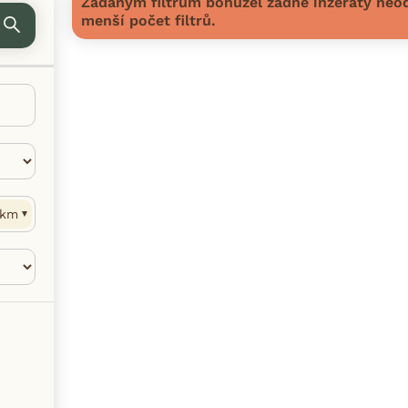
Zadaným filtrům bohužel žádné inzeráty neod
menší počet filtrů.
km