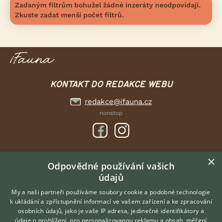
Zadaným filtrům bohužel žádné inzeráty neodpovídají.
Zkuste zadat menší počet filtrů.
KONTAKT DO REDAKCE WEBU
redakce@ifauna.cz
nonstop
×
DOMOVSKÁ STRÁNKA
Odpovědné používání vašich
údajů
INZERCE
DISKUSE
My a naši partneři používáme soubory cookie a podobné technologie
k ukládání a zpřístupnění informací ve vašem zařízení a ke zpracování
ČLÁNKY
osobních údajů, jako je vaše IP adresa, jedinečné identifikátory a
údaje o prohlížení, pro personalizovanou reklamu a obsah, měření