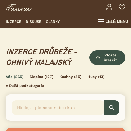
CELÉ MENU
INZERCE
DISKUSE
ČLÁNKY
INZERCE DRŮBEŽE -
Vložte
inzerát
OHNIVÝ MALAJSKÝ
Vše
(265)
Slepice
(127)
Kachny
(55)
Husy
(13)
»
Další podkategorie