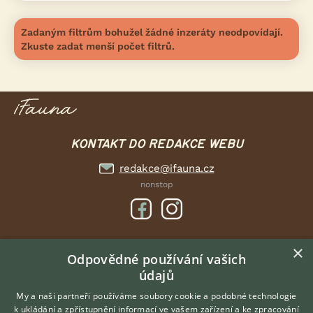
Zadaným filtrům bohužel žádné inzeráty neodpovídají.
Zkuste zadat menší počet filtrů.
KONTAKT DO REDAKCE WEBU
redakce@ifauna.cz
nonstop
×
DOMOVSKÁ STRÁNKA
Odpovědné používání vašich
údajů
INZERCE
DISKUSE
My a naši partneři používáme soubory cookie a podobné technologie
k ukládání a zpřístupnění informací ve vašem zařízení a ke zpracování
ČLÁNKY