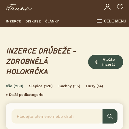
CELÉ MENU
INZERCE
DISKUSE
ČLÁNKY
INZERCE DRŮBEŽE -
Vložte
ZDROBNĚLÁ
inzerát
HOLOKRČKA
Vše
(260)
Slepice
(126)
Kachny
(55)
Husy
(14)
»
Další podkategorie