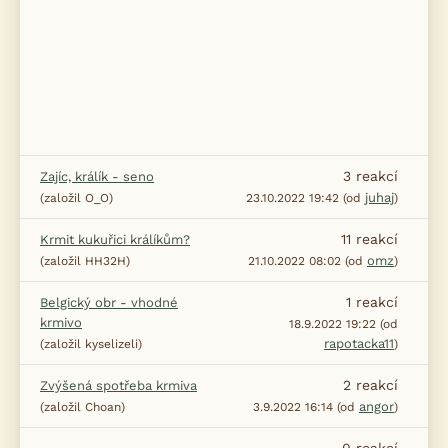
3
reakcí
Zajíc, králík - seno
juhaj
(založil O_O)
23.10.2022 19:42 (od
)
11
reakcí
Krmit kukuřici králíkům?
omz
(založil HH32H)
21.10.2022 08:02 (od
)
1
reakcí
Belgický obr - vhodné
krmivo
18.9.2022 19:22 (od
rapotacka11
(založil kyselizeli)
)
2
reakcí
Zvýšená spotřeba krmiva
angor
(založil Choan)
3.9.2022 16:14 (od
)