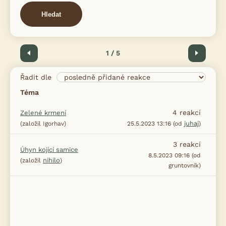
Hledat
Předchozí
1 / 5
Další
Řadit dle
Téma
4
reakcí
Zelené krmení
juhaj
(založil Igorhav)
25.5.2023 13:16 (od
)
3
reakcí
Úhyn kojící samice
8.5.2023 09:16 (od
nihilo
(založil
)
gruntovník)