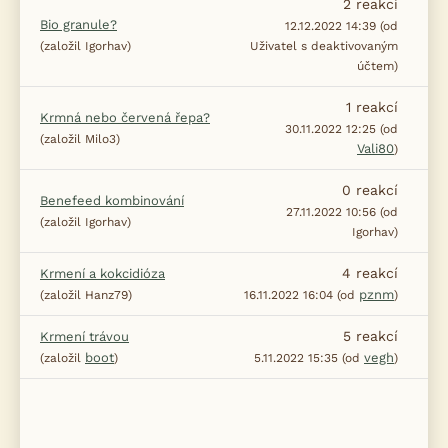
2
reakcí
Bio granule?
12.12.2022 14:39 (od
(založil Igorhav)
Uživatel s deaktivovaným
účtem)
1
reakcí
Krmná nebo červená řepa?
30.11.2022 12:25 (od
(založil Milo3)
Vali80
)
0
reakcí
Benefeed kombinování
27.11.2022 10:56 (od
(založil Igorhav)
Igorhav)
4
reakcí
Krmení a kokcidióza
pznm
(založil Hanz79)
16.11.2022 16:04 (od
)
5
reakcí
Krmení trávou
boot
vegh
(založil
)
5.11.2022 15:35 (od
)