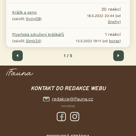
20
reakcí
Králík a seno
18.5.2022 20:44 (od
Nyny09
(založil
)
Snehy
)
1
reakcí
Plzeňská sdružení králíkářů
Simír24
borax
(založil
)
13.5.2022 19:11 (od
)
Předchozí
1 / 5
Další
KONTAKT DO REDAKCE WEBU
redakce@ifauna.cz
nonstop