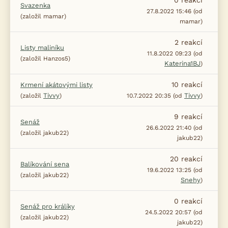
0
reakcí
Svazenka
27.8.2022 15:46 (od
(založil mamar)
mamar)
2
reakcí
Listy maliníku
11.8.2022 09:23 (od
(založil Hanzos5)
Katerina1BJ
)
10
reakcí
Krmení akátovými listy
Tivvy
Tivvy
(založil
)
10.7.2022 20:35 (od
)
9
reakcí
Senáž
26.6.2022 21:40 (od
(založil jakub22)
jakub22)
20
reakcí
Balíkování sena
19.6.2022 13:25 (od
(založil jakub22)
Snehy
)
0
reakcí
Senáž pro králíky
24.5.2022 20:57 (od
(založil jakub22)
jakub22)