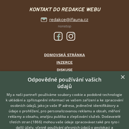
KONTAKT DO REDAKCE WEBU
redakce@ifauna.cz
nonstop
DOMOVSKÁ STRÁNKA
INZERCE
DISKUSE
×
ČLÁNKY
Odpovědné používání vašich
CHOVATELSKÉ STANICE
údajů
ATLAS
My a naši partneři používáme soubory cookie a podobné technologie
VÝBĚR VHODNÉHO PLEMENE
k ukládání a zpřístupnění informací ve vašem zařízení a ke zpracování
osobních údajů, jako je vaše IP adresa, jedinečné identifikátory a
údaje o prohlížení, pro personalizovanou reklamu a obsah, měření
O nás
reklamy a obsahu, analýzu publika a zlepšování služeb.
Dodavatelé
třetích stran (1866)
mohou vaše údaje zpracovávat také pro tyto i
Kontakt
Hledáte zvířecího kamaráda?
další účely, včetně používání přesných údajů o geolokaci a
Zdarma vám poradí