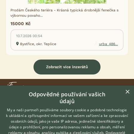
Prodám Českého teriéra - Krásná typická drobnější fenečka s
výbornou povaho...
15000 Kč
10.7.2026 00:54
Bystřice, okr. Teplice
urba_486...
Zobrazit více inzerátů
×
Odpovědné používání vašich
údajů
KONTAKT DO REDAKCE WEBU
My a naši partneři používáme soubory cookie a podobné technologie
redakce@ifauna.cz
k ukládání a zpřístupnění informací ve vašem zařízení a ke zpracování
nonstop
osobních údajů, jako je vaše IP adresa, jedinečné identifikátory a
údaje o prohlížení, pro personalizovanou reklamu a obsah, měření
reklamy a obsahu, analýzu publika a zlepšování služeb.
Dodavatelé