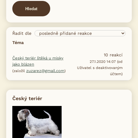
Hledat
Řadit dle
Téma
10
reakcí
Český teriér štěká u misky
27.1.2020 14:07 (od
jako blázen
Uživatel s deaktivovaným
zuzarez@gmail.com
(založil
)
účtem)
Český teriér