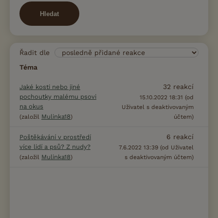
Hledat
Řadit dle
Téma
32
reakcí
Jaké kosti nebo jiné
pochoutky malému psovi
15.10.2022 18:31 (od
na okus
Uživatel s deaktivovaným
Mulinka18
(založil
)
účtem)
6
reakcí
Poštěkávání v prostředí
více lidí a psů? Z nudy?
7.6.2022 13:39 (od Uživatel
Mulinka18
(založil
)
s deaktivovaným účtem)