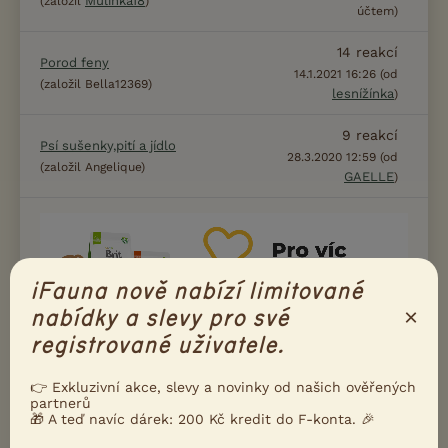
Mulinka18
(založil
)
účtem)
14
reakcí
Porod feny
14.1.2021 16:26 (od
(založil Bella12369)
lesnížínka
)
9
reakcí
Psí sušenky,pití a jídlo
28.3.2020 12:59 (od
(založil Angelique)
GAELLE
)
iFauna nově nabízí limitované
×
nabídky a slevy pro své
registrované uživatele.
👉 Exkluzivní akce, slevy a novinky od našich ověřených
partnerů
🎁 A teď navíc dárek: 200 Kč kredit do F-konta. 🎉