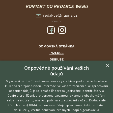
KONTAKT DO REDAKCE WEBU
redakce@ifauna.cz
nonstop
DOMOVSKÁ STRÁNKA
INZERCE
DISKUSE
×
ČLÁNKY
Odpovědné používání vašich
CHOVATELSKÉ STANICE
údajů
ATLAS
My a naši partneři používáme soubory cookie a podobné technologie
VÝBĚR VHODNÉHO PLEMENE
k ukládání a zpřístupnění informací ve vašem zařízení a ke zpracování
osobních údajů, jako je vaše IP adresa, jedinečné identifikátory a
údaje o prohlížení, pro personalizovanou reklamu a obsah, měření
O nás
reklamy a obsahu, analýzu publika a zlepšování služeb.
Dodavatelé
třetích stran (1866)
mohou vaše údaje zpracovávat také pro tyto i
Kontakt
Hledáte zvířecího kamaráda?
další účely, včetně používání přesných údajů o geolokaci a
Zdarma vám poradí
Možnosti zvýraznění inzerátů