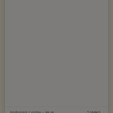
1
reakcí
Hodnoceni z výstav - jak se