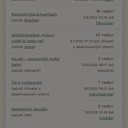
16
reakcí
Rozhodčí Alena Auerbach
3.9.2022 23:05 (od
Blazitek
(založil
)
fikovnice
)
45
reakcí
VeleNEúspěšné výstavy,
vzdát to nebo ne?
5.7.2022 07:13 (od Uživatel
wdog
(založil
)
s deaktivovaným účtem)
2
reakcí
Kavalír - posuzování podle
barev
23.6.2022 09:17 (od
(založil Adelak12)
Adelak12)
7
reakcí
Tip k vystavování
(založil Uživatel s
9.6.2022 09:01 (od
marcelaamax
deaktivovaným účtem)
)
3
reakcí
Dogdancing zkoušky
7.6.2022 12:45 (od
(založil 000)
Vricedo
)