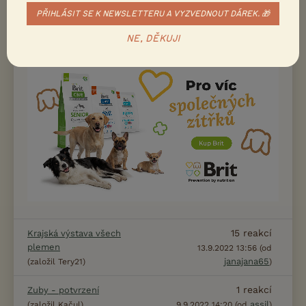
Olga Dolejšová rozhodčí -
2
reakcí
PŘIHLÁSIT SE K NEWSLETTERU A VYZVEDNOUT DÁREK. 🎁
zkušenosti
Evv
19.9.2022 22:37 (od
)
(založil Žaludka)
NE, DĚKUJI
15
reakcí
Krajská výstava všech
plemen
13.9.2022 13:56 (od
janajana65
(založil Tery21)
)
1
reakcí
Zuby - potvrzení
assil
(založil Kačul)
9.9.2022 14:20 (od
)