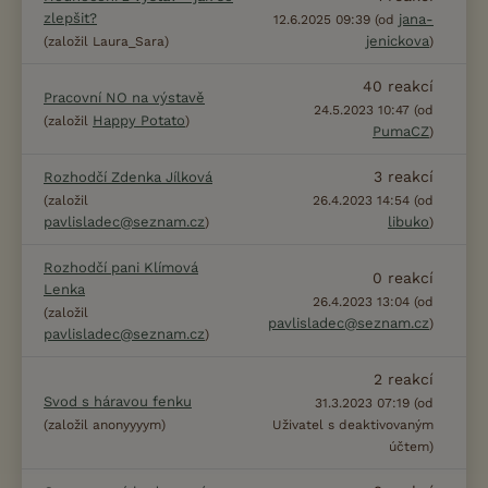
zlepšit?
jana-
12.6.2025 09:39 (od
jenickova
(založil Laura_Sara)
)
40
reakcí
Pracovní NO na výstavě
24.5.2023 10:47 (od
Happy Potato
(založil
)
PumaCZ
)
3
reakcí
Rozhodčí Zdenka Jílková
(založil
26.4.2023 14:54 (od
pavlisladec@seznam.cz
libuko
)
)
Rozhodčí pani Klímová
0
reakcí
Lenka
26.4.2023 13:04 (od
(založil
pavlisladec@seznam.cz
)
pavlisladec@seznam.cz
)
2
reakcí
Svod s háravou fenku
31.3.2023 07:19 (od
(založil anonyyyym)
Uživatel s deaktivovaným
účtem)