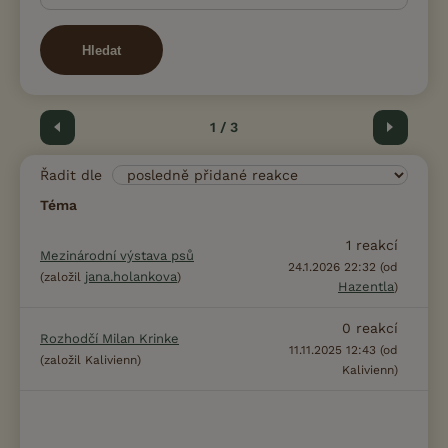
Hledat
Předchozí
1 / 3
Další
Řadit dle
Téma
1
reakcí
Mezinárodní výstava psů
24.1.2026 22:32 (od
jana.holankova
(založil
)
Hazentla
)
0
reakcí
Rozhodčí Milan Krinke
11.11.2025 12:43 (od
(založil Kalivienn)
Kalivienn)