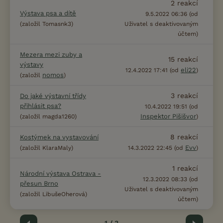
2
reakcí
Výstava psa a dítě
9.5.2022 06:36 (od
(založil Tomasnk3)
Uživatel s deaktivovaným
účtem)
Mezera mezi zuby a
15
reakcí
výstavy
eli22
12.4.2022 17:41 (od
)
nomos
(založil
)
3
reakcí
Do jaké výstavní třídy
přihlásit psa?
10.4.2022 19:51 (od
Inspektor Pišišvor
(založil magda1260)
)
8
reakcí
Kostýmek na vystavování
Evv
(založil KlaraMaly)
14.3.2022 22:45 (od
)
1
reakcí
Národní výstava Ostrava -
12.3.2022 08:33 (od
přesun Brno
Uživatel s deaktivovaným
(založil LibušeOherová)
účtem)