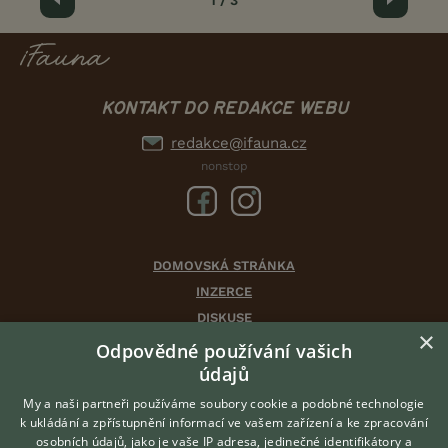
Předchozí
1 / 3
Další
KONTAKT DO REDAKCE WEBU
redakce@ifauna.cz
nonstop
DOMOVSKÁ STRÁNKA
INZERCE
DISKUSE
×
ČLÁNKY
Odpovědné používání vašich
údajů
CHOVATELSKÉ STANICE
ATLAS
My a naši partneři používáme soubory cookie a podobné technologie
k ukládání a zpřístupnění informací ve vašem zařízení a ke zpracování
VÝBĚR VHODNÉHO PLEMENE
osobních údajů, jako je vaše IP adresa, jedinečné identifikátory a