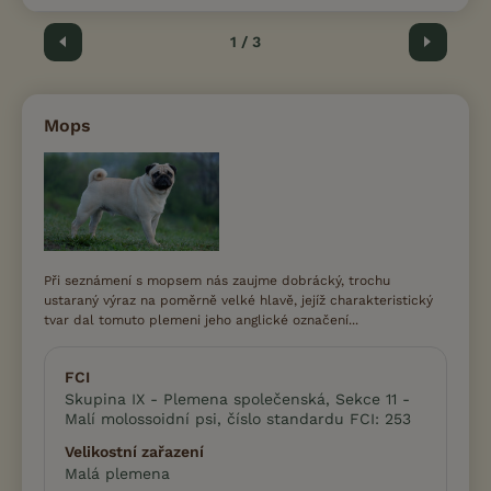
Předchozí
1 / 3
Další
Mops
Při seznámení s mopsem nás zaujme dobrácký, trochu
ustaraný výraz na poměrně velké hlavě, jejíž charakteristický
tvar dal tomuto plemeni jeho anglické označení...
FCI
Skupina IX - Plemena společenská, Sekce 11 -
Malí molossoidní psi, číslo standardu FCI: 253
Velikostní zařazení
Malá plemena