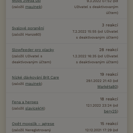
Mops zvedá uši
9.3.2022 07:52 (od
mauinek
(založil
)
Uživatel s deaktivovaným
účtem)
3
reakcí
Svalové poranění
7.2.2022 15:55 (od Uživatel
(založil Hanzs60)
s deaktivovaným účtem)
28
reakcí
Slowfeeder pro placky
(založil Uživatel s
1.2.2022 16:35 (od Uživatel
deaktivovaným účtem)
s deaktivovaným účtem)
19
reakcí
Nízké dávkování Brit Care
29.1.2022 21:43 (od
mauinek
(založil
)
Markéta80
)
18
reakcí
Fena a herpes
12.1.2022 23:24 (od
slavicek14
(založil
)
bery25
)
15
reakcí
Opět mopslík – agrese
(založil Neregistrovaný
12.12.2021 17:29 (od