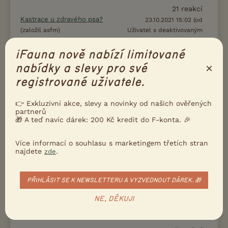
21
reakcí
Kastrace u zdravého psa?
23.10.2021 15:02 (od
(založil asfm)
Uživatel s deaktivovaným
účtem)
iFauna nově nabízí limitované
2
reakcí
×
nabídky a slevy pro své
Sprej frontline
1.7.2021 03:43 (od Uživatel
(založil wejuuneckaa)
registrované uživatele.
s deaktivovaným účtem)
👉 Exkluzivní akce, slevy a novinky od našich ověřených
19
reakcí
Křivé nohy
partnerů
18.5.2021 21:28 (od
🎁 A teď navíc dárek: 200 Kč kredit do F-konta. 🎉
(založil Nikia)
Neregistrovaný)
Více informací o souhlasu s marketingem třetích stran
21
reakcí
najdete
Mops se jakoby dusí
.
zde
16.5.2021 13:57 (od
kristynaaaaaaaa
(založil
)
Danny8)
PŘIHLÁSIT SE K NEWSLETTERU A VYZVEDNOUT DÁREK. 🎁
4
reakcí
Zabezpečení psa v autě
NE, DĚKUJI
3.5.2021 09:40 (od Uživatel
(založil ttlm)
s deaktivovaným účtem)