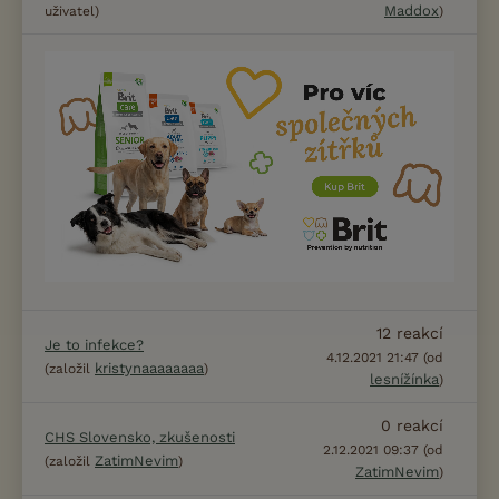
Maddox
uživatel)
)
12
reakcí
Je to infekce?
4.12.2021 21:47 (od
kristynaaaaaaaa
(založil
)
lesnížínka
)
0
reakcí
CHS Slovensko, zkušenosti
2.12.2021 09:37 (od
ZatimNevim
(založil
)
ZatimNevim
)