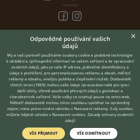
nonstop
×
DOMOVSKÁ STRÁNKA
Odpovědné používání vašich
INZERCE
údajů
DISKUSE
My a naši partneři používáme soubory cookie a podobné technologie
ČLÁNKY
k ukládání a zpřístupnění informací ve vašem zařízení a ke zpracování
osobních údajů, jako je vaše IP adresa, jedinečné identifikátory a
CHOVATELSKÉ STANICE
údaje o prohlížení, pro personalizovanou reklamu a obsah, měření
ATLAS
reklamy a obsahu, analýzu publika a zlepšování služeb.
Dodavatelé
třetích stran (1866)
mohou vaše údaje zpracovávat také pro tyto i
VÝBĚR VHODNÉHO PLEMENE
Hledáte zvířecího kamaráda?
další účely, včetně používání přesných údajů o geolokaci a
Zdarma vám poradí
charakteristik zařízení. Vaše volby se vztahují pouze na tento web.
VETERINÁŘ ONLINE
O nás
Někteří dodavatelé mohou místo souhlasu spoléhat na oprávněný
KONZULTOVAT S
zájem; máte právo vznést námitku v
Nastavení reklamy
. Svůj souhlas
Kontakt
VETERINÁŘEM
můžete kdykoli odvolat v
Nastavení cookies
.
Zásady ochrany osobních
Možnosti zvýraznění inzerátů
údajů
Podmínky užití
VŠE PŘIJMOUT
VŠE ODMÍTNOUT
Zpracování osobních údajů