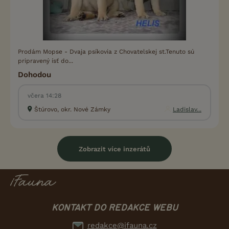
Prodám Mopse - Dvaja psíkovia z Chovatelskej st.Tenuto sú
pripravený ísť do...
Dohodou
včera 14:28
Štúrovo, okr. Nové Zámky
Ladislav...
Zobrazit více inzerátů
KONTAKT DO REDAKCE WEBU
redakce@ifauna.cz