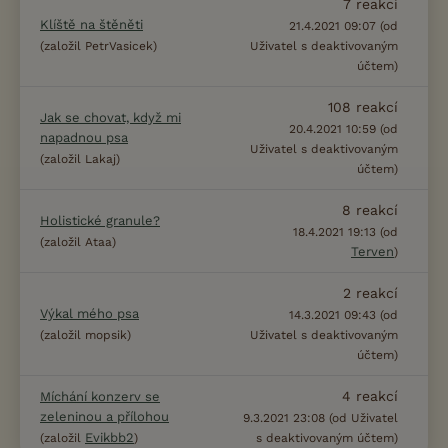
7
reakcí
Klíště na štěněti
21.4.2021 09:07 (od
(založil PetrVasicek)
Uživatel s deaktivovaným
účtem)
108
reakcí
Jak se chovat, když mi
20.4.2021 10:59 (od
napadnou psa
Uživatel s deaktivovaným
(založil Lakaj)
účtem)
8
reakcí
Holistické granule?
18.4.2021 19:13 (od
(založil Ataa)
Terven
)
2
reakcí
Výkal mého psa
14.3.2021 09:43 (od
(založil mopsik)
Uživatel s deaktivovaným
účtem)
4
reakcí
Míchání konzerv se
zeleninou a přílohou
9.3.2021 23:08 (od Uživatel
Evikbb2
(založil
)
s deaktivovaným účtem)