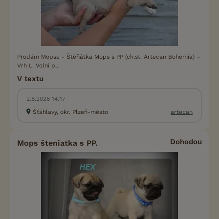
Prodám Mopse - Štěňátka Mops s PP (ch.st. Artecan Bohemia) –
Vrh L. Volní p...
V textu
2.8.2026 14:17
Šťáhlavy, okr. Plzeň-město
artecan
Dohodou
Mops šteniatka s PP.