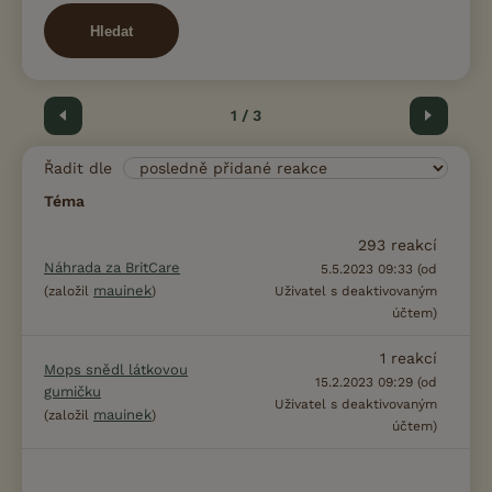
Hledat
Předchozí
1 / 3
Další
Řadit dle
Téma
293
reakcí
Náhrada za BritCare
5.5.2023 09:33 (od
mauinek
(založil
)
Uživatel s deaktivovaným
účtem)
1
reakcí
Mops snědl látkovou
15.2.2023 09:29 (od
gumičku
Uživatel s deaktivovaným
mauinek
(založil
)
účtem)