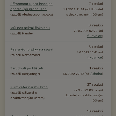
7
reakcí
Přítomnost u psa hned po
operaci/při probouzení
1.9.2022 21:24 (od Uživatel
(založil Aludnevspomxxxxxx)
s deaktivovaným účtem)
6
reakcí
Můj pes sežral čokoládu
29.8.2022 02:22 (od
(založil Hande)
fikovnice
)
8
reakcí
Pes snědl prášky na spaní
4.6.2022 15:41 (od
(založil Neznámost)
fikovnice
)
1
reakcí
Zarudnutí po klíštěti
Atheira
(založil BerryBurgir)
1.6.2022 22:19 (od
)
37
reakcí
Kurz veterinářství Brno
22.3.2022 08:52 (od
(založil Uživatel s
Uživatel s deaktivovaným
deaktivovaným účtem)
účtem)
10
reakcí