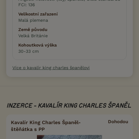
FCI: 136
Velikostní zařazení
Malá plemena
Země původu
Velká Británie
Kohoutková výška
30-33 cm
Více o kavalír king charles španělovi
INZERCE - KAVALÍR KING CHARLES ŠPANĚL
Dohodou
Kavalír King Charles Španěl-
štěňátka s PP