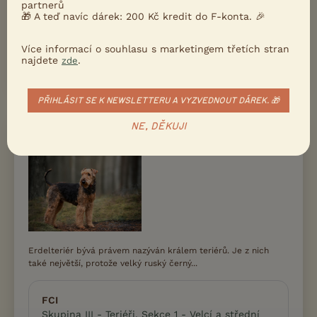
partnerů
🎁 A teď navíc dárek: 200 Kč kredit do F-konta. 🎉
Více informací o souhlasu s marketingem třetích stran
najdete
.
zde
PŘIHLÁSIT SE K NEWSLETTERU A VYZVEDNOUT DÁREK. 🎁
NE, DĚKUJI
Erdelteriér
Erdelteriér bývá právem nazýván králem teriérů. Je z nich
také největší, protože velký ruský černý...
FCI
Skupina III - Teriéři, Sekce 1 - Velcí a střední