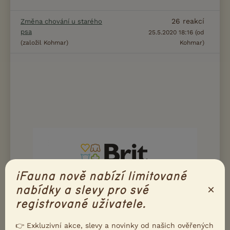
26
reakcí
Změna chování u starého
psa
25.5.2020 18:16 (od
(založil Kohmar)
Kohmar)
iFauna nově nabízí limitované
×
nabídky a slevy pro své
registrované uživatele.
👉 Exkluzivní akce, slevy a novinky od našich ověřených