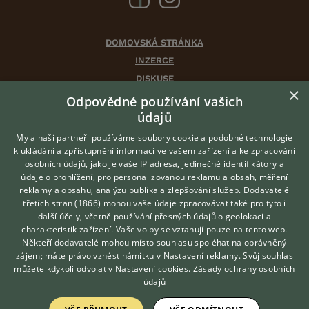
DOMOVSKÁ STRÁNKA
INZERCE
DISKUSE
×
ČLÁNKY
Odpovědné používání vašich
CHOVATELSKÉ STANICE
údajů
ATLAS
My a naši partneři používáme soubory cookie a podobné technologie
VÝBĚR VHODNÉHO PLEMENE
k ukládání a zpřístupnění informací ve vašem zařízení a ke zpracování
osobních údajů, jako je vaše IP adresa, jedinečné identifikátory a
údaje o prohlížení, pro personalizovanou reklamu a obsah, měření
O nás
reklamy a obsahu, analýzu publika a zlepšování služeb.
Dodavatelé
třetích stran (1866)
mohou vaše údaje zpracovávat také pro tyto i
Kontakt
Hledáte zvířecího kamaráda?
další účely, včetně používání přesných údajů o geolokaci a
Zdarma vám poradí
Možnosti zvýraznění inzerátů
charakteristik zařízení. Vaše volby se vztahují pouze na tento web.
VETERINÁŘ ONLINE
Podmínky užití
Někteří dodavatelé mohou místo souhlasu spoléhat na oprávněný
KONZULTOVAT S
zájem; máte právo vznést námitku v
Nastavení reklamy
. Svůj souhlas
Zpracování osobních údajů
VETERINÁŘEM
můžete kdykoli odvolat v
Nastavení cookies
.
Zásady ochrany osobních
údajů
Přihlášení