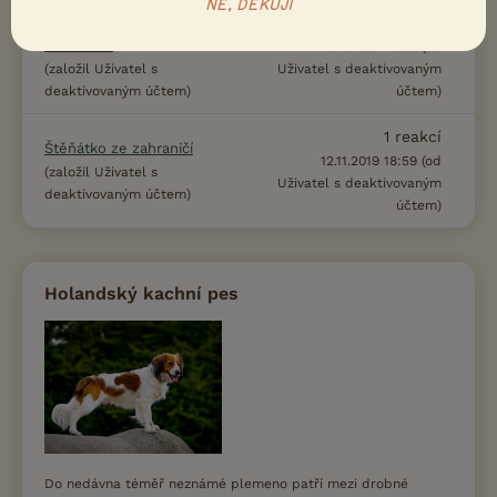
NE, DĚKUJI
48
reakcí
Kooikerhondje - volné
štěňátko?
14.11.2019 21:35 (od
(založil Uživatel s
Uživatel s deaktivovaným
deaktivovaným účtem)
účtem)
1
reakcí
Štěňátko ze zahraničí
12.11.2019 18:59 (od
(založil Uživatel s
Uživatel s deaktivovaným
deaktivovaným účtem)
účtem)
Holandský kachní pes
Do nedávna téměř neznámé plemeno patří mezi drobné