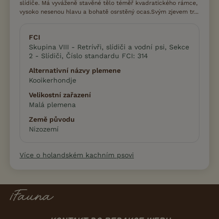
slídiče. Má vyváženě stavěné tělo téměř kvadratického rámce,
vysoko nesenou hlavu a bohatě osrstěný ocas.Svým zjevem tr...
FCI
Skupina VIII - Retrívři, slídiči a vodní psi, Sekce
2 - Slídiči, Číslo standardu FCI: 314
Alternativní názvy plemene
Kooikerhondje
Velikostní zařazení
Malá plemena
Země původu
Nizozemí
Více o holandském kachním psovi