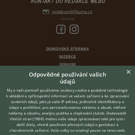
KONTAKT DO REDAKCE WEBU
redakce@ifauna.cz
nonstop
DOMOVSKÁ STRÁNKA
INZERCE
DISKUSE
×
ČLÁNKY
Odpovědné používání vašich
údajů
CHOVATELSKÉ STANICE
ATLAS
My a naši partneři používáme soubory cookie a podobné technologie
k ukládání a zpřístupnění informací ve vašem zařízení a ke zpracování
VÝBĚR VHODNÉHO PLEMENE
osobních údajů, jako je vaše IP adresa, jedinečné identifikátory a
údaje o prohlížení, pro personalizovanou reklamu a obsah, měření
O nás
reklamy a obsahu, analýzu publika a zlepšování služeb.
Dodavatelé
třetích stran (1866)
mohou vaše údaje zpracovávat také pro tyto i
Kontakt
Hledáte zvířecího kamaráda?
další účely, včetně používání přesných údajů o geolokaci a
Zdarma vám poradí
Možnosti zvýraznění inzerátů
charakteristik zařízení. Vaše volby se vztahují pouze na tento web.
VETERINÁŘ ONLINE