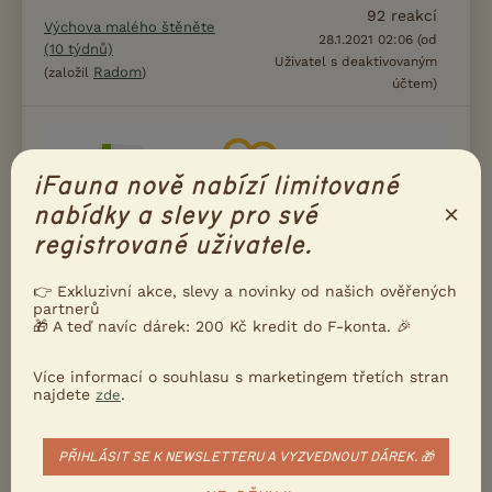
92
reakcí
Výchova malého štěněte
28.1.2021 02:06 (od
(10 týdnů)
Uživatel s deaktivovaným
Radom
(založil
)
účtem)
iFauna nově nabízí limitované
×
nabídky a slevy pro své
registrované uživatele.
👉 Exkluzivní akce, slevy a novinky od našich ověřených
partnerů
🎁 A teď navíc dárek: 200 Kč kredit do F-konta. 🎉
Více informací o souhlasu s marketingem třetích stran
najdete
.
zde
Kooikerhondje - můj nový
86
reakcí
parťák
Arka14
(založil Uživatel s
6.4.2020 15:58 (od
)
PŘIHLÁSIT SE K NEWSLETTERU A VYZVEDNOUT DÁREK. 🎁
deaktivovaným účtem)