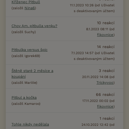
Kříženec Pitbull
11.1.2023 10:26 (od Uživatel
Nina6
(založil
)
s deaktivovaným účtem)
10
reakcí
Chov Am. pitbulla venku?
8.1.2023 08:11 (od
(založil Suchy)
fikovnice
)
14
reakcí
Pitbulka versus špic
7.1.2023 14:57 (od Uživatel
(založil Igorek69)
s deaktivovaným účtem)
3
reakcí
Štěně staré 2 měsíce a
koupání
20.11.2022 14:08 (od
Trickyvoo
(založil Mariiiie)
)
66
reakcí
Pitbul a kočka
17.11.2022 00:02 (od
(založil Kamaroo)
fikovnice
)
1
reakcí
Tohle nikdy nedělala
24.10.2022 12:42 (od