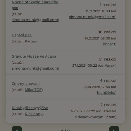
Nocne stekanie starsieho
11
reakcí
psa
15.2.2021 10:13 (od
(založil
simona.munk@gmail.com
)
simona.munk@gmail.com
)
10
reakcí
Uspani psa
14.2.2021 08:30 (od
(založil Karlas)
impact
)
Granule Husse vs Acana
51
reakcí
(založil
Varaxi
27.1.2021 06:22 (od
)
simona.munk@gmail.com
)
4
reakcí
Zmeny chovani
21.10.2020 12:50 (od
MilanTCE
(založil
)
lesnížínka
)
2
reakcí
Klouby,šlachy,výživa
5.7.2020 22:22 (od Uživatel
RioConny
(založil
)
s deaktivovaným účtem)