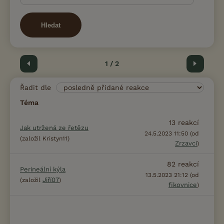
Hledat
Předchozí
1 / 2
Další
Řadit dle
Téma
13
reakcí
Jak utržená ze řetězu
24.5.2023 11:50 (od
(založil Kristyn11)
Zrzavci
)
82
reakcí
Perineální kýla
13.5.2023 21:12 (od
Jiří07
(založil
)
fikovnice
)