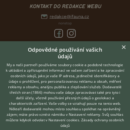
KONTAKT DO REDAKCE WEBU
redakce@ifauna.cz
nonstop
×
Odpovědné používání vašich
DOMOVSKÁ STRÁNKA
údajů
INZERCE
My a naši partneři používáme soubory cookie a podobné technologie
DISKUSE
k ukládání a zpřístupnění informací ve vašem zařízení a ke zpracování
ČLÁNKY
osobních údajů, jako je vaše IP adresa, jedinečné identifikátory a
údaje o prohlížení, pro personalizovanou reklamu a obsah, měření
CHOVATELSKÉ STANICE
reklamy a obsahu, analýzu publika a zlepšování služeb.
Dodavatelé
ATLAS
třetích stran (1866)
mohou vaše údaje zpracovávat také pro tyto i
Hledáte zvířecího kamaráda?
VÝBĚR VHODNÉHO PLEMENE
další účely, včetně používání přesných údajů o geolokaci a
Zdarma vám poradí
charakteristik zařízení. Vaše volby se vztahují pouze na tento web.
VETERINÁŘ ONLINE
Někteří dodavatelé mohou místo souhlasu spoléhat na oprávněný
O nás
KONZULTOVAT S
zájem; máte právo vznést námitku v
Nastavení reklamy
. Svůj souhlas
VETERINÁŘEM
můžete kdykoli odvolat v
Nastavení cookies
.
Zásady ochrany osobních
Kontakt
údajů
Možnosti zvýraznění inzerátů