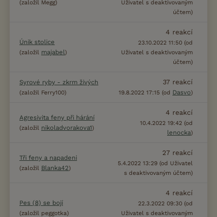
(založil Megg)
Uživatel s deaktivovaným
účtem)
4
reakcí
Únik stolice
23.10.2022 11:50 (od
majabel
(založil
)
Uživatel s deaktivovaným
účtem)
37
reakcí
Syrové ryby - zkrm živých
Dasvo
(založil Ferry100)
19.8.2022 17:15 (od
)
4
reakcí
Agresivita feny při hárání
10.4.2022 19:42 (od
nikoladvorakova1
(založil
)
lenocka
)
27
reakcí
Tři feny a napadeni
5.4.2022 13:29 (od Uživatel
Blanka42
(založil
)
s deaktivovaným účtem)
4
reakcí
Pes (8) se bojí
22.3.2022 09:30 (od
(založil peggotka)
Uživatel s deaktivovaným