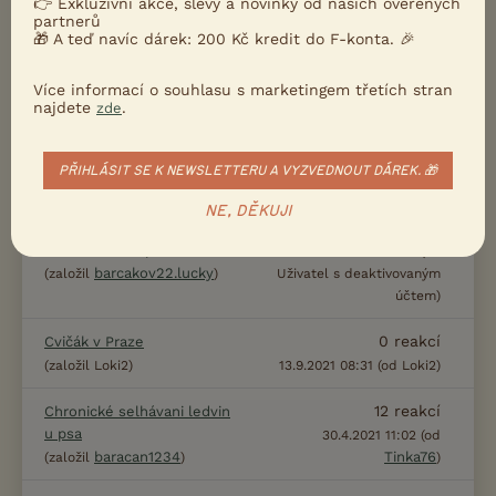
👉 Exkluzivní akce, slevy a novinky od našich ověřených
partnerů
🎁 A teď navíc dárek: 200 Kč kredit do F-konta. 🎉
4
reakcí
Seznamování psů
5.1.2022 10:59 (od
(založil Krysaaa)
Více informací o souhlasu s marketingem třetích stran
Joohana
)
najdete
.
zde
Kousání 4.měsíčního
25
reakcí
štěněte
molok
2.12.2021 13:47 (od
)
PŘIHLÁSIT SE K NEWSLETTERU A VYZVEDNOUT DÁREK. 🎁
(založil Avien)
NE, DĚKUJI
4
reakcí
Divné chování psa
24.11.2021 09:15 (od
barcakov22.lucky
(založil
)
Uživatel s deaktivovaným
účtem)
0
reakcí
Cvičák v Praze
(založil Loki2)
13.9.2021 08:31 (od Loki2)
12
reakcí
Chronické selhávani ledvin
u psa
30.4.2021 11:02 (od
baracan1234
Tinka76
(založil
)
)