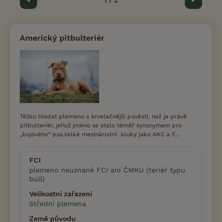
Předchozí
1 / 2
Další
Americký pitbulteriér
Těžko hledat plemeno s krvelačnější pověstí, než je právě
pitbulteriér, jehož jméno se stalo téměř synonymem pro
„bojového“ psa.Velké mezinárodní kluby jako AKC a F...
FCI
plemeno neuznané FCI ani ČMKU (teriér typu
bull)
Velikostní zařazení
Střední plemena
Země původu