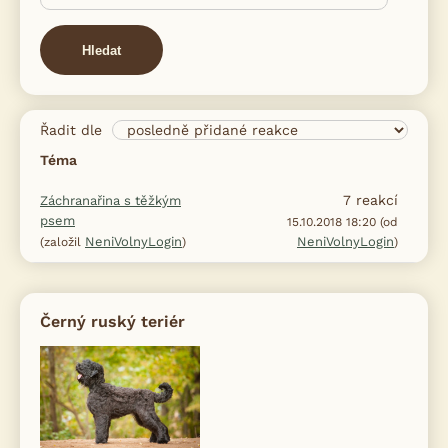
Hledat
Řadit dle
Téma
7
reakcí
Záchranařina s těžkým
psem
15.10.2018 18:20 (od
NeniVolnyLogin
NeniVolnyLogin
(založil
)
)
Černý ruský teriér