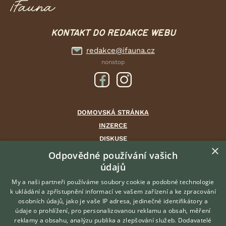
KONTAKT DO REDAKCE WEBU
redakce@ifauna.cz
nonstop
DOMOVSKÁ STRÁNKA
INZERCE
DISKUSE
×
ČLÁNKY
Odpovědné používání vašich
údajů
CHOVATELSKÉ STANICE
ATLAS
My a naši partneři používáme soubory cookie a podobné technologie
k ukládání a zpřístupnění informací ve vašem zařízení a ke zpracování
VÝBĚR VHODNÉHO PLEMENE
osobních údajů, jako je vaše IP adresa, jedinečné identifikátory a
údaje o prohlížení, pro personalizovanou reklamu a obsah, měření
O nás
reklamy a obsahu, analýzu publika a zlepšování služeb.
Dodavatelé