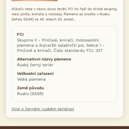
Ačkoliv nese v názvu slovo teriér, FCI ho řadí do druhé skupiny,
mezi pinče, knírače a molossy. Plemeno se zrodilo v Rusku
(tehdy SSSR) ve 40. letech 20. stolet...
FCI
Skupina II - Pinčové, knírači, molossoidní
plemena a švýcarští salašničtí psi, Sekce 1 -
Pinčové a knírači, Číslo standardu FCI: 327
Alternativní názvy plemene
Ruský černý teriér
Velikostní zařazení
Velká plemena
Země původu
Rusko (SSSR)
Více o černém ruském teriérovi