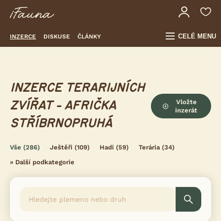
CELÉ MENU
INZERCE
DISKUSE
ČLÁNKY
INZERCE TERARIJNÍCH
Vložte
ZVÍŘAT - AFRIČKA
inzerát
STŘÍBRNOPRUHÁ
Vše
(286)
Ještěři
(109)
Hadi
(59)
Terária
(34)
»
Další podkategorie