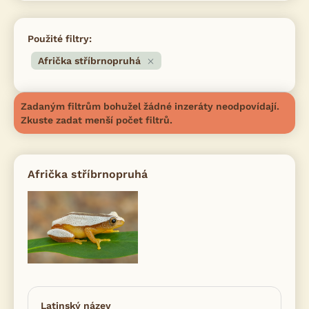
Použité filtry:
Afrička stříbrnopruhá
Zadaným filtrům bohužel žádné inzeráty neodpovídají.
Zkuste zadat menší počet filtrů.
Afrička stříbrnopruhá
Latinský název