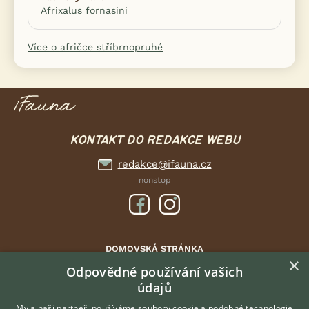
Afrixalus fornasini
Více o afričce stříbrnopruhé
KONTAKT DO REDAKCE WEBU
redakce@ifauna.cz
nonstop
DOMOVSKÁ STRÁNKA
×
INZERCE
Odpovědné používání vašich
údajů
DISKUSE
ČLÁNKY
My a naši partneři používáme soubory cookie a podobné technologie