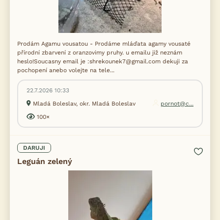
Prodám Agamu vousatou - Prodáme mláďata agamy vousaté
přírodní zbarvení z oranzovimy pruhy. u emailu již neznám
heslo!Soucasny email je :shrekounek7@gmail.com dekuji za
pochopení anebo volejte na tele...
22.7.2026 10:33
Mladá Boleslav, okr. Mladá Boleslav
pornot@c...
100×
DARUJI
Leguán zelený