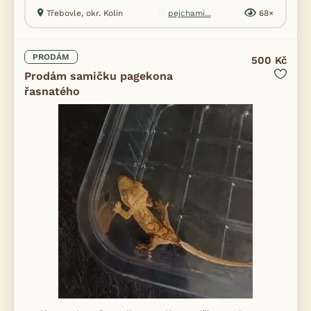
Třebovle, okr. Kolín
pejchami...
68×
PRODÁM
500 Kč
Prodám samičku pagekona
řasnatého