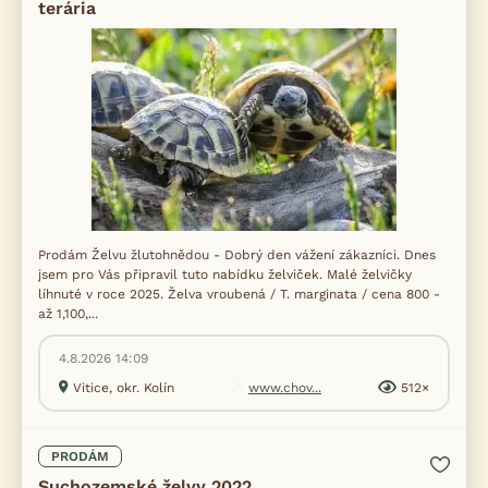
terária
Prodám Želvu žlutohnědou - Dobrý den vážení zákazníci. Dnes
jsem pro Vás připravil tuto nabídku želviček. Malé želvičky
líhnuté v roce 2025. Želva vroubená / T. marginata / cena 800 -
až 1,100,...
4.8.2026 14:09
Vitice, okr. Kolín
www.chov...
512×
PRODÁM
Suchozemské želvy 2022