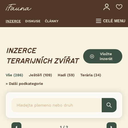
CELÉ MENU
INZERCE
DISKUSE
ČLÁNKY
INZERCE
Vložte
inzerát
TERARIJNÍCH ZVÍŘAT
Vše
(286)
Ještěři
(109)
Hadi
(59)
Terária
(34)
»
Další podkategorie
Předchozí
1 / 2
Další