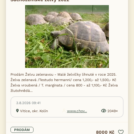
Prodám Želvu zelenavou - Malé želvičky líhnuté v roce 2025.
Želva zelenavá /Testudo hermanni/ cena 1,200,- až 1,500,- Kč
Želva vroubená / T. marginata / cena 800 - až 1,100,- Kč Želva
žlutohnědá...
3.8.2026 09:41
Vitice, okr. Kolín
www.chov...
2049×
PRODÁM
8000 Kč