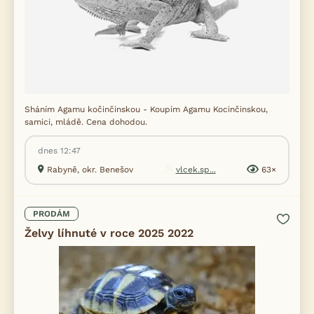
Sháním Agamu kočinčinskou - Koupím Agamu Kocinčinskou,
samici, mládě. Cena dohodou.
dnes 12:47
Rabyně, okr. Benešov
vlcek.sp...
63×
PRODÁM
Želvy líhnuté v roce 2025 2022