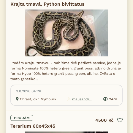
Krajta tmavá, Python bivittatus
Prodám Krajtu tmavou - Nabízíme dvě pětileté samice, jedna je
forma Nominate 100% hetero green, granit poss. albino druhá je
forma Hypo 100% hetero granit poss. green, albino. Zvířata s
touto genetiko...
3.8.2026 04:26
Chrást, okr. Nymburk
mausandr...
247×
PRODÁM
4500 Kč
Terarium 60x45x45