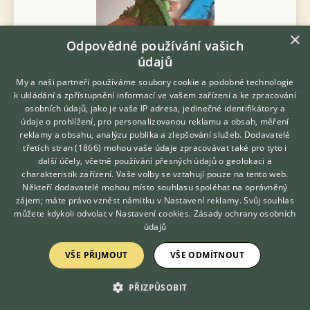
×
Odpovědné používání vašich
údajů
My a naši partneři používáme soubory cookie a podobné technologie
k ukládání a zpřístupnění informací ve vašem zařízení a ke zpracování
osobních údajů, jako je vaše IP adresa, jedinečné identifikátory a
údaje o prohlížení, pro personalizovanou reklamu a obsah, měření
reklamy a obsahu, analýzu publika a zlepšování služeb.
Dodavatelé
Daruji Leguána zeleného - Daruji do dobrých rukou svého
třetích stran (1866)
mohou vaše údaje zpracovávat také pro tyto i
leguána, pojmenoval sem ji Johanka. Johanka je zachráněná z
Hledáte zvířecího kamaráda?
další účely, včetně používání přesných údajů o geolokaci a
Zdarma vám poradí
velice špatných podmínek; nevhodná strava, stresující prostředí,
charakteristik zařízení. Vaše volby se vztahují pouze na tento web.
vysoká vlhkost,...
VETERINÁŘ ONLINE
Někteří dodavatelé mohou místo souhlasu spoléhat na oprávněný
KONZULTOVAT S
zájem; máte právo vznést námitku v
Nastavení reklamy
. Svůj souhlas
18.7.2026 10:52
VETERINÁŘEM
můžete kdykoli odvolat v
Nastavení cookies
.
Zásady ochrany osobních
Příbram, okr. Příbram
chamik45...
242×
údajů
VŠE PŘIJMOUT
VŠE ODMÍTNOUT
PRODÁM
Pagekon řasnatý, mladý samec,
PŘIZPŮSOBIT