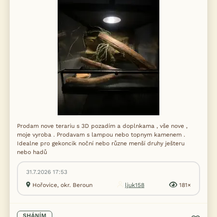
Prodam nove terariu s 3D pozadím a doplnkama , vše nove ,
moje vyroba . Prodavam s lampou nebo topnym kamenem .
Idealne pro gekoncik noční nebo různe menší druhy ješteru
nebo hadů
31.7.2026 17:53
Hořovice, okr. Beroun
ljuk158
181×
SHÁNÍM