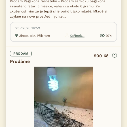
Prodám Pagekona řasnatého - Prodám samičku pagekona
řasnatého. Stáří 5 měsíce, váha cca okolo 6 gramu. Ze
zkušeností vím že je lepší si je pořídit jako mládě. Mládě si
zvykne na nové prostředí rychle,...
23.7.2026 16:59
Jince, okr. Příbram
Kořínek...
97×
PRODÁM
900 Kč
Prodáme