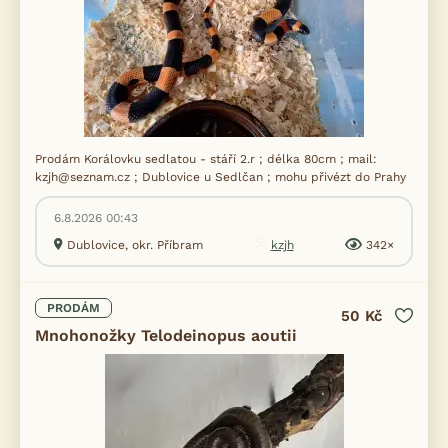
Prodám Korálovku sedlatou - stáří 2.r ; délka 80cm ; mail:
kzjh@seznam.cz ; Dublovice u Sedlčan ; mohu přivézt do Prahy
6.8.2026 00:43
Dublovice, okr. Příbram
kzjh
342×
PRODÁM
50 Kč
Mnohonožky Telodeinopus aoutii