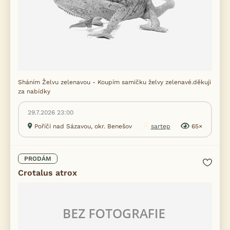
Sháním Želvu zelenavou - Koupím samičku želvy zelenavé.děkuji
za nabídky
29.7.2026 23:00
Poříčí nad Sázavou, okr. Benešov
sartep
65×
PRODÁM
Crotalus atrox