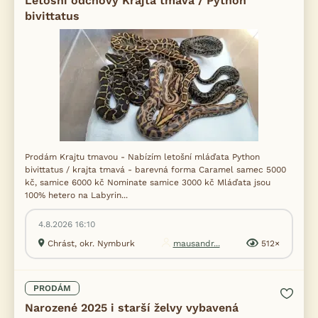
Letošní odchovy Krajta tmavá / Python
bivittatus
Prodám Krajtu tmavou - Nabízím letošní mláďata Python
bivittatus / krajta tmavá - barevná forma Caramel samec 5000
kč, samice 6000 kč Nominate samice 3000 kč Mláďata jsou
100% hetero na Labyrin...
4.8.2026 16:10
Chrást, okr. Nymburk
mausandr...
512×
PRODÁM
Narozené 2025 i starší želvy vybavená