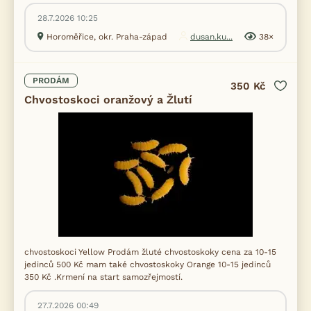
28.7.2026 10:25
Horoměřice, okr. Praha-západ
dusan.ku...
38×
PRODÁM
350 Kč
Chvostoskoci oranžový a Žlutí
chvostoskoci Yellow Prodám žluté chvostoskoky cena za 10-15
jedinců 500 Kč mam také chvostoskoky Orange 10-15 jedinců
350 Kč .Krmení na start samozřejmostí.
27.7.2026 00:49