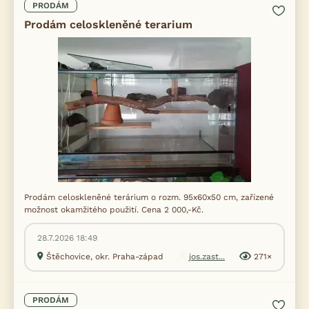
PRODÁM
Prodám celoskleněné terarium
Prodám celoskleněné terárium o rozm. 95x60x50 cm, zařízené
možnost okamžitého použití. Cena 2 000,-Kč.
28.7.2026 18:49
Štěchovice, okr. Praha-západ
jos.zast...
271×
PRODÁM