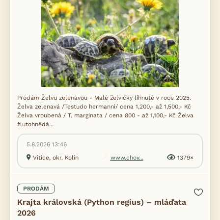
Prodám Želvu zelenavou - Malé želvičky líhnuté v roce 2025.
Želva zelenavá /Testudo hermanni/ cena 1,200,- až 1,500,- Kč
Želva vroubená / T. marginata / cena 800 - až 1,100,- Kč Želva
žlutohnědá...
5.8.2026 13:46
Vitice, okr. Kolín
www.chov...
1379×
PRODÁM
Krajta královská (Python regius) – mláďata
2026