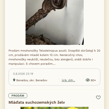
Prodám mnohonožky Telodeinopus aoutii. Dospělé dorůstají k 20
cm, prodávám mladé kolem 10 cm. Nenáročný chov,
mnohonožky neublíží, neutečou, bez alergenů, snáší dobře i
manipulaci. S chovem poradím....
5.8.2026 23:19
Benešov, okr. Benešov
jirik_d@...
80×
PRODÁM
Mláďata suchozemských želv