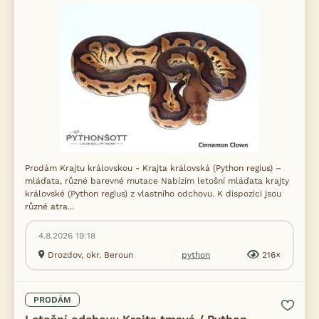
Prodám Krajtu královskou - Krajta královská (Python regius) –
mláďata, různé barevné mutace Nabízím letošní mláďata krajty
královské (Python regius) z vlastního odchovu. K dispozici jsou
různé atra...
4.8.2026 19:18
Drozdov, okr. Beroun
python
216×
PRODÁM