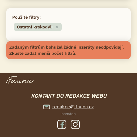
Použité filtry:
Ostatní krokodýli
Zadaným filtrům bohužel žádné inzeráty neodpovídají.
Zkuste zadat menší počet filtrů.
KONTAKT DO REDAKCE WEBU
redakce@ifauna.cz
nonstop