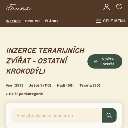
CELÉ MENU
INZERCE
DISKUSE
ČLÁNKY
INZERCE TERARIJNÍCH
Vložte
ZVÍŘAT - OSTATNÍ
inzerát
KROKODÝLI
Vše
(287)
Ještěři
(110)
Hadi
(58)
Terária
(35)
»
Další podkategorie