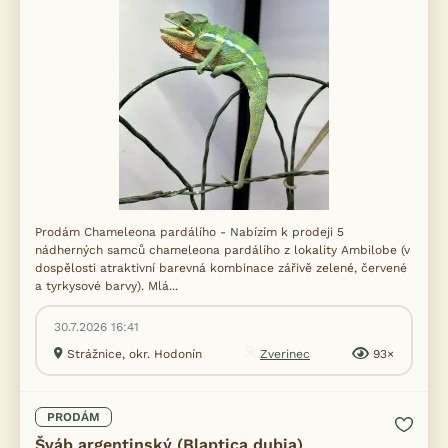
Prodám Chameleona pardálího - Nabízím k prodeji 5
nádherných samců chameleona pardálího z lokality Ambilobe (v
dospělosti atraktivní barevná kombinace zářivě zelené, červené
a tyrkysové barvy). Mlá...
30.7.2026 16:41
Strážnice, okr. Hodonín
Zverinec
93×
PRODÁM
Šváb argentinský (Blaptica dubia)