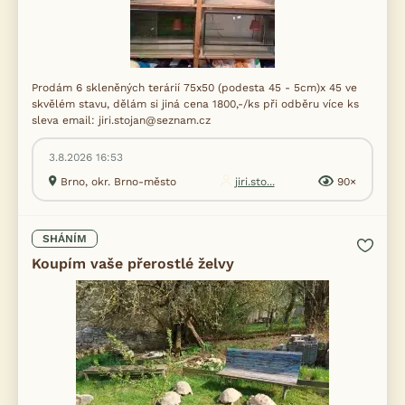
Prodám 6 skleněných terárií 75x50 (podesta 45 - 5cm)x 45 ve
skvělém stavu, dělám si jiná cena 1800,-/ks při odběru více ks
sleva email: jiri.stojan@seznam.cz
3.8.2026 16:53
Brno, okr. Brno-město
jiri.sto...
90×
SHÁNÍM
Koupím vaše přerostlé želvy