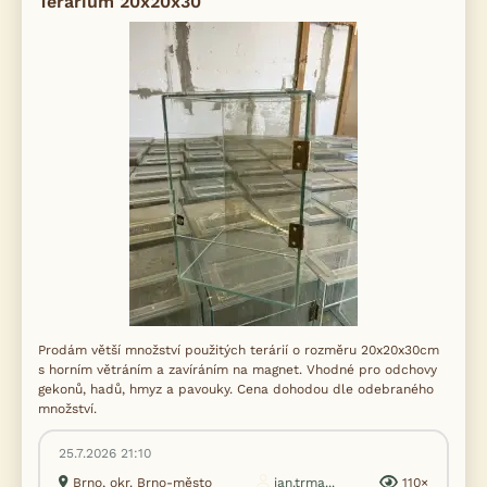
Terarium 20x20x30
Prodám větší množství použitých terárií o rozměru 20x20x30cm
s horním větráním a zavíráním na magnet. Vhodné pro odchovy
gekonů, hadů, hmyz a pavouky. Cena dohodou dle odebraného
množství.
25.7.2026 21:10
Brno, okr. Brno-město
jan.trma...
110×