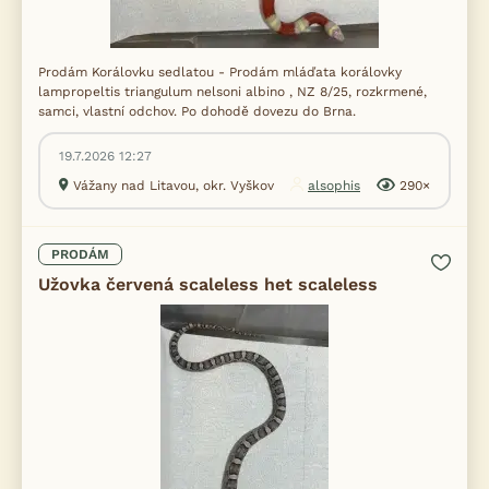
Prodám Korálovku sedlatou - Prodám mláďata korálovky
lampropeltis triangulum nelsoni albino , NZ 8/25, rozkrmené,
samci, vlastní odchov. Po dohodě dovezu do Brna.
19.7.2026 12:27
Vážany nad Litavou, okr. Vyškov
alsophis
290×
PRODÁM
Užovka červená scaleless het scaleless