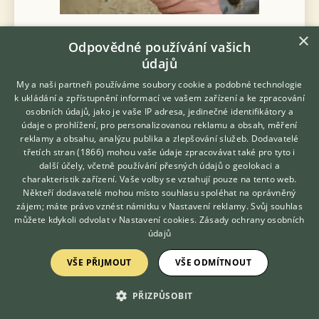
Prodám suchozemskou želvu - dospely, cites-povinne doklady,
×
mohu dovezt na zivou exotiku
Odpovědné používání vašich
údajů
11.4.2026 20:34
My a naši partneři používáme soubory cookie a podobné technologie
Znojmo, okr. Znojmo
hadak
632×
k ukládání a zpřístupnění informací ve vašem zařízení a ke zpracování
osobních údajů, jako je vaše IP adresa, jedinečné identifikátory a
údaje o prohlížení, pro personalizovanou reklamu a obsah, měření
PRODÁM
reklamy a obsahu, analýzu publika a zlepšování služeb.
Dodavatelé
třetích stran (1866)
mohou vaše údaje zpracovávat také pro tyto i
Zelvy pardali, ostruhate, uhlirske
Hledáte zvířecího kamaráda?
další účely, včetně používání přesných údajů o geolokaci a
Zdarma vám poradí
charakteristik zařízení. Vaše volby se vztahují pouze na tento web.
VETERINÁŘ ONLINE
Někteří dodavatelé mohou místo souhlasu spoléhat na oprávněný
KONZULTOVAT S
zájem; máte právo vznést námitku v
Nastavení reklamy
. Svůj souhlas
VETERINÁŘEM
můžete kdykoli odvolat v
Nastavení cookies
.
Zásady ochrany osobních
údajů
VŠE PŘIJMOUT
VŠE ODMÍTNOUT
PŘIZPŮSOBIT