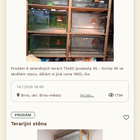
Prodám 6 skleněných terárií 75x50 (podesta 45 - 5cm)x 45 ve
skvělém stavu, dělám si jiná cena 1800,-/ks
14.7.2026 18:49
Brno, okr. Brno-město
jiri.sto...
179×
PRODÁM
Terarijni stěna