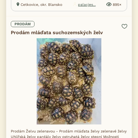
Cetkovice, okr. Blansko
palacjes...
895×
PRODÁM
Prodám mláďata suchozemských želv
Prodám Želvu zelenavou - Prodám mláďata želvy zelenavé želvy
Uhlířská želvy pardály želvy ostruhatá želvy stepní Možnosti