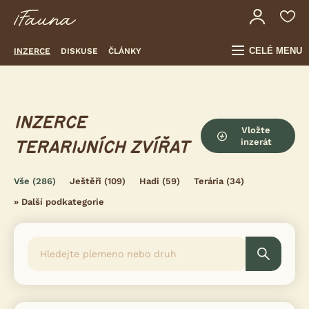
CELÉ MENU
INZERCE
DISKUSE
ČLÁNKY
INZERCE
Vložte
inzerát
TERARIJNÍCH ZVÍŘAT
Vše
(286)
Ještěři
(109)
Hadi
(59)
Terária
(34)
»
Další podkategorie