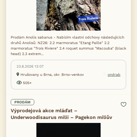
Prodám Anolis sabanus - Nabízím vlastní odchovy následujících
druhů Anolisů: NZ26: 2.2 marmoratus "Etang Paille" 2.2
marmoratus "Trois Riviere" 2.4 roquet summus "Macouba" (black
head) 2.3 extrem...
23.6.2026 13:07
Hrušovany u Brna, okr. Brno-venkov
ondrab
505×
PRODÁM
Výprodejová akce mláďat –
Underwoodisaurus milii – Pagekon miliův