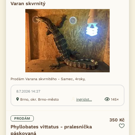
Varan skvrnitý
Prodám Varana skvrnitého - Samec, 4roky,
8.7.2026 14:27
Brno, okr. Brno-město
ingridst...
145×
PRODÁM
350 Kč
Phyllobates vittatus - pralesnička
páskovaná