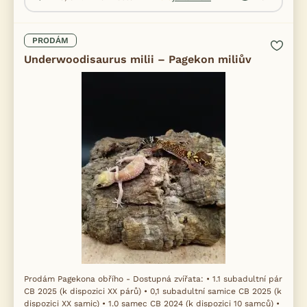
PRODÁM
Underwoodisaurus milii – Pagekon miliův
Prodám Pagekona obřího - Dostupná zvířata: • 1.1 subadultní pár
CB 2025 (k dispozici XX párů) • 0,1 subadultní samice CB 2025 (k
dispozici XX samic) • 1.0 samec CB 2024 (k dispozici 10 samců) •