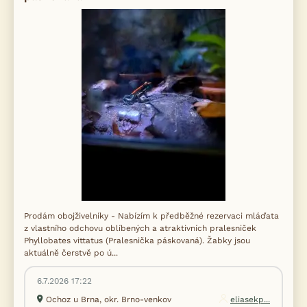
Prodám obojživelníky - Nabízím k předběžné rezervaci mláďata
z vlastního odchovu oblíbených a atraktivních pralesniček
Phyllobates vittatus (Pralesnička páskovaná). Žabky jsou
aktuálně čerstvě po ú...
6.7.2026 17:22
Ochoz u Brna, okr. Brno-venkov
eliasekp...