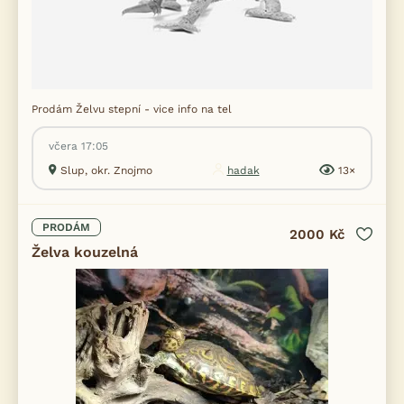
Prodám Želvu stepní - vice info na tel
včera 17:05
Slup, okr. Znojmo
hadak
13×
PRODÁM
2000 Kč
Želva kouzelná