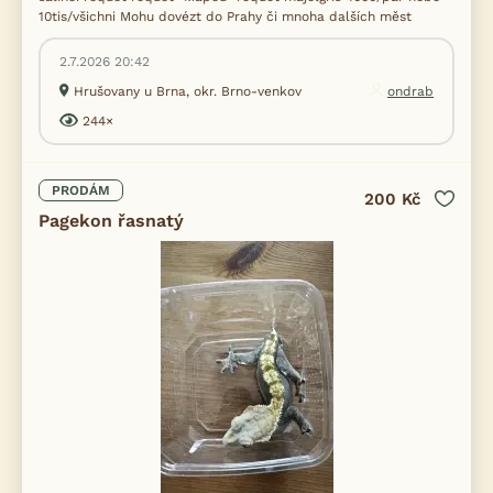
10tis/všichni Mohu dovézt do Prahy či mnoha dalších měst
2.7.2026 20:42
Hrušovany u Brna, okr. Brno-venkov
ondrab
244×
PRODÁM
200 Kč
Pagekon řasnatý