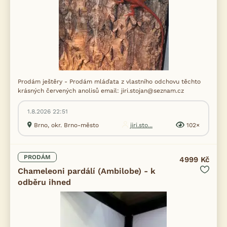
Prodám ještěry - Prodám mláďata z vlastního odchovu těchto
krásných červených anolisů email: jiri.stojan@seznam.cz
1.8.2026 22:51
Brno, okr. Brno-město
jiri.sto...
102×
PRODÁM
4999 Kč
Chameleoni pardálí (Ambilobe) - k
odběru ihned