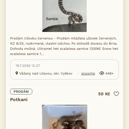
Prodám Užovku červenou - Prodám mláďata užovek červených,
NZ 8/25, rozkrmené, vlastní odchov. Po dohodě dovezu do Brna.
Dohoda možná. Ultramel het scaleless samice 1200Kč Snow het
scaleless samice 1...
19.7.2026 12:27
Vážany nad Litavou, okr. Vyškov
alsophis
448×
PRODÁM
50 Kč
Potkani