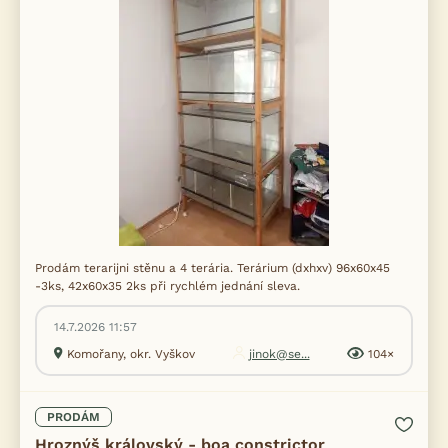
Prodám terarijni stěnu a 4 terária. Terárium (dxhxv) 96x60x45
-3ks, 42x60x35 2ks při rychlém jednání sleva.
14.7.2026 11:57
Komořany, okr. Vyškov
jinok@se...
104×
PRODÁM
Hroznýš královský - boa constrictor