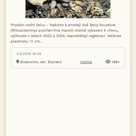
Prodám vodní želvu - Nabízím k prodeji dvě želvy kouzelné
(Rhinoclemmys pulcherrima manni) včetně vybavení k chovu,
vylíhnuté v letech 2023 a 2024, nepodléhají registraci. Velikost
plastronu: 11 cm...
4.8.2026 16:48
Boskovice, okr. Blansko
melina
188×