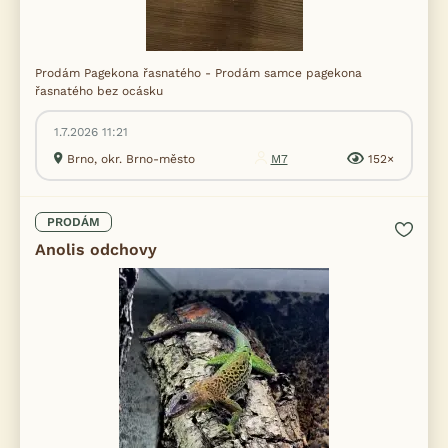
Prodám Pagekona řasnatého - Prodám samce pagekona
řasnatého bez ocásku
1.7.2026 11:21
Brno, okr. Brno-město
M7
152×
PRODÁM
Anolis odchovy