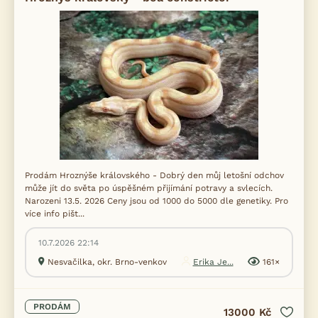
Prodám Hroznýše královského - Dobrý den můj letošní odchov
může jít do světa po úspěšném přijímání potravy a svlecích.
Narozeni 13.5. 2026 Ceny jsou od 1000 do 5000 dle genetiky. Pro
více info pišt...
10.7.2026 22:14
Nesvačilka, okr. Brno-venkov
Erika Je...
161×
PRODÁM
13000 Kč