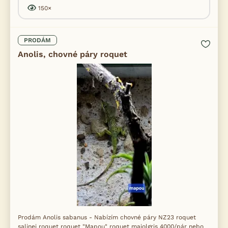
150×
PRODÁM
Anolis, chovné páry roquet
Prodám Anolis sabanus - Nabízím chovné páry NZ23 roquet
salinei roquet roquet "Mapou" roquet majolgris 4000/pár nebo