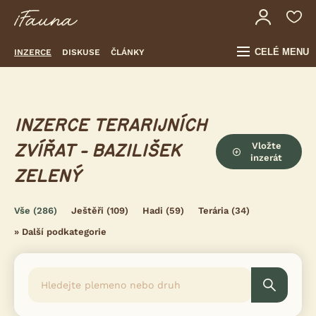
CELÉ MENU
INZERCE
DISKUSE
ČLÁNKY
INZERCE TERARIJNÍCH
Vložte
ZVÍŘAT - BAZILIŠEK
inzerát
ZELENÝ
Vše
(286)
Ještěři
(109)
Hadi
(59)
Terária
(34)
»
Další podkategorie