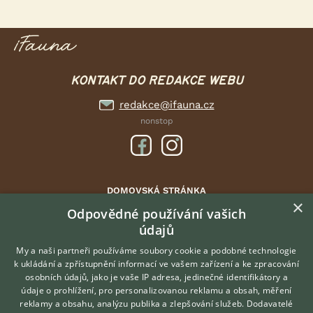
KONTAKT DO REDAKCE WEBU
redakce@ifauna.cz
nonstop
DOMOVSKÁ STRÁNKA
×
INZERCE
Odpovědné používání vašich
DISKUSE
údajů
ČLÁNKY
My a naši partneři používáme soubory cookie a podobné technologie
ATLAS
k ukládání a zpřístupnění informací ve vašem zařízení a ke zpracování
osobních údajů, jako je vaše IP adresa, jedinečné identifikátory a
údaje o prohlížení, pro personalizovanou reklamu a obsah, měření
O nás
reklamy a obsahu, analýzu publika a zlepšování služeb.
Dodavatelé