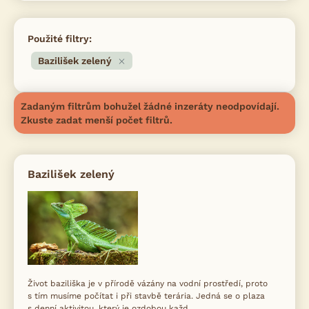
Použité filtry:
Bazilišek zelený
Zadaným filtrům bohužel žádné inzeráty neodpovídají.
Zkuste zadat menší počet filtrů.
Bazilišek zelený
Život baziliška je v přírodě vázány na vodní prostředí, proto
s tím musíme počítat i při stavbě terária. Jedná se o plaza
s denní aktivitou, který je ozdobou každ...