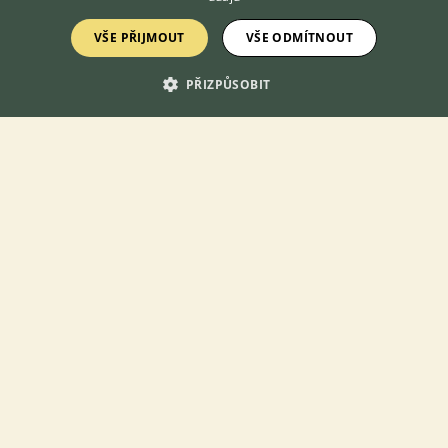
VŠE PŘIJMOUT
VŠE ODMÍTNOUT
Prodám následující Terárium RP 45x45x60 (jako nové) Terárium
RP 45x45x60 (jako nové, menší 3D pozadí z korku) Terárium RP
120x45x60 (nové) Rosící systém RP 800ml (nový) Osvětlení
PŘIZPŮSOBIT
Compact hood (...
24.6.2026 13:02
Teplice, okr. Teplice
Venomous...
150×
PRODÁM
400 Kč
Pagekon řasnatý