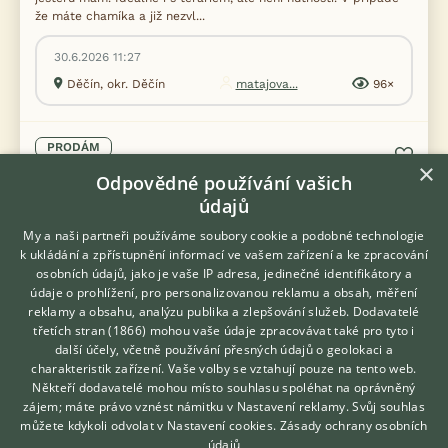
že máte chamíka a již nezvl...
30.6.2026 11:27
Děčín, okr. Děčín
matajova...
96×
PRODÁM
×
Terária technika
Odpovědné používání vašich
údajů
My a naši partneři používáme soubory cookie a podobné technologie
k ukládání a zpřístupnění informací ve vašem zařízení a ke zpracování
osobních údajů, jako je vaše IP adresa, jedinečné identifikátory a
údaje o prohlížení, pro personalizovanou reklamu a obsah, měření
reklamy a obsahu, analýzu publika a zlepšování služeb.
Dodavatelé
třetích stran (1866)
mohou vaše údaje zpracovávat také pro tyto i
Hledáte zvířecího kamaráda?
další účely, včetně používání přesných údajů o geolokaci a
Zdarma vám poradí
charakteristik zařízení. Vaše volby se vztahují pouze na tento web.
VETERINÁŘ ONLINE
Někteří dodavatelé mohou místo souhlasu spoléhat na oprávněný
KONZULTOVAT S
zájem; máte právo vznést námitku v
Nastavení reklamy
. Svůj souhlas
VETERINÁŘEM
můžete kdykoli odvolat v
Nastavení cookies
.
Zásady ochrany osobních
údajů