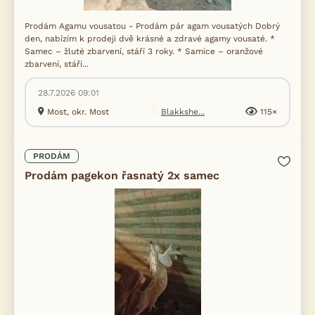
Prodám Agamu vousatou - Prodám pár agam vousatých Dobrý
den, nabízím k prodeji dvě krásné a zdravé agamy vousaté. *
Samec – žluté zbarvení, stáří 3 roky. * Samice – oranžové
zbarvení, stáří...
28.7.2026 09:01
Most, okr. Most
Blakkshe...
115×
PRODÁM
Prodám pagekon řasnatý 2x samec