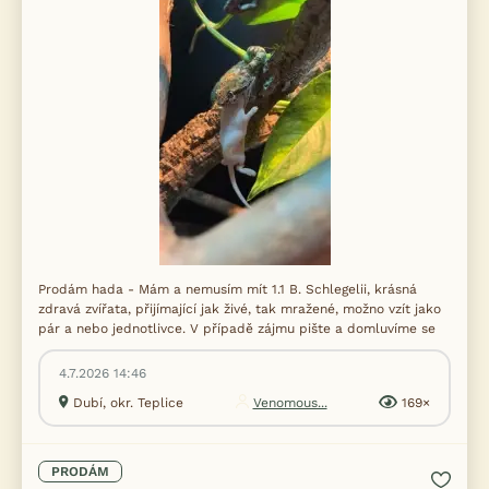
Prodám hada - Mám a nemusím mít 1.1 B. Schlegelii, krásná
zdravá zvířata, přijímající jak živé, tak mražené, možno vzít jako
pár a nebo jednotlivce. V případě zájmu pište a domluvíme se
4.7.2026 14:46
Dubí, okr. Teplice
Venomous...
169×
PRODÁM