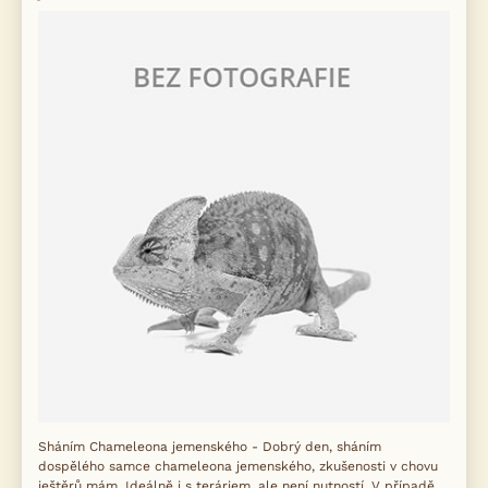
Sháním Chameleona jemenského - Dobrý den, sháním
dospělého samce chameleona jemenského, zkušenosti v chovu
ještěrů mám. Ideálně i s teráriem, ale není nutností. V případě