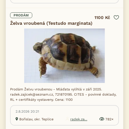
PRODÁM
1100 Kč
Želva vroubená (Testudo marginata)
Prodám Želvu vroubenou - Mláďata vylíhlá v září 2025.
radek.zajicek@seznam.cz, 721870195. CITES - povinné doklady,
RL + certifikáty vystaveny. Cena: 1100
2.8.2026 20:21
Bořislav, okr. Teplice
radek.za...
782×