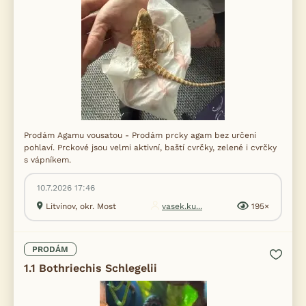
Prodám Agamu vousatou - Prodám prcky agam bez určení
pohlaví. Prckové jsou velmi aktivní, baští cvrčky, zelené i cvrčky
s vápníkem.
10.7.2026 17:46
Litvínov, okr. Most
vasek.ku...
195×
PRODÁM
1.1 Bothriechis Schlegelii