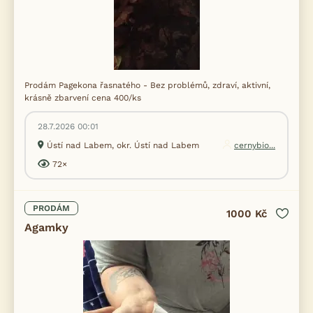
Prodám Pagekona řasnatého - Bez problémů, zdraví, aktivní,
krásně zbarvení cena 400/ks
28.7.2026 00:01
Ústí nad Labem, okr. Ústí nad Labem
cernybio...
72×
PRODÁM
1000 Kč
Agamky