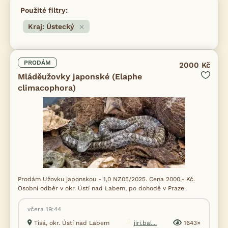
Použité filtry:
Kraj: Ústecký
PRODÁM
2000 Kč
Mláděužovky japonské (Elaphe
climacophora)
Prodám Užovku japonskou - 1,0 NZ05/2025. Cena 2000,- Kč.
Osobní odběr v okr. Ústí nad Labem, po dohodě v Praze.
včera 19:44
Tisá, okr. Ústí nad Labem
jiri.bal...
1643×