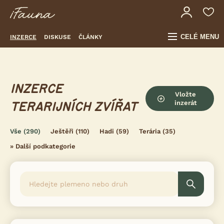
CELÉ MENU
INZERCE
DISKUSE
ČLÁNKY
INZERCE
Vložte
inzerát
TERARIJNÍCH ZVÍŘAT
Vše
(290)
Ještěři
(110)
Hadi
(59)
Terária
(35)
»
Další podkategorie