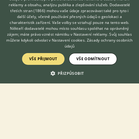
reklamy a obsahu, analýzu publika a zlepšování služeb.
Dodavatelé
1,0 Vipera berus cb25 1,1 E.carinata dequensis cb25 Viac info
třetích stran (1866)
mohou vaše údaje zpracovávat také pro tyto i
dan...
Hledáte zvířecího kamaráda?
další účely, včetně používání přesných údajů o geolokaci a
Zdarma vám poradí
charakteristik zařízení. Vaše volby se vztahují pouze na tento web.
13.5.2026 22:29
VETERINÁŘ ONLINE
Někteří dodavatelé mohou místo souhlasu spoléhat na oprávněný
Klenovice na Hané, okr. Prostějov
danio007
KONZULTOVAT S
zájem; máte právo vznést námitku v
Nastavení reklamy
. Svůj souhlas
VETERINÁŘEM
můžete kdykoli odvolat v
Nastavení cookies
.
Zásady ochrany osobních
344×
údajů
VŠE PŘIJMOUT
VŠE ODMÍTNOUT
PRODÁM
Hady
PŘIZPŮSOBIT