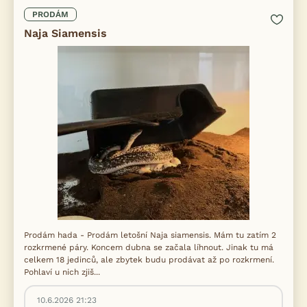
PRODÁM
Naja Siamensis
Prodám hada - Prodám letošní Naja siamensis. Mám tu zatím 2
rozkrmené páry. Koncem dubna se začala líhnout. Jinak tu má
celkem 18 jedinců, ale zbytek budu prodávat až po rozkrmení.
Pohlaví u nich zjiš...
10.6.2026 21:23