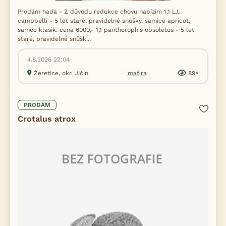
Prodám hada - Z důvodu redukce chovu nabízím 1,1 L.t.
campbelli - 5 let staré, pravidelné snůšky, samice apricot,
samec klasik. cena 6000,- 1,1 pantherophis obsoletus - 5 let
staré, pravidelné snůšk...
4.8.2026 22:04
Žeretice, okr. Jičín
mafira
89×
PRODÁM
Crotalus atrox