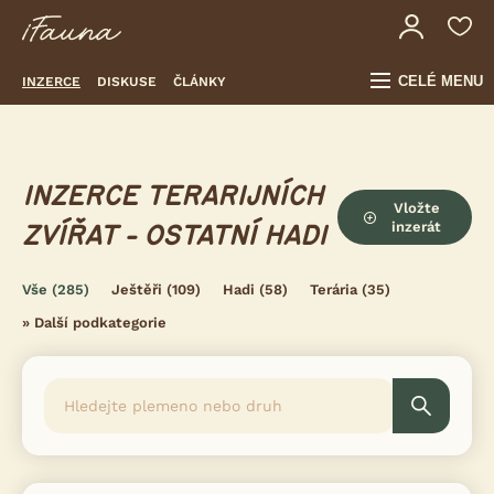
CELÉ MENU
INZERCE
DISKUSE
ČLÁNKY
INZERCE TERARIJNÍCH
Vložte
inzerát
ZVÍŘAT - OSTATNÍ HADI
Vše
(285)
Ještěři
(109)
Hadi
(58)
Terária
(35)
»
Další podkategorie