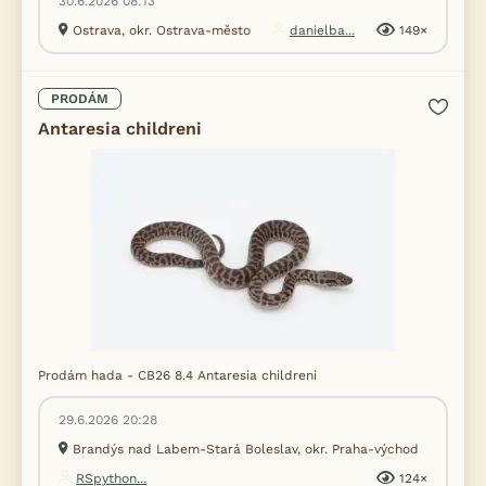
30.6.2026 08:13
Ostrava, okr. Ostrava-město
danielba...
149×
PRODÁM
Antaresia childreni
Prodám hada - CB26 8.4 Antaresia childreni
29.6.2026 20:28
Brandýs nad Labem-Stará Boleslav, okr. Praha-východ
RSpython...
124×