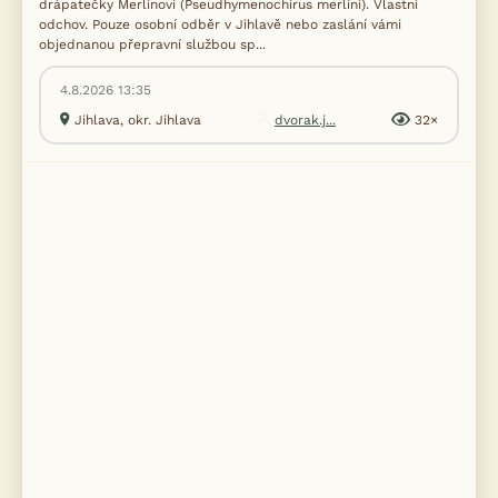
drápatečky Merlinovi (Pseudhymenochirus merlini). Vlastní
odchov. Pouze osobní odběr v Jihlavě nebo zaslání vámi
objednanou přepravní službou sp...
4.8.2026 13:35
Jihlava, okr. Jihlava
dvorak.j...
32×