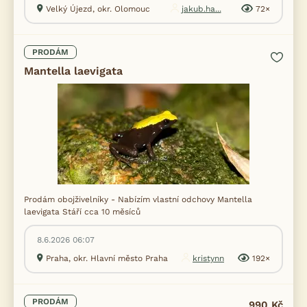
Velký Újezd, okr. Olomouc
jakub.ha...
72×
PRODÁM
Mantella laevigata
Prodám obojživelníky - Nabízím vlastní odchovy Mantella
laevigata Stáří cca 10 měsíců
8.6.2026 06:07
Praha, okr. Hlavní město Praha
kristynn
192×
PRODÁM
990 Kč