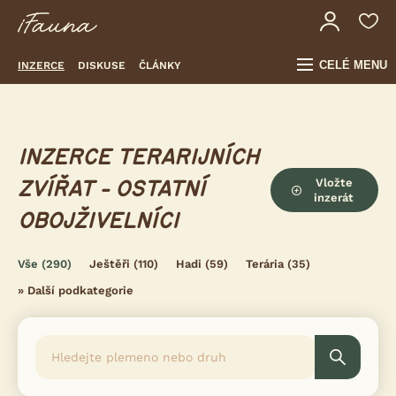
CELÉ MENU
INZERCE
DISKUSE
ČLÁNKY
INZERCE TERARIJNÍCH
Vložte
ZVÍŘAT - OSTATNÍ
inzerát
OBOJŽIVELNÍCI
Vše
(290)
Ještěři
(110)
Hadi
(59)
Terária
(35)
»
Další podkategorie