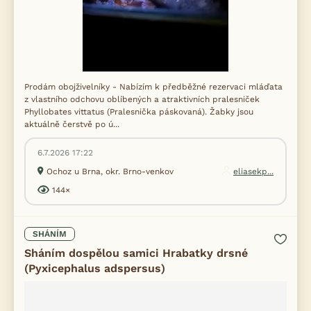
Prodám obojživelníky - Nabízím k předběžné rezervaci mláďata
z vlastního odchovu oblíbených a atraktivních pralesniček
Phyllobates vittatus (Pralesnička páskovaná). Žabky jsou
aktuálně čerstvě po ú...
6.7.2026 17:22
Ochoz u Brna, okr. Brno-venkov
eliasekp...
144×
SHÁNÍM
Sháním dospělou samici Hrabatky drsné
(Pyxicephalus adspersus)