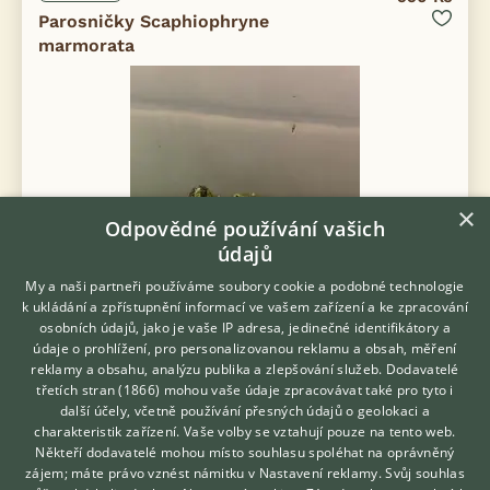
Parosničky Scaphiophryne
marmorata
×
Odpovědné používání vašich
údajů
My a naši partneři používáme soubory cookie a podobné technologie
k ukládání a zpřístupnění informací ve vašem zařízení a ke zpracování
osobních údajů, jako je vaše IP adresa, jedinečné identifikátory a
údaje o prohlížení, pro personalizovanou reklamu a obsah, měření
reklamy a obsahu, analýzu publika a zlepšování služeb.
Dodavatelé
třetích stran (1866)
mohou vaše údaje zpracovávat také pro tyto i
Prodám obojživelníky - Odrostlé madagaskarské parosničky
Hledáte zvířecího kamaráda?
další účely, včetně používání přesných údajů o geolokaci a
Zdarma vám poradí
Scaphiophryne marmorata. Atraktivní a ohrožený druh, rychle
charakteristik zařízení. Vaše volby se vztahují pouze na tento web.
rostoucí, nenáročný chov, poradím. Vlastní odchov NZ 6/2025.
VETERINÁŘ ONLINE
Někteří dodavatelé mohou místo souhlasu spoléhat na oprávněný
KONZULTOVAT S
zájem; máte právo vznést námitku v
Nastavení reklamy
. Svůj souhlas
27.2.2026 21:29
VETERINÁŘEM