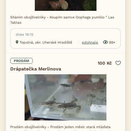
Sháním obojživelníky - Koupím samce Oophaga pumilio " Las
Tablas
dnes 16:15
Topolná, okr. Uherské Hradiště
pdohnalp
89×
PRODÁM
100 Kč
Drápatečka Merlinova
Prodám obojživelníky - Prodám jeden měsíc stará mláďata