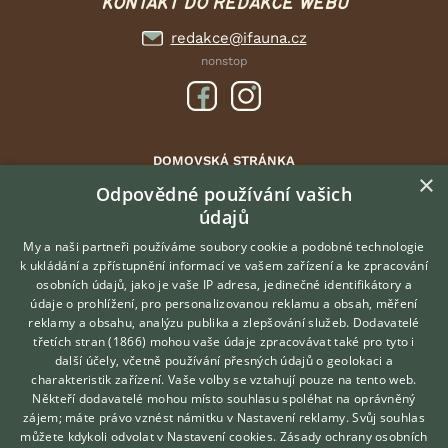
KONTAKT DO REDAKCE WEBU
redakce@ifauna.cz
nonstop
DOMOVSKÁ STRÁNKA
×
INZERCE
Odpovědné používání vašich
DISKUSE
údajů
ČLÁNKY
My a naši partneři používáme soubory cookie a podobné technologie
ATLAS
k ukládání a zpřístupnění informací ve vašem zařízení a ke zpracování
osobních údajů, jako je vaše IP adresa, jedinečné identifikátory a
údaje o prohlížení, pro personalizovanou reklamu a obsah, měření
O nás
reklamy a obsahu, analýzu publika a zlepšování služeb.
Dodavatelé
třetích stran (1866)
mohou vaše údaje zpracovávat také pro tyto i
Kontakt
Hledáte zvířecího kamaráda?
další účely, včetně používání přesných údajů o geolokaci a
Zdarma vám poradí
Možnosti zvýraznění inzerátů
charakteristik zařízení. Vaše volby se vztahují pouze na tento web.
VETERINÁŘ ONLINE
Podmínky užití
Někteří dodavatelé mohou místo souhlasu spoléhat na oprávněný
KONZULTOVAT S
zájem; máte právo vznést námitku v
Nastavení reklamy
. Svůj souhlas
Zpracování osobních údajů
VETERINÁŘEM
můžete kdykoli odvolat v
Nastavení cookies
.
Zásady ochrany osobních