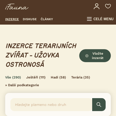
CELÉ MENU
INZERCE
DISKUSE
ČLÁNKY
INZERCE TERARIJNÍCH
Vložte
ZVÍŘAT - UŽOVKA
inzerát
OSTRONOSÁ
Vše
(290)
Ještěři
(111)
Hadi
(58)
Terária
(35)
»
Další podkategorie