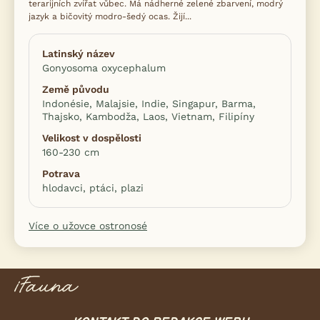
terarijních zvířat vůbec. Má nádherné zelené zbarvení, modrý
jazyk a bičovitý modro-šedý ocas. Žijí...
Latinský název
Gonyosoma oxycephalum
Země původu
Indonésie, Malajsie, Indie, Singapur, Barma,
Thajsko, Kambodža, Laos, Vietnam, Filipíny
Velikost v dospělosti
160-230 cm
Potrava
hlodavci, ptáci, plazi
Více o užovce ostronosé