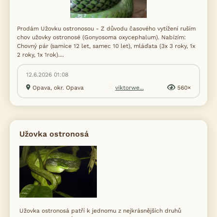
Prodám Užovku ostronosou - Z důvodu časového vytížení ruším
chov užovky ostronosé (Gonyosoma oxycephalum). Nabízím:
Chovný pár (samice 12 let, samec 10 let), mláďata (3x 3 roky, 1x
2 roky, 1x 1rok)....
12.6.2026 01:08
Opava, okr. Opava
viktorwe...
560×
Užovka ostronosá
Užovka ostronosá patří k jednomu z nejkrásnějších druhů