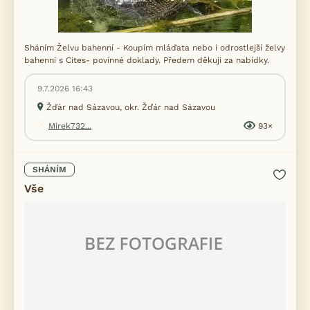
Sháním Želvu bahenní - Koupím mláďata nebo i odrostlejší želvy
bahenní s Cites- povinné doklady. Předem děkuji za nabídky.
9.7.2026 16:43
Žďár nad Sázavou, okr. Žďár nad Sázavou
Mirek732...
93×
SHÁNÍM
Vše