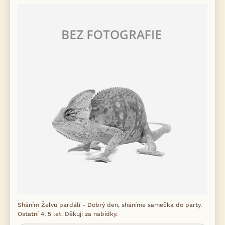
Sháním Želvu pardálí - Dobrý den, sháníme samečka do party.
Ostatní 4, 5 let. Děkuji za nabídky.