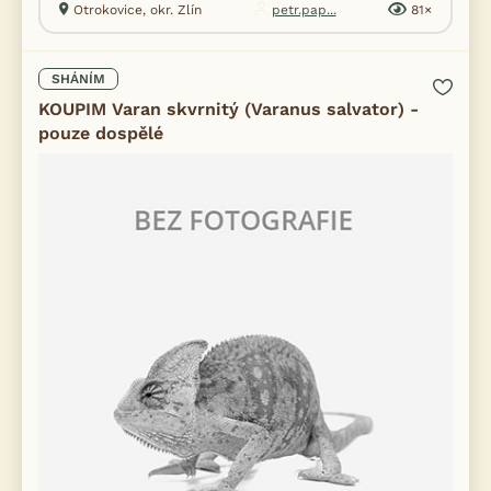
Otrokovice, okr. Zlín
petr.pap...
81×
SHÁNÍM
KOUPIM Varan skvrnitý (Varanus salvator) -
pouze dospělé