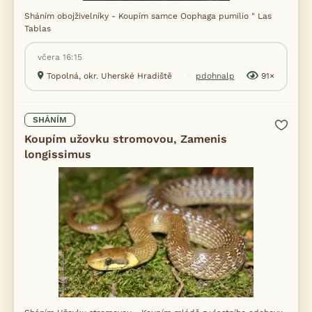
Sháním obojživelníky - Koupím samce Oophaga pumilio " Las
Tablas
včera 16:15
Topolná, okr. Uherské Hradiště
pdohnalp
91×
SHÁNÍM
Koupím užovku stromovou, Zamenis
longissimus