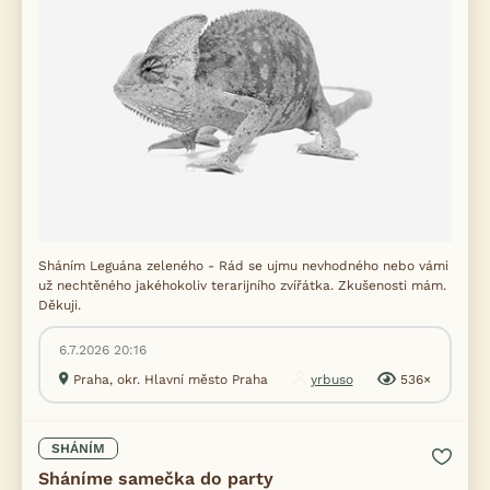
Sháním Leguána zeleného - Rád se ujmu nevhodného nebo vámi
už nechtěného jakéhokoliv terarijního zvířátka. Zkušenosti mám.
Děkuji.
6.7.2026 20:16
Praha, okr. Hlavní město Praha
yrbuso
536×
SHÁNÍM
Sháníme samečka do party