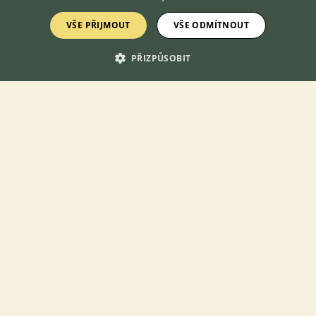
VŠE PŘIJMOUT
VŠE ODMÍTNOUT
PŘIZPŮSOBIT
Sháním Trnorepa afrického - Scháním trnorepa. Nabídky prosím
email nebo sms. Děkuji.
3.7.2026 07:47
Praha, okr. Hlavní město Praha
yrbuso
619×
SHÁNÍM
Sháním dospělou samici Hrabatky drsné
(Pyxicephalus adspersus)