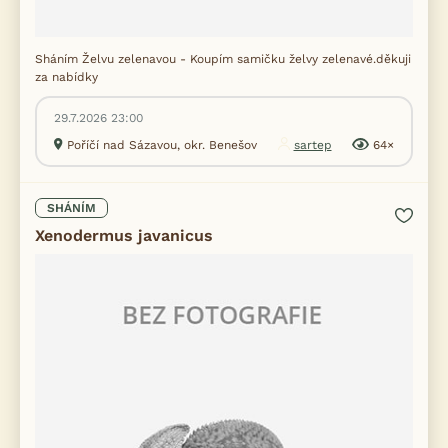
Sháním Želvu zelenavou - Koupím samičku želvy zelenavé.děkuji
za nabídky
29.7.2026 23:00
Poříčí nad Sázavou, okr. Benešov
sartep
64×
SHÁNÍM
Xenodermus javanicus