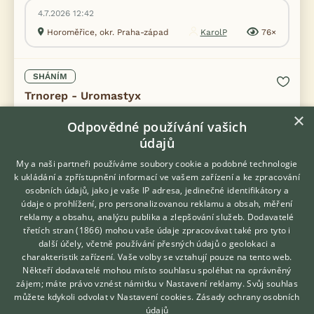
4.7.2026 12:42
Horoměřice, okr. Praha-západ
KarolP
76×
SHÁNÍM
Trnorep - Uromastyx
×
Odpovědné používání vašich
údajů
My a naši partneři používáme soubory cookie a podobné technologie
k ukládání a zpřístupnění informací ve vašem zařízení a ke zpracování
osobních údajů, jako je vaše IP adresa, jedinečné identifikátory a
údaje o prohlížení, pro personalizovanou reklamu a obsah, měření
reklamy a obsahu, analýzu publika a zlepšování služeb.
Dodavatelé
třetích stran (1866)
mohou vaše údaje zpracovávat také pro tyto i
Hledáte zvířecího kamaráda?
další účely, včetně používání přesných údajů o geolokaci a
Zdarma vám poradí
charakteristik zařízení. Vaše volby se vztahují pouze na tento web.
VETERINÁŘ ONLINE
Někteří dodavatelé mohou místo souhlasu spoléhat na oprávněný
KONZULTOVAT S
zájem; máte právo vznést námitku v
Nastavení reklamy
. Svůj souhlas
VETERINÁŘEM
můžete kdykoli odvolat v
Nastavení cookies
.
Zásady ochrany osobních
údajů