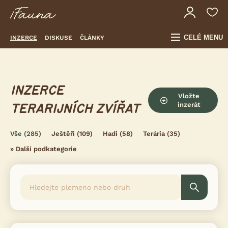
CELÉ MENU
INZERCE
DISKUSE
ČLÁNKY
INZERCE
Vložte
inzerát
TERARIJNÍCH ZVÍŘAT
Vše
(285)
Ještěři
(109)
Hadi
(58)
Terária
(35)
»
Další podkategorie