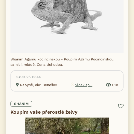
Sháním Agamu kočinčinskou - Koupím Agamu Kocinčinskou,
samici, mládě. Cena dohodou.
2.8.2026 12:44
Rabyně, okr. Benešov
vlcek.sp...
61×
SHÁNÍM
Koupím vaše přerostlé želvy