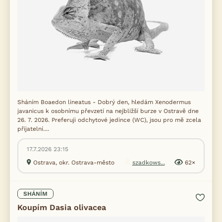
Sháním Boaedon lineatus - Dobrý den, hledám Xenodermus
javanicus k osobnímu převzetí na nejbližší burze v Ostravě dne
26. 7. 2026. Preferuji odchytové jedince (WC), jsou pro mě zcela
přijatelní....
17.7.2026 23:15
Ostrava, okr. Ostrava-město
szadkows...
62×
SHÁNÍM
Koupím Dasia olivacea