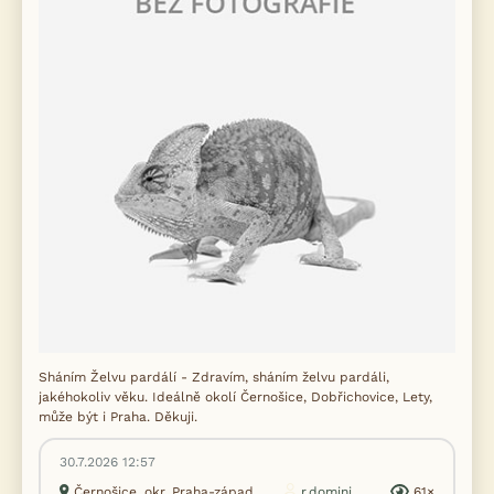
Sháním Želvu pardálí - Zdravím, sháním želvu pardáli,
jakéhokoliv věku. Ideálně okolí Černošice, Dobřichovice, Lety,
může být i Praha. Děkuji.
30.7.2026 12:57
Černošice, okr. Praha-západ
r.domini...
61×