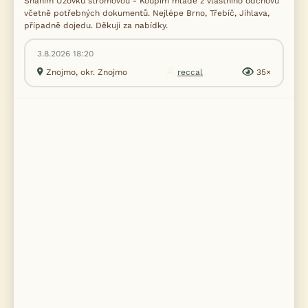
Sháním Užovku stromovou - Koupím mládě z vlastního odchovu
včetně potřebných dokumentů. Nejlépe Brno, Třebíč, Jihlava,
případně dojedu. Děkuji za nabídky.
3.8.2026 18:20
Znojmo, okr. Znojmo
reccal
35×