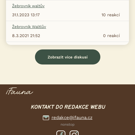
Žebrovník waltův
31.1.2023 13:17
10
reakcí
Žebrovník Waltlův
8.3.2021 21:52
0
reakcí
Zobrazit více diskusí
KONTAKT DO REDAKCE WEBU
redakce@ifauna.cz
nonstop