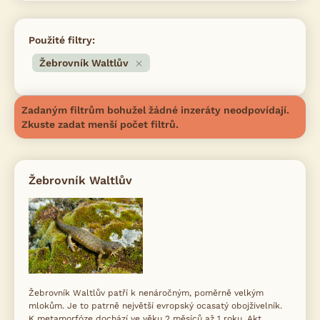
Použité filtry:
Žebrovník Waltlův
Zadaným filtrům bohužel žádné inzeráty neodpovídají.
Zkuste zadat menší počet filtrů.
Žebrovník Waltlův
Žebrovník Waltlův patří k nenáročným, poměrně velkým
mlokům. Je to patrně největší evropský ocasatý obojživelník.
K metamorfóze dochází ve věku 2 měsíců až 1 roku. Akt...