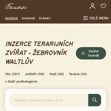
CELÉ MENU
INZERCE
DISKUSE
ČLÁNKY
INZERCE TERARIJNÍCH
Vložte
ZVÍŘAT - ŽEBROVNÍK
inzerát
WALTLŮV
Vše
(287)
Ještěři
(110)
Hadi
(58)
Terária
(35)
»
Další podkategorie