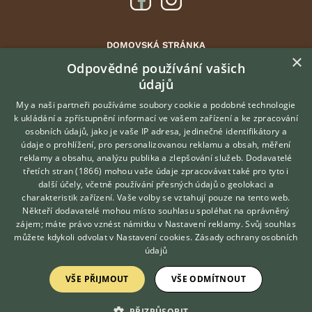
DOMOVSKÁ STRÁNKA
×
INZERCE
Odpovědné používání vašich
údajů
DISKUSE
ČLÁNKY
My a naši partneři používáme soubory cookie a podobné technologie
k ukládání a zpřístupnění informací ve vašem zařízení a ke zpracování
ATLAS
osobních údajů, jako je vaše IP adresa, jedinečné identifikátory a
údaje o prohlížení, pro personalizovanou reklamu a obsah, měření
O nás
reklamy a obsahu, analýzu publika a zlepšování služeb.
Dodavatelé
třetích stran (1866)
mohou vaše údaje zpracovávat také pro tyto i
Kontakt
Hledáte zvířecího kamaráda?
další účely, včetně používání přesných údajů o geolokaci a
Zdarma vám poradí
Možnosti zvýraznění inzerátů
charakteristik zařízení. Vaše volby se vztahují pouze na tento web.
VETERINÁŘ ONLINE
Podmínky užití
Někteří dodavatelé mohou místo souhlasu spoléhat na oprávněný
KONZULTOVAT S
zájem; máte právo vznést námitku v
Nastavení reklamy
. Svůj souhlas
Zpracování osobních údajů
VETERINÁŘEM
můžete kdykoli odvolat v
Nastavení cookies
.
Zásady ochrany osobních
údajů
Přihlášení
VŠE PŘIJMOUT
VŠE ODMÍTNOUT
Registrace
PŘIZPŮSOBIT