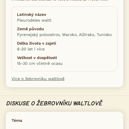
Latinský název
Pleurodeles waltl
Země původu
Pyrenejský poloostrov, Maroko, Alžírsko, Tunisko
Délka života v zajetí
8-20 let i více
Velikost v dospělosti
15-30 cm včetně ocasu
Více o žebrovníku waltlově
DISKUSE O ŽEBROVNÍKU WALTLOVĚ
Téma