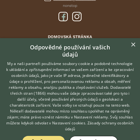
nonstop
DOMOVSKÁ STRÁNKA
×
INZERCE
Odpovědné používání vašich
údajů
DISKUSE
ČLÁNKY
My a naši partneři používáme soubory cookie a podobné technologie
k ukládání a zpřístupnění informací ve vašem zařízení a ke zpracování
ATLAS
osobních údajů, jako je vaše IP adresa, jedinečné identifikátory a
údaje o prohlížení, pro personalizovanou reklamu a obsah, měření
O nás
reklamy a obsahu, analýzu publika a zlepšování služeb.
Dodavatelé
třetích stran (1866)
mohou vaše údaje zpracovávat také pro tyto i
Kontakt
Hledáte zvířecího kamaráda?
další účely, včetně používání přesných údajů o geolokaci a
Zdarma vám poradí
Možnosti zvýraznění inzerátů
charakteristik zařízení. Vaše volby se vztahují pouze na tento web.
VETERINÁŘ ONLINE
Podmínky užití
Někteří dodavatelé mohou místo souhlasu spoléhat na oprávněný
KONZULTOVAT S
zájem; máte právo vznést námitku v
Nastavení reklamy
. Svůj souhlas
Zpracování osobních údajů
VETERINÁŘEM
můžete kdykoli odvolat v
Nastavení cookies
.
Zásady ochrany osobních
údajů
Přihlášení