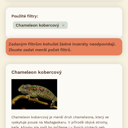
Použité filtry:
Chameleon kobercový
Zadaným filtrům bohužel žádné inzeráty neodpovídají.
Zkuste zadat menší počet filtrů.
Chameleon kobercový
Chameleon kobercový je menší druh chameleona, který se
vyskytuje pouze na Madagaskaru. V přírodě obývá stromy,
keře, křoviny ale najít ho můžeme i v živých plotech neb...