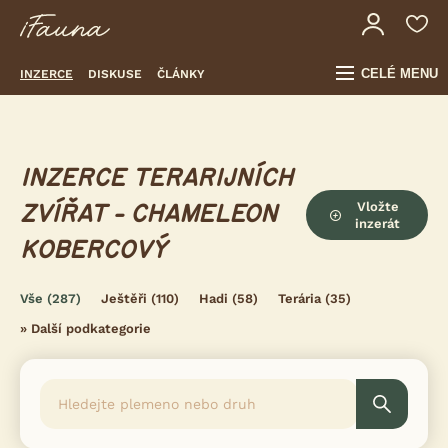
CELÉ MENU
INZERCE
DISKUSE
ČLÁNKY
INZERCE TERARIJNÍCH
Vložte
ZVÍŘAT - CHAMELEON
inzerát
KOBERCOVÝ
Vše
(287)
Ještěři
(110)
Hadi
(58)
Terária
(35)
»
Další podkategorie