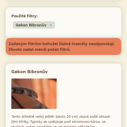
Použité filtry:
Gekon Bibronův
Zadaným filtrům bohužel žádné inzeráty neodpovídají.
Zkuste zadat menší počet filtrů.
Gekon Bibronův
Tento středně velký ještěr (okolo 20 cm) obývá sušší oblasti
jižní Afriky. Typicky se vyskytuje pod stromovou kůrou, ve
skalách, avšak nevyhýbá se ani lidským příbytkům.