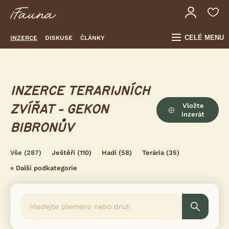
CELÉ MENU
INZERCE
DISKUSE
ČLÁNKY
INZERCE TERARIJNÍCH
Vložte
ZVÍŘAT - GEKON
inzerát
BIBRONŮV
Vše
(287)
Ještěři
(110)
Hadi
(58)
Terária
(35)
»
Další podkategorie