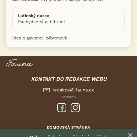
Latinský název
Pachydactylus bibroni
Více o gekonovi bibronově
KONTAKT DO REDAKCE WEBU
redakce@ifauna.cz
nonstop
DOMOVSKÁ STRÁNKA
×
INZERCE