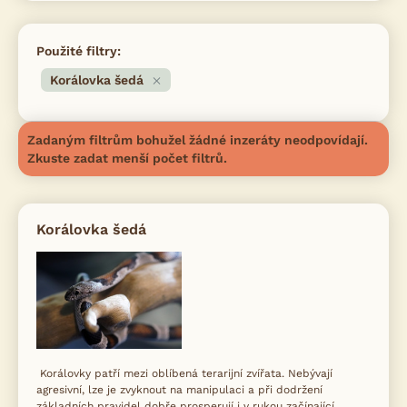
Použité filtry:
Korálovka šedá
Zadaným filtrům bohužel žádné inzeráty neodpovídají.
Zkuste zadat menší počet filtrů.
Korálovka šedá
Korálovky patří mezi oblíbená terarijní zvířata. Nebývají
agresivní, lze je zvyknout na manipulaci a při dodržení
základních pravidel dobře prosperují i v rukou začínající...