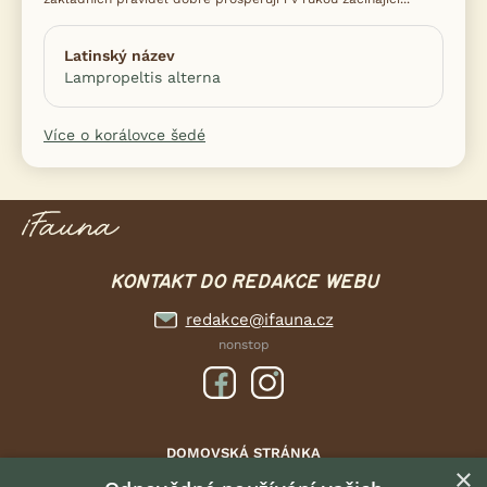
Latinský název
Lampropeltis alterna
Více o korálovce šedé
KONTAKT DO REDAKCE WEBU
redakce@ifauna.cz
nonstop
DOMOVSKÁ STRÁNKA
×
INZERCE