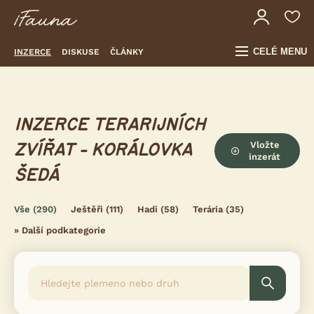
CELÉ MENU
INZERCE
DISKUSE
ČLÁNKY
INZERCE TERARIJNÍCH
Vložte
ZVÍŘAT - KORÁLOVKA
inzerát
ŠEDÁ
Vše
(290)
Ještěři
(111)
Hadi
(58)
Terária
(35)
»
Další podkategorie