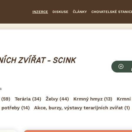
INZERCE
DISKUSE
ČLÁNKY
CHOVATELSKÉ STANIC
ÍCH ZVÍŘAT - SCINK
a
(59)
Terária
(34)
Želvy
(44)
Krmný hmyz
(13)
Krmní 
 potřeby
(14)
Akce, burzy, výstavy terarijních zvířat
(1)