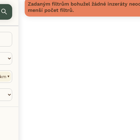
Zadaným filtrům bohužel žádné inzeráty neod
menší počet filtrů.
km