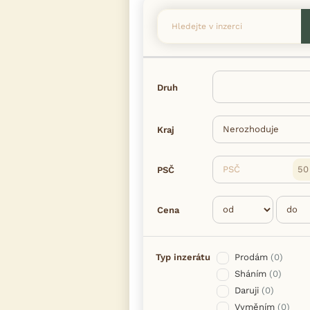
Druh
Kraj
PSČ
PSČ
Cena
Typ inzerátu
Prodám
(0)
Sháním
(0)
Daruji
(0)
Vyměním
(0)