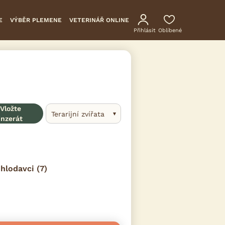
E
VÝBĚR PLEMENE
VETERINÁŘ ONLINE
Přihlásit
Oblíbené
Vložte
Terarijní zvířata
inzerát
hlodavci
(7)