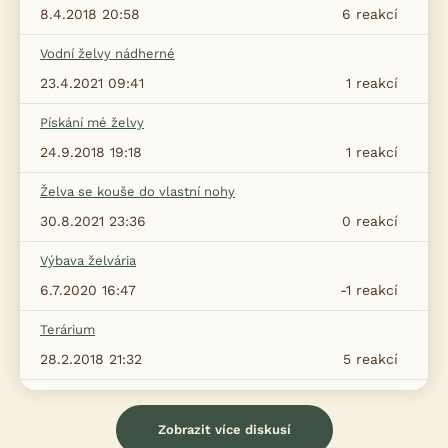
8.4.2018 20:58
6
reakcí
Vodní želvy nádherné
23.4.2021 09:41
1
reakcí
Pískání mé želvy
24.9.2018 19:18
1
reakcí
Želva se kouše do vlastní nohy
30.8.2021 23:36
0
reakcí
Výbava želvária
6.7.2020 16:47
-1
reakcí
Terárium
28.2.2018 21:32
5
reakcí
Zobrazit více diskusí