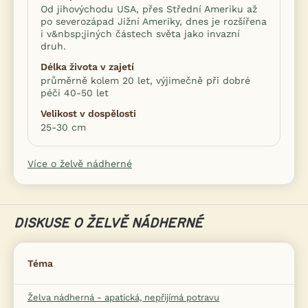
Od jihovýchodu USA, přes Střední Ameriku až
po severozápad Jižní Ameriky, dnes je rozšířena
i v&nbsp;jiných částech světa jako invazní
druh.
Délka života v zajetí
průměrně kolem 20 let, výjimečně při dobré
péči 40-50 let
Velikost v dospělosti
25-30 cm
Více o želvě nádherné
DISKUSE O ŽELVĚ NÁDHERNÉ
Téma
Želva nádherná - apatická, nepřijímá potravu