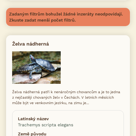
Zadaným filtrům bohužel žádné inzeráty neodpovídají.
Zkuste zadat menší počet filtrů.
Želva nádherná
Želva nádherná patří k nenáročným chovancům a je to jedna
z nejčastěji chovaných želv v Čechách. V letních měsících
může být ve venkovním jezírku, na zimu je...
Latinský název
Trachemys scripta elegans
Země původu