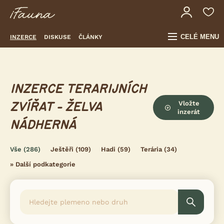
CELÉ MENU
INZERCE
DISKUSE
ČLÁNKY
INZERCE TERARIJNÍCH
Vložte
ZVÍŘAT - ŽELVA
inzerát
NÁDHERNÁ
Vše
(286)
Ještěři
(109)
Hadi
(59)
Terária
(34)
»
Další podkategorie