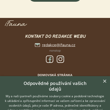
KONTAKT DO REDAKCE WEBU
redakce@ifauna.cz
nonstop
DOMOVSKÁ STRÁNKA
×
INZERCE
Odpovědné používání vašich
DISKUSE
údajů
ČLÁNKY
My a naši partneři používáme soubory cookie a podobné technologie
ATLAS
k ukládání a zpřístupnění informací ve vašem zařízení a ke zpracování
osobních údajů, jako je vaše IP adresa, jedinečné identifikátory a