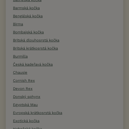
Barmská kočka
Bengálská kočka
Birma
Bombajská kočka
Britská dlouhosrstá kočka
Britská krátkosrstá kočka
Burmilla
Česká kadeřavá kočka
Chausie
Cornish Rex
Devon Rex
Donský sphynx
Egyptská Mau
Evropská krátkosrstá kočka
Exotická kočka
Habešská kočka