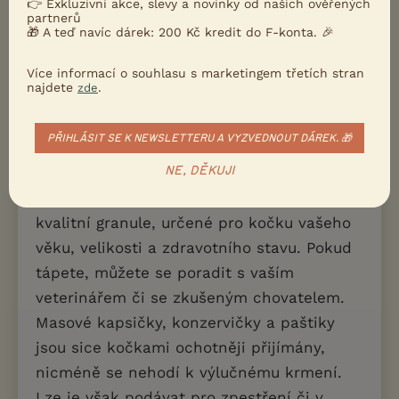
👉 Exkluzivní akce, slevy a novinky od našich ověřených
vhodné ho již od útlého mládí zvykat na
partnerů
🎁 A teď navíc dárek: 200 Kč kredit do F-konta. 🎉
úkony související s běžnou péčí -
kartáčování, kontrola uší, otevření tlamky
Více informací o souhlasu s marketingem třetích stran
najdete
.
zde
atd.
PŘIHLÁSIT SE K NEWSLETTERU A VYZVEDNOUT DÁREK. 🎁
Krmení
NE, DĚKUJI
Rozhodně nic nezkazíte, vsadíte-li na
kvalitní granule, určené pro kočku vašeho
věku, velikosti a zdravotního stavu. Pokud
tápete, můžete se poradit s vaším
veterinářem či se zkušeným chovatelem.
Masové kapsičky, konzervičky a paštiky
jsou sice kočkami ochotněji přijímány,
nicméně se nehodí k výlučnému krmení.
Lze je však podávat pro zpestření či v