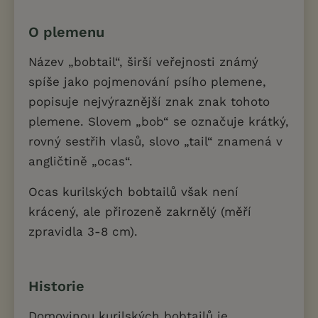
O plemenu
Název „bobtail“, širší veřejnosti známý
spíše jako pojmenování psího plemene,
popisuje nejvýraznější znak znak tohoto
plemene. Slovem „bob“ se označuje krátký,
rovný sestřih vlasů, slovo „tail“ znamená v
angličtině „ocas“.
Ocas kurilských bobtailů však není
krácený, ale přirozeně zakrnělý (měří
zpravidla 3-8 cm).
Historie
Domovinou kurilských bobtailů je