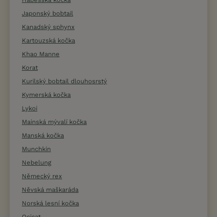
Japonský bobtail
Kanadský sphynx
Kartouzská kočka
Khao Manne
Korat
Kurilský bobtail dlouhosrstý
Kymerská kočka
Lykoi
Mainská mývalí kočka
Manská kočka
Munchkin
Nebelung
Německý rex
Něvská maškaráda
Norská lesní kočka
Ocicat