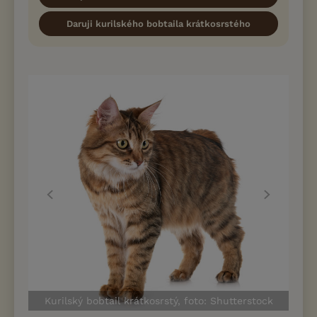
Daruji kurilského bobtaila krátkosrstého
Kurilský bobtail krátkosrstý, foto: Shutterstock