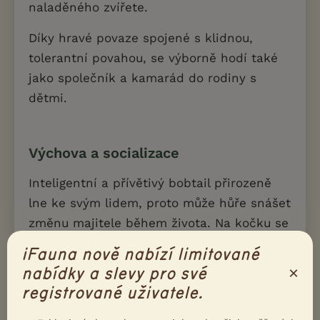
naladěného zvířete.
Díky hravé povaze spojené s klidnou,
tolerantní povahou, se výborně hodí také
jako společník a kamarád do rodiny s
dětmi.
Výchova a socializace
Inteligentní a přívětivý bobtail přirozeně
lne ke svým lidem, proto může hůře snášet
změnu majitele během života. Na kočku se
i dobře cvičí - díky hravé podnikavé
iFauna nově nabízí limitované
povaze se dobře motivuje, ovšem i on
×
nabídky a slevy pro své
někdy nemá svůj den.
registrované uživatele.
I když má mírnou povahu, je více než