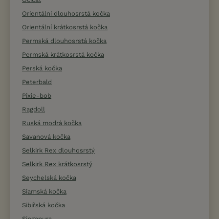
Orientální dlouhosrstá kočka
Orientální krátkosrstá kočka
Permská dlouhosrstá kočka
Permská krátkosrstá kočka
Perská kočka
Peterbald
Pixie-bob
Ragdoll
Ruská modrá kočka
Savanová kočka
Selkirk Rex dlouhosrstý
Selkirk Rex krátkosrstý
Seychelská kočka
Siamská kočka
Sibiřská kočka
Singapura