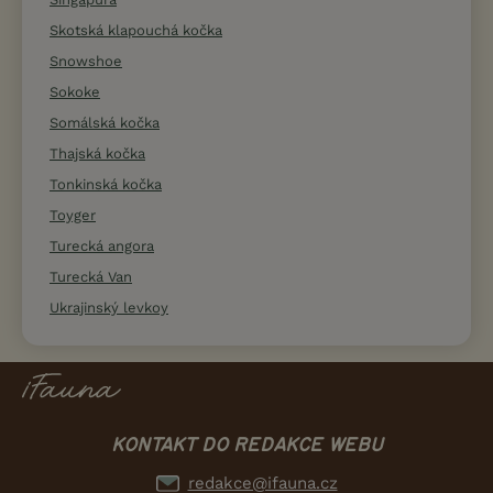
Skotská klapouchá kočka
Snowshoe
Sokoke
Somálská kočka
Thajská kočka
Tonkinská kočka
Toyger
Turecká angora
Turecká Van
Ukrajinský levkoy
KONTAKT DO REDAKCE WEBU
redakce@ifauna.cz