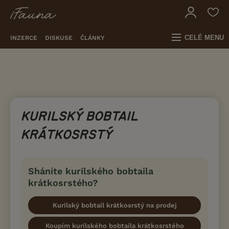
CELÉ MENU
INZERCE
DISKUSE
ČLÁNKY
KURILSKÝ BOBTAIL
KRÁTKOSRSTÝ
Sháníte kurilského bobtaila
krátkosrstého?
Kurilský bobtail krátkosrstý na prodej
Koupím kurilského bobtaila krátkosrstého