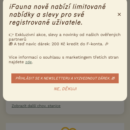
Chovatelské stanice
iFauna nově nabízí limitované
×
nabídky a slevy pro své
Puntobello, cz
registrované uživatele.
Brown Benny sk
Ammy od skal
👉 Exkluzivní akce, slevy a novinky od našich ověřených
partnerů
Sharon's dream, CZ
🎁 A teď navíc dárek: 200 Kč kredit do F-konta. 🎉
FaeBengal
Více informací o souhlasu s marketingem třetích stran
Johka's
najdete
.
zde
BeBePets.cz
BejbyBengal
PŘIHLÁSIT SE K NEWSLETTERU A VYZVEDNOUT DÁREK. 🎁
Whinecat.CZ
NE, DĚKUJI
Luxury Leopards
Zobrazit další chov. stanice