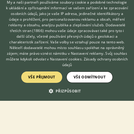
My a naši partneři používáme soubory cookie a podobné technologie
Mainská mývalí kočka
k ukládání a zpřístupnění informací ve vašem zařízení a ke zpracování
Manská kočka
osobních údajů, jako je vaše IP adresa, jedinečné identifikátory a
údaje o prohlížení, pro personalizovanou reklamu a obsah, měření
Munchkin
reklamy a obsahu, analýzu publika a zlepšování služeb.
Dodavatelé
Nebelung
třetích stran (1866)
mohou vaše údaje zpracovávat také pro tyto i
Hledáte zvířecího kamaráda?
další účely, včetně používání přesných údajů o geolokaci a
Německý rex
Zdarma vám poradí
charakteristik zařízení. Vaše volby se vztahují pouze na tento web.
VETERINÁŘ ONLINE
Něvská maškaráda
Někteří dodavatelé mohou místo souhlasu spoléhat na oprávněný
KONZULTOVAT S
zájem; máte právo vznést námitku v
Nastavení reklamy
. Svůj souhlas
Norská lesní kočka
VETERINÁŘEM
můžete kdykoli odvolat v
Nastavení cookies
.
Zásady ochrany osobních
Ocicat
údajů
Orientální dlouhosrstá kočka
VŠE PŘIJMOUT
VŠE ODMÍTNOUT
Orientální krátkosrstá kočka
Permská dlouhosrstá kočka
PŘIZPŮSOBIT
Permská krátkosrstá kočka
Perská kočka
Peterbald
Pixie-bob
Ragdoll