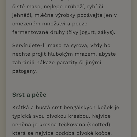
čisté maso, nejlépe drůbeží, rybí či
jehněčí, mléčné výrobky podávejte jen v
omezeném množství a pouze
fermentované druhy (živý jogurt, zákys).
Servírujete-li maso za syrova, vždy ho
nechte projít hlubokým mrazem, abyste
zabránili nákaze parazity či jinými
patogeny.
Srst a péče
Krátká a hustá srst bengálských koček je
typická svou divokou kresbou. Nejvíce
ceněná je kresba tečkovaná (spotted),
která se nejvíce podobá divoké kočce.