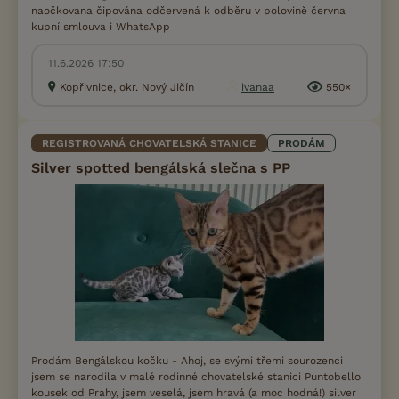
naočkovana čipována odčervená k odběru v polovině června
kupní smlouva i WhatsApp
11.6.2026 17:50
Kopřivnice, okr. Nový Jičín
ivanaa
550×
REGISTROVANÁ CHOVATELSKÁ STANICE
PRODÁM
Silver spotted bengálská slečna s PP
Prodám Bengálskou kočku - Ahoj, se svými třemi sourozenci
jsem se narodila v malé rodinné chovatelské stanici Puntobello
kousek od Prahy, jsem veselá, jsem hravá (a moc hodná!) silver