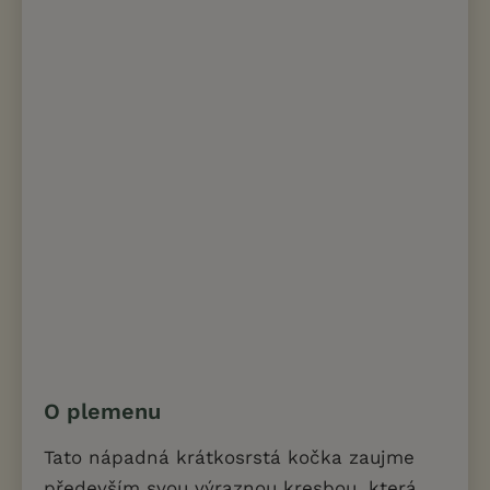
O plemenu
Tato nápadná krátkosrstá kočka zaujme
především svou výraznou kresbou, která