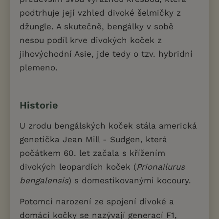
podtrhuje její vzhled divoké šelmičky z
džungle. A skutečně, bengálky v sobě
nesou podíl krve divokých koček z
jihovýchodní Asie, jde tedy o tzv. hybridní
plemeno.
Historie
U zrodu bengálských koček stála americká
genetička Jean Mill - Sudgen, která
počátkem 60. let začala s křížením
divokých leopardích koček (
Prionailurus
bengalensis
) s domestikovanými kocoury.
Potomci narození ze spojení divoké a
domácí kočky se nazývají generací F1,