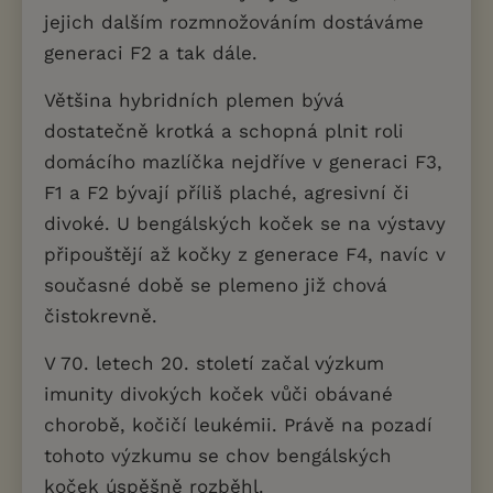
jejich dalším rozmnožováním dostáváme
generaci F2 a tak dále.
Většina hybridních plemen bývá
dostatečně krotká a schopná plnit roli
domácího mazlíčka nejdříve v generaci F3,
F1 a F2 bývají příliš plaché, agresivní či
divoké. U bengálských koček se na výstavy
připouštějí až kočky z generace F4, navíc v
současné době se plemeno již chová
čistokrevně.
V 70. letech 20. století začal výzkum
imunity divokých koček vůči obávané
chorobě, kočičí leukémii. Právě na pozadí
tohoto výzkumu se chov bengálských
koček úspěšně rozběhl.