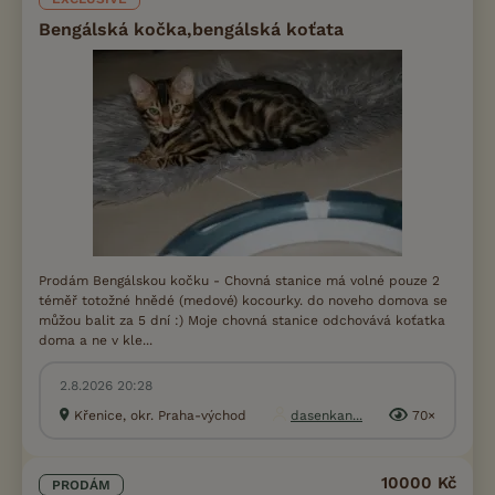
Bengálská kočka,bengálská koťata
Prodám Bengálskou kočku - Chovná stanice má volné pouze 2
téměř totožné hnědé (medové) kocourky. do noveho domova se
můžou balit za 5 dní :) Moje chovná stanice odchovává koťatka
doma a ne v kle...
2.8.2026 20:28
Křenice, okr. Praha-východ
dasenkan...
70×
10000 Kč
PRODÁM