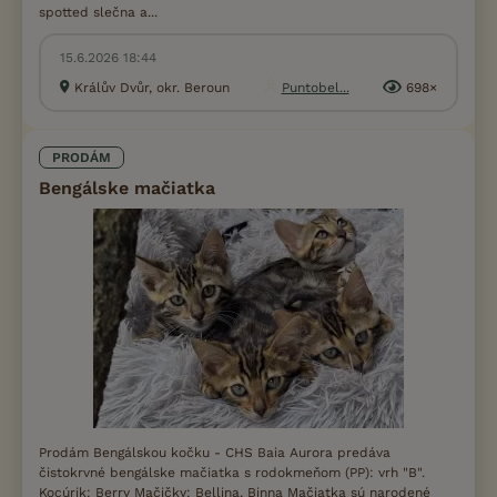
spotted slečna a...
15.6.2026 18:44
Králův Dvůr, okr. Beroun
Puntobel...
698×
PRODÁM
Bengálske mačiatka
Prodám Bengálskou kočku - CHS Baia Aurora predáva
čistokrvné bengálske mačiatka s rodokmeňom (PP): vrh "B".
Kocúrik: Berry Mačičky: Bellina, Binna Mačiatka sú narodené