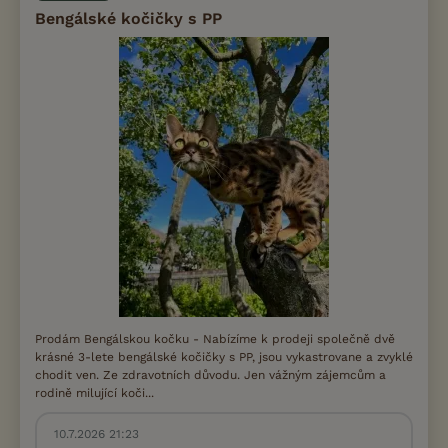
Bengálské kočičky s PP
Prodám Bengálskou kočku - Nabízíme k prodeji společně dvě
krásné 3-lete bengálské kočičky s PP, jsou vykastrovane a zvyklé
chodit ven. Ze zdravotních důvodu. Jen vážným zájemcům a
rodině milující koči...
10.7.2026 21:23