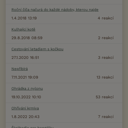
Roční číča načurá do každé nádoby, kterou najde
1.4.2018 13:19
4
reakcí
Kulhající kotě
29.8.2018 08:59
2
reakcí
Cestování letadlem s kočkou
27.1.2020 16:51
3
reakcí
Nepřibírá
7.11.2021 19:09
13
reakcí
Ohrádka z nylonu
19.10.2022 10:10
53
reakcí
Ohřívání krmiva
1.8.2022 20:43
7
reakcí
Škrábadlo pro bengálku