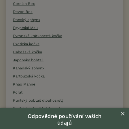
Cornish Rex
Devon Rex
Donský sphynx
Egyptská Mau
Evropská krátkosrstá kočka
Exotická kočka
Habešská kočka
Japonský bobtail
Kanadský sphynx
Kartouzská kočka
Khao Manne
Korat
Kurilský bobtail dlouhosrstý
Kurilský bobtail krátkosrstý
×
Odpovědné používání vašich
Kymerská kočka
údajů
Lykoi