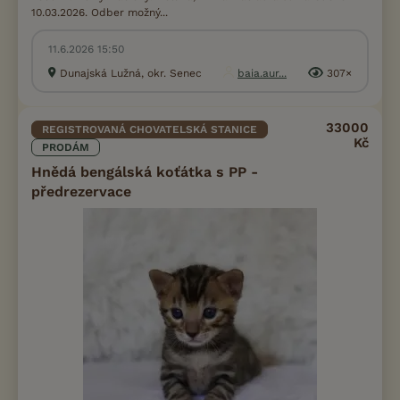
10.03.2026. Odber možný...
11.6.2026 15:50
Dunajská Lužná, okr. Senec
baia.aur...
307×
33000
REGISTROVANÁ CHOVATELSKÁ STANICE
Kč
PRODÁM
Hnědá bengálská koťátka s PP -
předrezervace