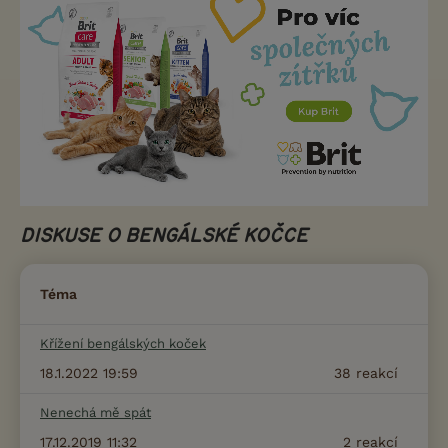
DISKUSE O BENGÁLSKÉ KOČCE
Téma
Křížení bengálských koček
18.1.2022 19:59
38
reakcí
Nenechá mě spát
17.12.2019 11:32
2
reakcí