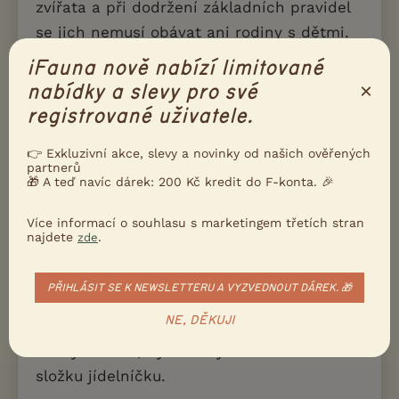
zvířata a při dodržení základních pravidel
se jich nemusí obávat ani rodiny s dětmi.
iFauna nově nabízí limitované
Jsou-li od mládí navyklé na postroj, rády
×
nabídky a slevy pro své
vás doprovodí na výlet i na různé
registrované uživatele.
pochůzky.
👉 Exkluzivní akce, slevy a novinky od našich ověřených
partnerů
🎁 A teď navíc dárek: 200 Kč kredit do F-konta. 🎉
Krmení
Více informací o souhlasu s marketingem třetích stran
Tyto odolné kočky nemají specifické
najdete
.
zde
nároky na výživu. Dobře prospívají jak na
kvalitních granulích, tak i na domácí
PŘIHLÁSIT SE K NEWSLETTERU A VYZVEDNOUT DÁREK. 🎁
stravě. Je však třeba mít na paměti, že
NE, DĚKUJI
kapsičky a konzervičky, jakkoliv jsou pro
kočky chutné, by neměly tvořit hlavní
složku jídelníčku.