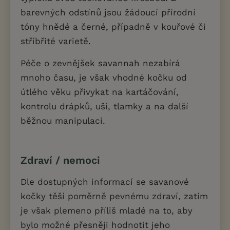
barevných odstínů jsou žádoucí přírodní
tóny hnědé a černé, případně v kouřové či
stříbřité varietě.
Péče o zevnějšek savannah nezabírá
mnoho času, je však vhodné kočku od
útlého věku přivykat na kartáčování,
kontrolu drápků, uší, tlamky a na další
běžnou manipulaci.
Zdraví / nemoci
Dle dostupných informací se savanové
kočky těší poměrně pevnému zdraví, zatím
je však plemeno příliš mladé na to, aby
bylo možné přesněji hodnotit jeho