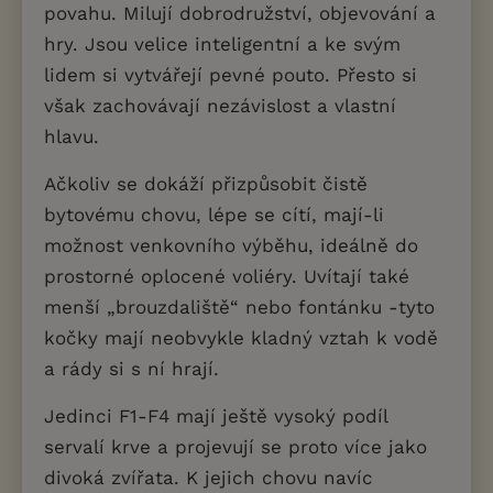
povahu. Milují dobrodružství, objevování a
hry. Jsou velice inteligentní a ke svým
lidem si vytvářejí pevné pouto. Přesto si
však zachovávají nezávislost a vlastní
hlavu.
Ačkoliv se dokáží přizpůsobit čistě
bytovému chovu, lépe se cítí, mají-li
možnost venkovního výběhu, ideálně do
prostorné oplocené voliéry. Uvítají také
menší „brouzdaliště“ nebo fontánku -tyto
kočky mají neobvykle kladný vztah k vodě
a rády si s ní hrají.
Jedinci F1-F4 mají ještě vysoký podíl
servalí krve a projevují se proto více jako
divoká zvířata. K jejich chovu navíc