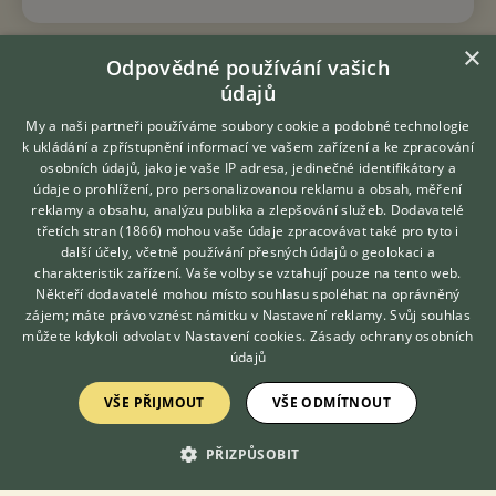
×
Odpovědné používání vašich
údajů
KONTAKT DO REDAKCE WEBU
My a naši partneři používáme soubory cookie a podobné technologie
k ukládání a zpřístupnění informací ve vašem zařízení a ke zpracování
redakce@ifauna.cz
osobních údajů, jako je vaše IP adresa, jedinečné identifikátory a
údaje o prohlížení, pro personalizovanou reklamu a obsah, měření
nonstop
reklamy a obsahu, analýzu publika a zlepšování služeb.
Dodavatelé
třetích stran (1866)
mohou vaše údaje zpracovávat také pro tyto i
Hledáte zvířecího kamaráda?
další účely, včetně používání přesných údajů o geolokaci a
Zdarma vám poradí
charakteristik zařízení. Vaše volby se vztahují pouze na tento web.
VETERINÁŘ ONLINE
Někteří dodavatelé mohou místo souhlasu spoléhat na oprávněný
DOMOVSKÁ STRÁNKA
KONZULTOVAT S
zájem; máte právo vznést námitku v
Nastavení reklamy
. Svůj souhlas
INZERCE
VETERINÁŘEM
můžete kdykoli odvolat v
Nastavení cookies
.
Zásady ochrany osobních
DISKUSE
údajů
ČLÁNKY
VŠE PŘIJMOUT
VŠE ODMÍTNOUT
CHOVATELSKÉ STANICE
ATLAS
PŘIZPŮSOBIT