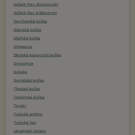
Selkirk Rex dlouhosrstý
Selkirk Rex krátkosrstý
Seychelská kočka
Siamská kočka
Sibiřská kočka
Singapura
Skotská klapouchá kočka
Snowshoe
Sokoke
Somálská kočka
Thajská kočka
Tonkinská kočka
Toyger
Turecká angora
Turecká Van
Ukrajinský levkoy