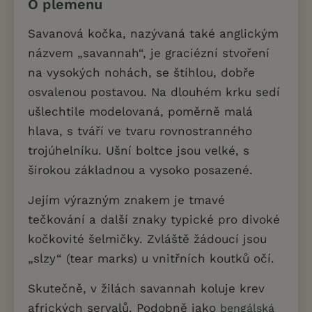
O plemenu
Savanová kočka, nazývaná také anglickým
názvem „savannah“, je graciézní stvoření
na vysokých nohách, se štíhlou, dobře
osvalenou postavou. Na dlouhém krku sedí
ušlechtile modelovaná, poměrně malá
hlava, s tváří ve tvaru rovnostranného
trojúhelníku. Ušní boltce jsou velké, s
širokou základnou a vysoko posazené.
Jejím výrazným znakem je tmavé
tečkování a další znaky typické pro divoké
kočkovité šelmičky. Zvláště žádoucí jsou
„slzy“ (tear marks) u vnitřních koutků očí.
Skutečně, v žilách savannah koluje krev
afrických servalů. Podobně jako
bengálská