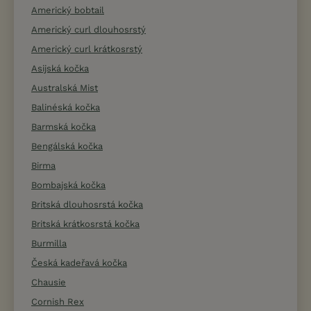
Americký bobtail
Americký curl dlouhosrstý
Americký curl krátkosrstý
Asijská kočka
Australská Mist
Balinéská kočka
Barmská kočka
Bengálská kočka
Birma
Bombajská kočka
Britská dlouhosrstá kočka
Britská krátkosrstá kočka
Burmilla
Česká kadeřavá kočka
Chausie
Cornish Rex