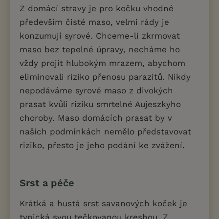
Z domácí stravy je pro kočku vhodné
především čisté maso, velmi rády je
konzumují syrové. Chceme-li zkrmovat
maso bez tepelné úpravy, necháme ho
vždy projít hlubokým mrazem, abychom
eliminovali riziko přenosu parazitů. Nikdy
nepodáváme syrové maso z divokých
prasat kvůli riziku smrtelné Aujeszkyho
choroby. Maso domácích prasat by v
našich podmínkách nemělo představovat
riziko, přesto je jeho podání ke zvážení.
Srst a péče
Krátká a hustá srst savanových koček je
typická svou tečkovanou kresbou. Z