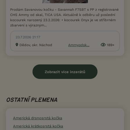
Prodám Savanovou kočku - Savannah F7SBT s PP z registrované
CHS Ammy od skal, TICA USA. Aktuálně k odběru už poslední
kocourek narozený 23.2.2026: • kocourek Onyx je ve stříbrném
zbarvení s výrazným...
23.7.2026 21:17
Dědov, okr. Náchod
Ammyodsk...
189×
Zobrazit více inzerátů
OSTATNÍ PLEMENA
Americká drsnosrstá kočka
Americká krátkosrstá kočka