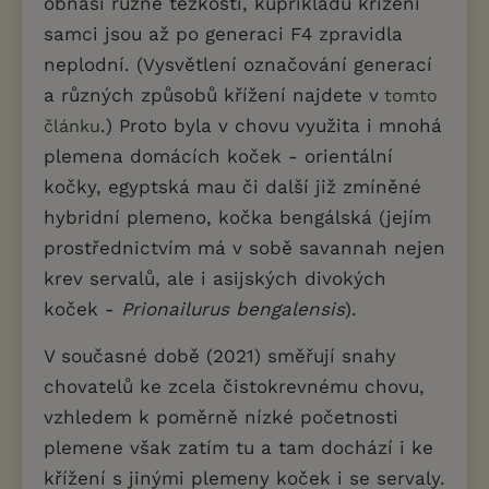
obnáší různé těžkosti, kupříkladu křížení
samci jsou až po generaci F4 zpravidla
neplodní. (Vysvětlení označování generací
a různých způsobů křížení najdete v
tomto
.) Proto byla v chovu využita i mnohá
článku
plemena domácích koček - orientální
kočky, egyptská mau či další již zmíněné
hybridní plemeno, kočka bengálská (jejím
prostřednictvím má v sobě savannah nejen
krev servalů, ale i asijských divokých
koček -
Prionailurus bengalensis
).
V současné době (2021) směřují snahy
chovatelů ke zcela čistokrevnému chovu,
vzhledem k poměrně nízké početnosti
plemene však zatím tu a tam dochází i ke
křížení s jinými plemeny koček i se servaly.