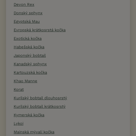
Devon Rex
Donský sphynx
Egyptská Mau
Evropská krátkosrstá kočka
Exotická kočka
Habešská kočka
Japonský bobtail
Kanadský sphynx
Kartouzská kočka
Khao Manne
Korat
Kurilský bobtail dlouhosrstý
Kurilský bobtail krátkosrstý
Kymerská kočka
Lykoi
Mainská mývalí kočka