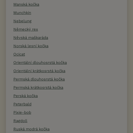
Manská kočka
Munchkin
Nebelung
Německý rex
Něvská maškaráda
Norská lesní kočka
Ocicat
Orientální dlouhosrstá kočka
Orientální krátkosrstá kočka
Permská dlouhosrstá kočka
Permská krátkosrstá kočka
Perská kočka
Peterbald
Pixie-bob
Ragdoll
Ruská modrá kočka