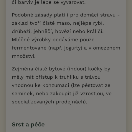
či barviv je lépe se vyvarovat.
Podobné zásady platí i pro domácí stravu -
základ tvoří čisté maso, nejlépe rybí,
drůbeží, jehněčí, hovězí nebo králičí.
Mléčné výrobky podáváme pouze
fermentované (např. jogurty) a v omezeném
množství.
Zejména čistě bytové (indoor) kočky by
měly mít přístup k truhlíku s trávou
vhodnou ke konzumaci (lze pěstovat ze
semínek, nebo zakoupit již vzrostlou, ve
specializovaných prodejnách).
Srst a péče