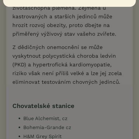
životaschopná plemena. Zejména u
kastrovaných a starších jedinců může
hrozit rozvoj obezity, proto dbejte na
přiměřený výživový stav vašeho zvířete.
Z dědičných onemocnění se může
vyskytnout polycystická choroba ledvin
(PKD) a hypertrofická kardiomyopatie,
riziko však není příliš velké a lze jej zcela
eliminovat testováním chovných jedinců.
Chovatelské stanice
Blue Alchemist, cz
Bohemia-Grande cz
H&M Grey Spirit