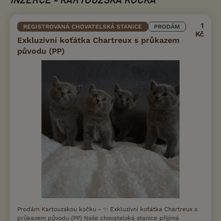
INZERCE - KARTOUZSKÁ KOČKA
1
REGISTROVANÁ CHOVATELSKÁ STANICE
PRODÁM
Kč
Exkluzivní koťátka Chartreux s průkazem
původu (PP)
Prodám Kartouzskou kočku - ✨ Exkluzivní koťátka Chartreux s
průkazem původu (PP) Naše chovatelská stanice přijímá