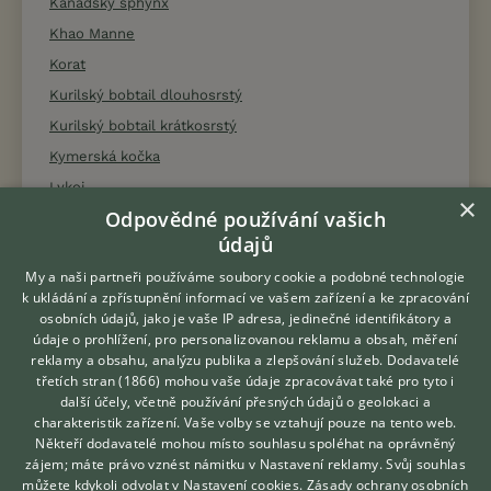
Kanadský sphynx
Khao Manne
Korat
Kurilský bobtail dlouhosrstý
Kurilský bobtail krátkosrstý
Kymerská kočka
Lykoi
×
Odpovědné používání vašich
Mainská mývalí kočka
údajů
Manská kočka
My a naši partneři používáme soubory cookie a podobné technologie
Munchkin
k ukládání a zpřístupnění informací ve vašem zařízení a ke zpracování
Nebelung
osobních údajů, jako je vaše IP adresa, jedinečné identifikátory a
údaje o prohlížení, pro personalizovanou reklamu a obsah, měření
Německý rex
reklamy a obsahu, analýzu publika a zlepšování služeb.
Dodavatelé
Něvská maškaráda
třetích stran (1866)
mohou vaše údaje zpracovávat také pro tyto i
Hledáte zvířecího kamaráda?
další účely, včetně používání přesných údajů o geolokaci a
Norská lesní kočka
Zdarma vám poradí
charakteristik zařízení. Vaše volby se vztahují pouze na tento web.
VETERINÁŘ ONLINE
Ocicat
Někteří dodavatelé mohou místo souhlasu spoléhat na oprávněný
KONZULTOVAT S
zájem; máte právo vznést námitku v
Nastavení reklamy
. Svůj souhlas
Orientální dlouhosrstá kočka
VETERINÁŘEM
můžete kdykoli odvolat v
Nastavení cookies
.
Zásady ochrany osobních