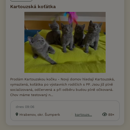
Kartouzská koťátka
Prodám Kartouzskou kočku - Nový domov hledají Kartouzská,
vymazlená, koťátka po výstavních rodičích s PP. Jsou již plně
socializovaná, odčervená a při odběru budou plně očkovaná.
Chov máme testovaný n...
dnes 09:06
Hrabenov, okr. Šumperk
kartouzs...
89×