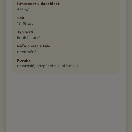
Hmotnost v dospělosti
4-7 kg
Věk
13-15 let
Typ srsti
krátká, hustá
Péče o srst a tělo
nenáročná
Povaha
nezávislá, přizpůsobivá, přátelská