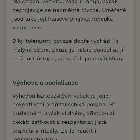
Má střední aktivitu, ráda si hraje, avšak
neprojevuje se nadměrně divoce. Uměřené
jsou také její hlasové projevy, mňouká
velmi málo.
Díky tolerantní povaze dobře vychází i s
malými dětmi, pouze je nutné ponechat jí
možnost ústupu, zatouží-li po chvíli klidu.
Výchova a socializace
Výhodou kartouzských koček je jejich
nekonfliktní a přizpůsobivá povaha. Při
důsledném, avšak vlídném, přístupu si
dokáží zafixovat a respektovat jistá
pravidla a rituály, lze je naučit i
jednoduché triky.