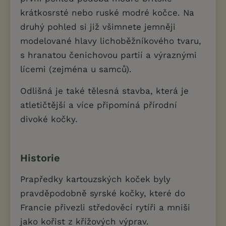
krátkosrsté nebo ruské modré kočce. Na
druhý pohled si již všimnete jemněji
modelované hlavy lichoběžníkového tvaru,
s hranatou čenichovou partií a výraznými
lícemi (zejména u samců).
Odlišná je také tělesná stavba, která je
atletičtější a více připomíná přírodní
divoké kočky.
Historie
Prapředky kartouzských koček byly
pravděpodobně syrské kočky, které do
Francie přivezli středověcí rytíři a mniši
jako kořist z křížových výprav.