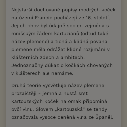
Nejstarší dochované popisy modrých koček
na území Francie pocházejí ze 16. století.
Jejich chov byl údajně spojen zejména s
mnišským řádem kartuziánů (odtud také
název plemene) a tichá a klidná povaha
plemene měla odrážet klidné rozjímání v
klášterních zdech a ambitech.
Jednoznačný důkaz o kočkách chovaných
v klášterech ale nemáme.
Druhá teorie vysvětluje název plemene
prozaičtěji - jemná a hustá srst
kartouzských koček na omak připomíná
ovčí vlnu. Slovem „kartouzská“ se tehdy
označovala vysoce ceněná vlna ze Španěl.