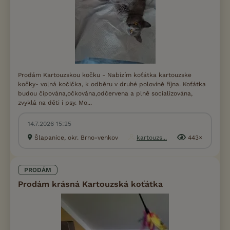
Prodám Kartouzskou kočku - Nabízím koťátka kartouzske
kočky- volná kočička, k odběru v druhé polovině října. Koťátka
budou čipována,očkována,odčervena a plně socializována,
zvyklá na děti i psy. Mo...
14.7.2026 15:25
Šlapanice, okr. Brno-venkov
kartouzs...
443×
PRODÁM
Prodám krásná Kartouzská koťátka