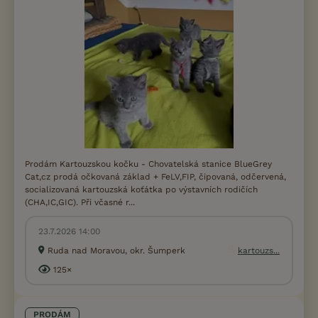
Prodám Kartouzskou kočku - Chovatelská stanice BlueGrey
Cat,cz prodá očkovaná základ + FeLV,FIP, čipovaná, odčervená,
socializovaná kartouzská koťátka po výstavních rodičích
(CHA,IC,GIC). Při včasné r...
23.7.2026 14:00
Ruda nad Moravou, okr. Šumperk
kartouzs...
125×
PRODÁM