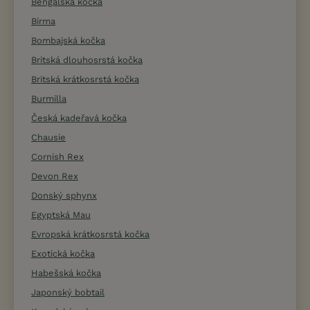
Bengálská kočka
Birma
Bombajská kočka
Britská dlouhosrstá kočka
Britská krátkosrstá kočka
Burmilla
Česká kadeřavá kočka
Chausie
Cornish Rex
Devon Rex
Donský sphynx
Egyptská Mau
Evropská krátkosrstá kočka
Exotická kočka
Habešská kočka
Japonský bobtail