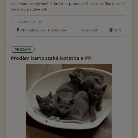
rezervace na výjimečná koťátka plemene Chartreux (kartouzská
kočka) z pečlivě vybr...
5.8.2026 15:02
Chomutov, okr. Chomutov
Kosák24
57×
PRODÁM
Prodám kartouzská koťátka s PP