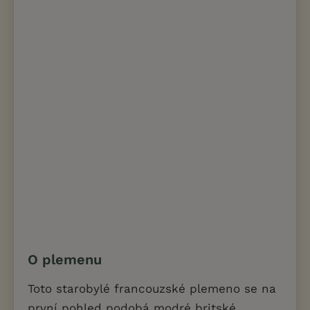
O plemenu
Toto starobylé francouzské plemeno se na
první pohled podobá modré britské