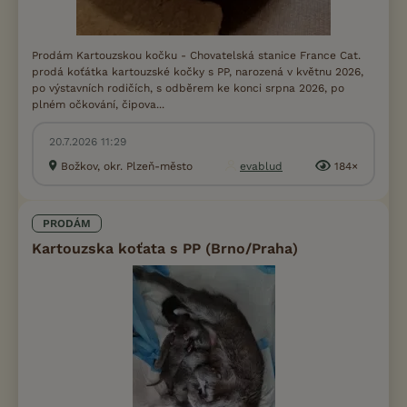
Prodám Kartouzskou kočku - Chovatelská stanice France Cat.
prodá koťátka kartouzské kočky s PP, narozená v květnu 2026,
po výstavních rodičích, s odběrem ke konci srpna 2026, po
plném očkování, čipova...
20.7.2026 11:29
Božkov, okr. Plzeň-město
evablud
184×
PRODÁM
Kartouzska koťata s PP (Brno/Praha)