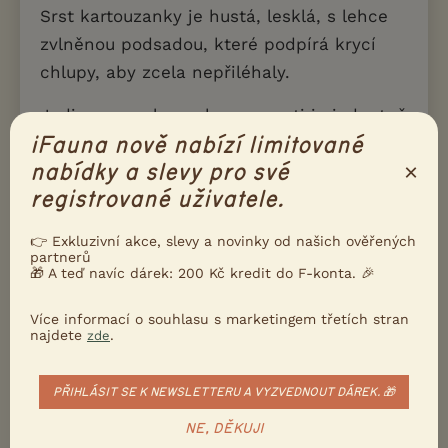
Srst kartouzanky je hustá, lesklá, s lehce
zvlněnou podsadou, které podpírá krycí
chlupy, aby zcela nepřiléhaly.
Jedinou povolenou barvou srsti je jednotně
modrá, oči mají být temně žluté, jantarové
iFauna nově nabízí limitované
×
nabídky a slevy pro své
či měděné barvy.
registrované uživatele.
Co se týká péče o zevnějšek, zcela postačí
občasné kartáčování a tu a tam
👉 Exkluzivní akce, slevy a novinky od našich ověřených
partnerů
zkontrolovat stav drápků. Rovněž věnujte
🎁 A teď navíc dárek: 200 Kč kredit do F-konta. 🎉
pozornost jakémukoliv výtoku z nosu, očí
Více informací o souhlasu s marketingem třetích stran
nebo uší.
najdete
.
zde
PŘIHLÁSIT SE K NEWSLETTERU A VYZVEDNOUT DÁREK. 🎁
Zdraví / nemoci
NE, DĚKUJI
Kartouzské kočky patří mezi zdravá a