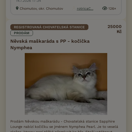
14.7.2026 17:34
Chomutov, okr. Chomutov
rotricaC...
126×
25000
REGISTROVANÁ CHOVATELSKÁ STANICE
Kč
PRODÁM
Něvská maškaráda s PP - kočička
Nymphea
Prodám Něvskou maškarádu - Chovatelská stanice Sapphire
Lounge nabízí kočičku se jménem Nymphea Pearl. Je to veselá
slečna, kterou není těžké přemluvit ke hře. Stačí vytáhnout