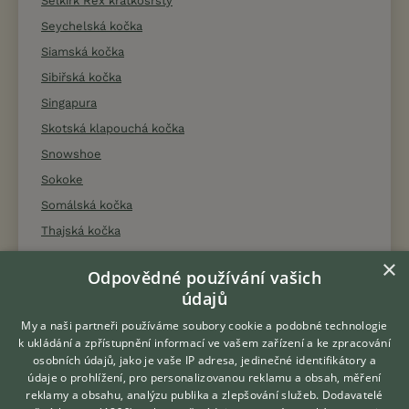
Selkirk Rex krátkosrstý
Seychelská kočka
Siamská kočka
Sibiřská kočka
Singapura
Skotská klapouchá kočka
Snowshoe
Sokoke
Somálská kočka
Thajská kočka
Tonkinská kočka
×
Odpovědné používání vašich
Toyger
údajů
Turecká angora
My a naši partneři používáme soubory cookie a podobné technologie
Turecká Van
k ukládání a zpřístupnění informací ve vašem zařízení a ke zpracování
Ukrajinský levkoy
osobních údajů, jako je vaše IP adresa, jedinečné identifikátory a
údaje o prohlížení, pro personalizovanou reklamu a obsah, měření
reklamy a obsahu, analýzu publika a zlepšování služeb.
Dodavatelé