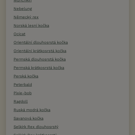
Munchkin
Nebelung
Německý rex
Norská lesní kočka
Ocicat
Orientální dlouhosrstá kočka
Orientální krátkosrstá kočka
Permská dlouhosrstá kočka
Permská krátkosrstá kočka
Perská kočka
Peterbald
Pixie-bob
Ragdoll
Ruská modrá kočka
Savanová kočka
Selkirk Rex dlouhosrstý