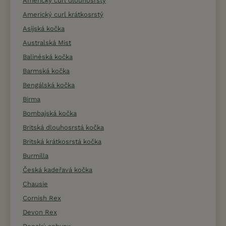
Americký curl dlouhosrstý
Americký curl krátkosrstý
Asijská kočka
Australská Mist
Balinéská kočka
Barmská kočka
Bengálská kočka
Birma
Bombajská kočka
Britská dlouhosrstá kočka
Britská krátkosrstá kočka
Burmilla
Česká kadeřavá kočka
Chausie
Cornish Rex
Devon Rex