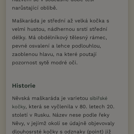
narůstající oblibě.
Maškaráda je střední až velká kočka s
velmi hustou, nádhernou srstí střední
délky. Má obdélníkový tělesný rámec,
pevné osvalení a lehce podlouhlou,
zaoblenou hlavu, na které poutají
pozornost sytě modré oči.
Historie
Něvská maškaráda je varietou
sibiřské
, která se vyčlenila v 80. letech 20.
kočky
století v Rusku. Název nese podle řeky
Něvy, v jejímž okolí se údajně objevovaly
dlouhosrsté kočky s odznaky (point) již