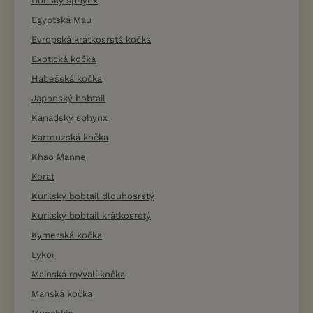
Donský sphynx
Egyptská Mau
Evropská krátkosrstá kočka
Exotická kočka
Habešská kočka
Japonský bobtail
Kanadský sphynx
Kartouzská kočka
Khao Manne
Korat
Kurilský bobtail dlouhosrstý
Kurilský bobtail krátkosrstý
Kymerská kočka
Lykoi
Mainská mývalí kočka
Manská kočka