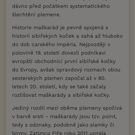
dávno před počátkem systematického
šlechtění plemene.
Historie maškarád je pevně spojená s
historií sibiřských koček a sahá až hluboko
do dob carského impéria. Nejpozději v
polovině 19. století dovezli podnikaví
evropští obchodníci první sibiřské kočky
do Evropy, avšak opravdový rozmach obou
sesterských plemen započal až v 80.
letech 20. století, kdy se také začaly
rozlišovat maškarády a sibiřské kočky.
Jediný rozdíl mezi oběma plemeny spočívá
v barvě srsti - maškarády jsou tzv. point,
tedy s odznaky, podobně jako siamky či
birmy. Zatímco FIFe roku 2011 uznala