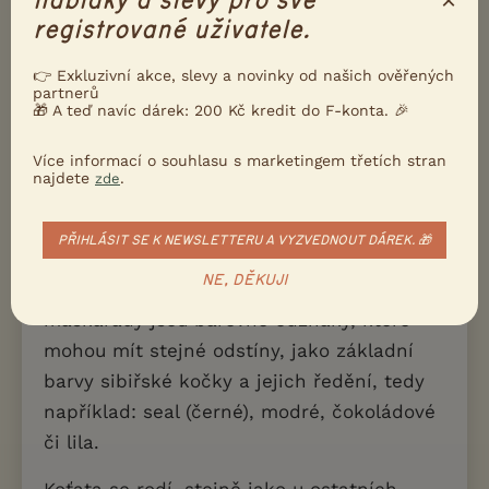
×
nabídky a slevy pro své
necháme maso vždy projít hlubokým
registrované uživatele.
mrazem.
👉 Exkluzivní akce, slevy a novinky od našich ověřených
partnerů
🎁 A teď navíc dárek: 200 Kč kredit do F-konta. 🎉
Srst a péče
Více informací o souhlasu s marketingem třetích stran
najdete
.
zde
Mimo období línání postačí bohatou srst
maškarády kartáčovat jednou týdně,
protože příliš neplstnatí.
PŘIHLÁSIT SE K NEWSLETTERU A VYZVEDNOUT DÁREK. 🎁
NE, DĚKUJI
Typickým a jediným možným zbarvením
maškarády jsou barevné odznaky, které
mohou mít stejné odstíny, jako základní
barvy sibiřské kočky a jejich ředění, tedy
například: seal (černé), modré, čokoládové
či lila.