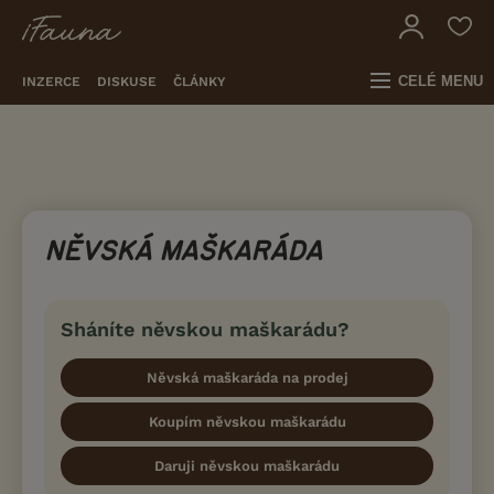
CELÉ MENU
INZERCE
DISKUSE
ČLÁNKY
NĚVSKÁ MAŠKARÁDA
Sháníte něvskou maškarádu?
Něvská maškaráda na prodej
Koupím něvskou maškarádu
Daruji něvskou maškarádu