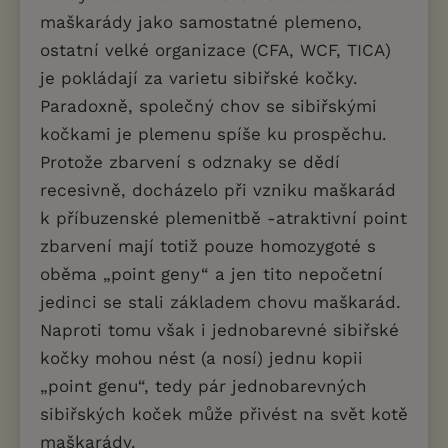
maškarády jako samostatné plemeno,
ostatní velké organizace (CFA, WCF, TICA)
je pokládají za varietu sibiřské kočky.
Paradoxně, společný chov se sibiřskými
kočkami je plemenu spíše ku prospěchu.
Protože zbarvení s odznaky se dědí
recesivně, docházelo při vzniku maškarád
k příbuzenské plemenitbě -atraktivní point
zbarvení mají totiž pouze homozygoté s
oběma „point geny“ a jen tito nepočetní
jedinci se stali základem chovu maškarád.
Naproti tomu však i jednobarevné sibiřské
kočky mohou nést (a nosí) jednu kopii
„point genu“, tedy pár jednobarevných
sibiřských koček může přivést na svět kotě
maškarády.