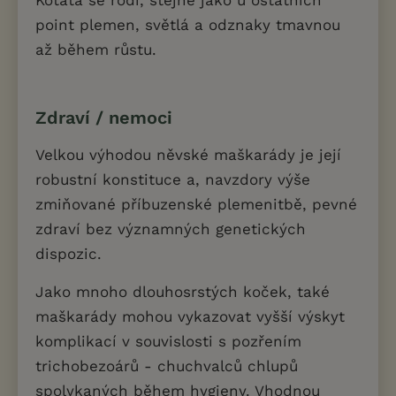
Koťata se rodí, stejně jako u ostatních
point plemen, světlá a odznaky tmavnou
až během růstu.
Zdraví / nemoci
Velkou výhodou něvské maškarády je její
robustní konstituce a, navzdory výše
zmiňované příbuzenské plemenitbě, pevné
zdraví bez významných genetických
dispozic.
Jako mnoho dlouhosrstých koček, také
maškarády mohou vykazovat vyšší výskyt
komplikací v souvislosti s pozřením
trichobezoárů - chuchvalců chlupů
spolykaných během hygieny. Vhodnou