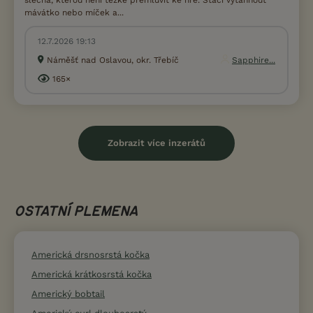
mávátko nebo míček a...
12.7.2026 19:13
Náměšť nad Oslavou, okr. Třebíč
Sapphire...
165×
Zobrazit více inzerátů
OSTATNÍ PLEMENA
Americká drsnosrstá kočka
Americká krátkosrstá kočka
Americký bobtail