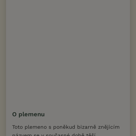
O plemenu
Toto plemeno s poněkud bizarně znějícím
názvem se v současné době těší