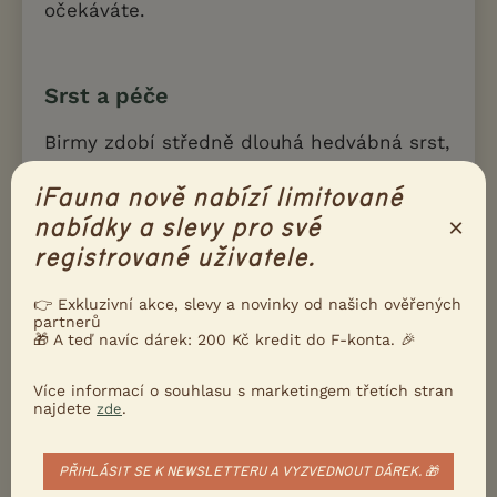
očekáváte.
Srst a péče
Birmy zdobí středně dlouhá hedvábná srst,
která není náchylná k plstnatění. Mimo
iFauna nově nabízí limitované
období línání postačí vyčesání přibližně
×
nabídky a slevy pro své
jednou týdně, chovatelé bytových koček
registrované uživatele.
ocení i nízkou přilnavost vypadaných
chlupů k nábytku a textiliím.
👉 Exkluzivní akce, slevy a novinky od našich ověřených
partnerů
🎁 A teď navíc dárek: 200 Kč kredit do F-konta. 🎉
Typické zbarvení tvoří světlý základ s
dobře ohraničenými tmavšími znaky na
Více informací o souhlasu s marketingem třetích stran
hlavě, nohou a ocase. Maska musí být
najdete
.
zde
uzavřená, tmavé znaky na spodní straně
těla se považují za vadu. Důležitým a
PŘIHLÁSIT SE K NEWSLETTERU A VYZVEDNOUT DÁREK. 🎁