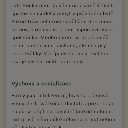
Tato kočka není stavěná na osamělý život,
špatně snáší delší pobyt v prázdném bytě.
Pokud tráví celá rodina většinu dne mimo
domov, birma velmi ocení aspoň zvířecího
společníka. Mnoho birem se dobře snáší
nejen s ostatními kočkami, ale i se psy
nebo králíky. V případě ne zcela malého
psa je ale na místě opatrnost.
Výchova a socializace
Birmy jsou inteligentní, hravé a učenlivé.
Věnujete-li své kočce dostatek pozornosti,
naučí se přijít na zavolání (pokud nebude
mít právě něco důležitého na práci) nebo i
nějaký ten hravý trik.