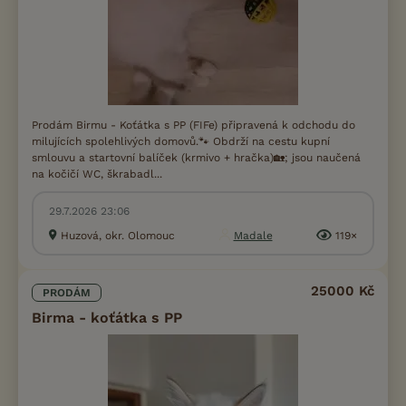
Prodám Birmu - Koťátka s PP (FIFe) připravená k odchodu do
milujících spolehlivých domovů.🐾 Obdrží na cestu kupní
smlouvu a startovní balíček (krmivo + hračka)🏡; jsou naučená
na kočičí WC, škrabadl...
29.7.2026 23:06
Huzová, okr. Olomouc
Madale
119×
25000 Kč
PRODÁM
Birma - koťátka s PP