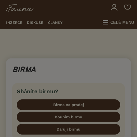
CELÉ MENU
INZERCE
DISKUSE
ČLÁNKY
BIRMA
Sháníte birmu?
Birma na prodej
Koupím birmu
Daruji birmu