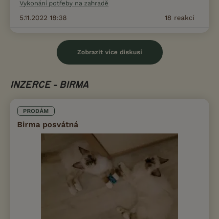
Vykonání potřeby na zahradě
5.11.2022 18:38
18
reakcí
Zobrazit více diskusí
INZERCE - BIRMA
PRODÁM
Birma posvátná