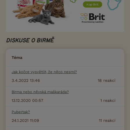
DISKUSE O BIRMĚ
Téma
Jak kočce vysvětlit, že něco nesmí?
3.4.2022 13:46
18
reakcí
Birma nebo něvská maškaráda?
13.12.2020 00:57
1
reakcí
Pubertak?
24.1.2021 11:09
11
reakcí