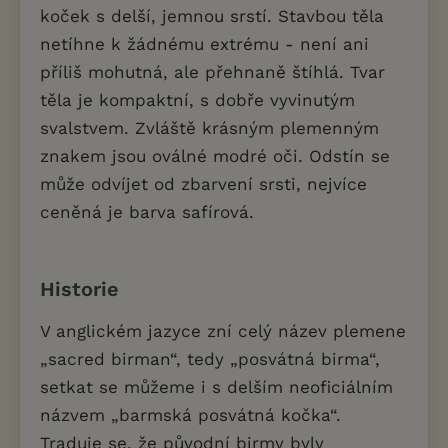
koček s delší, jemnou srstí. Stavbou těla
netíhne k žádnému extrému - není ani
příliš mohutná, ale přehnaně štíhlá. Tvar
těla je kompaktní, s dobře vyvinutým
svalstvem. Zvláště krásným plemenným
znakem jsou oválné modré oči. Odstín se
může odvíjet od zbarvení srsti, nejvíce
ceněná je barva safírová.
Historie
V anglickém jazyce zní celý název plemene
„sacred birman“, tedy „posvátná birma“,
setkat se můžeme i s delším neoficiálním
názvem „barmská posvátná kočka“.
Traduje se, že původní birmy byly