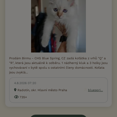
Prodám Birmu - CHS Blue Spring, CZ zadá koťátka z vrhů "Q" a
"R", která jsou aktuálně k odběru. 1 nádherný kluk a 3 holky jsou
vychovávaní v bytě spolu s ostatními členy domácnosti. Koťata
jsou zvyklá...
4.8.2026 07:20
Radotín, okr. Hlavní město Praha
bluespri...
735×