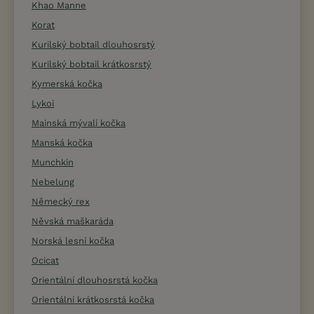
Khao Manne
Korat
Kurilský bobtail dlouhosrstý
Kurilský bobtail krátkosrstý
Kymerská kočka
Lykoi
Mainská mývalí kočka
Manská kočka
Munchkin
Nebelung
Německý rex
Něvská maškaráda
Norská lesní kočka
Ocicat
Orientální dlouhosrstá kočka
Orientální krátkosrstá kočka