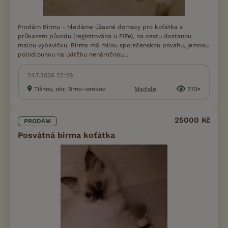
Prodám Birmu - hledáme úžasné domovy pro koťátka s
průkazem původu (registrována u FIFe), na cestu dostanou
malou výbavičku. Birma má milou společenskou povahu, jemnou
polodlouhou na údržbu nenáročnou...
24.7.2026 22:29
Tišnov, okr. Brno-venkov
Madale
510×
25000 Kč
PRODÁM
Posvátná birma koťátka