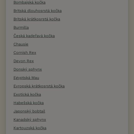
Bombajská kočka
Britská dlouhosrstá kočka
Britská krátkosrstá kočka
Burmilla
Česká kadeřavá kočka
Chausie
Cornish Rex
Devon Rex
Donský sphynx
Egyptská Mau
Evropská krátkosrstá kočka
Exotická kočka
Habešská kočka
Japonský bobtail
Kanadský sphynx
Kartouzská kočka