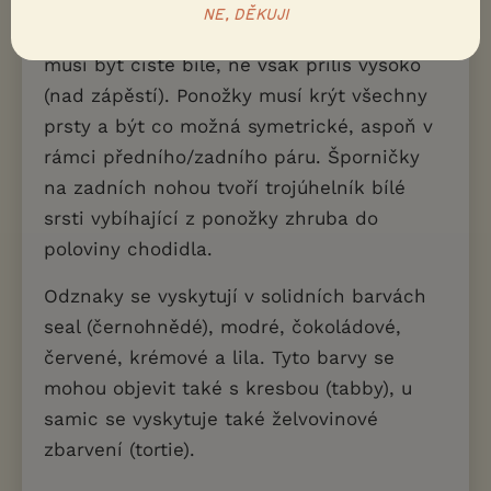
chovatelsky náročným znakem jsou
NE, DĚKUJI
ponožky a tzv. šporničky. Všechny tlapky
musí být čistě bílé, ne však příliš vysoko
(nad zápěstí). Ponožky musí krýt všechny
prsty a být co možná symetrické, aspoň v
rámci předního/zadního páru. Šporničky
na zadních nohou tvoří trojúhelník bílé
srsti vybíhající z ponožky zhruba do
poloviny chodidla.
Odznaky se vyskytují v solidních barvách
seal (černohnědé), modré, čokoládové,
červené, krémové a lila. Tyto barvy se
mohou objevit také s kresbou (tabby), u
samic se vyskytuje také želvovinové
zbarvení (tortie).