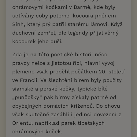
chrámovými kočkami v Barmě, kde byly
uctívány coby potomci kocoura jménem
Sinh, který prý patřil starému lámovi. Když
duchovní zemřel, dle legendy přijal věrný
kocourek jeho duši.
Zda je na této poetické historii něco
pravdy nelze s jistotou říci, hlavní vývoj
plemene však proběhl počátkem 20. století
ve Francii. Ve šlechtění birem byly použity
siamské a perské kočky, typické bílé
„punčošky“ pak birmy získaly patrně od
obyčejných domácích kříženců. Do chovu
však skutečně zasáhli i jedinci dovezení z
Orientu, například párek tibetských
chrámových koček.