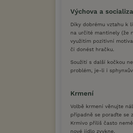
Výchova a socializ
Díky dobrému vztahu k 
na určité mantinely (že
využitím pozitivní motiv
či donést hračku.
Soužití s další kočkou n
problém, je-li i sphynxů
Krmení
Volbě krmení věnujte nále
případně se poraďte se 
Krmivo příliš často nemě
nové jídlo zvykne.