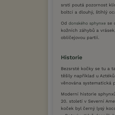
srsti poutá pozornost kl
boltci a dlouhý, štíhlý o
Od
se 
donského sphynxe
kožních záhybů a vrásek,
obličejovou partií.
Historie
Bezsrsté kočky se tu a t
těšily například u Azték
věnována systematická p
Moderní historie sphynxů
20. století v Severní A
koček byl černý lysý koc