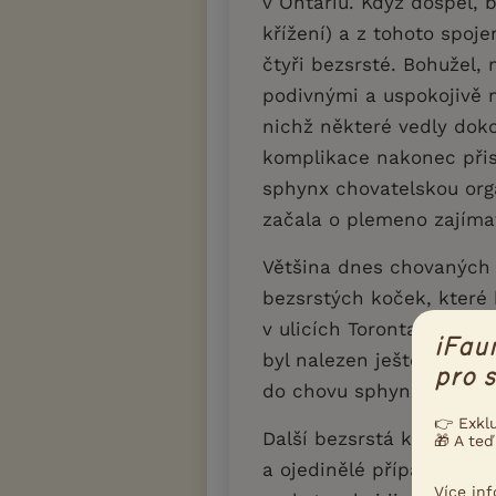
v Ontariu. Když dospěl, 
křížení) a z tohoto spoje
čtyři bezsrsté. Bohužel, 
podivnými a uspokojivě 
nichž některé vedly doko
komplikace nakonec při
sphynx chovatelskou orga
začala o plemeno zajíma
Většina dnes chovaných
bezsrstých koček, které
v ulicích Toronta. Vedl
iFau
byl nalezen ještě sameč
pro s
do chovu sphynxů tak n
👉 Exkl
Další bezsrstá kočka, Je
🎁 A teď
a ojedinělé případy naro
Více in