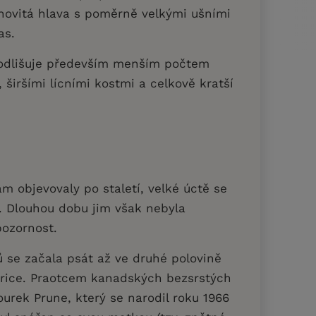
ínovitá hlava s poměrně velkými ušními
cas.
odlišuje především menším počtem
 širšími lícními kostmi a celkově kratší
am objevovaly po staletí, velké úctě se
ů. Dlouhou dobu jim však nebyla
ozornost.
 se začala psát až ve druhé polovině
merice. Praotcem kanadských bezsrstých
ourek Prune, který se narodil roku 1966