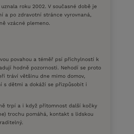
 uznala roku 2002. V současné době je
í a po zdravotní stránce vyrovnaná,
rně vzácné plemeno.
vou povahou a téměř psí příchylností k
yžadují hodně pozornosti. Nehodí se proto
teří tráví většinu dne mimo domov,
 s dětmi a dokáží se přizpůsobit i
 trpí a i když přítomnost další kočky
ne) trochu pomáhá, kontakt s lidskou
raditelný.