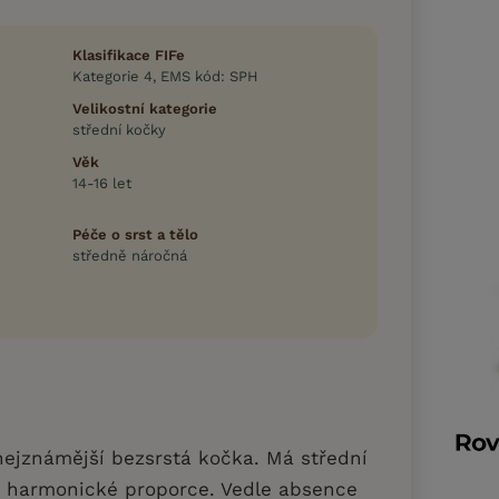
Klasifikace FIFe
Kategorie 4, EMS kód: SPH
Velikostní kategorie
střední kočky
Věk
14-16 let
Péče o srst a tělo
středně náročná
nejznámější bezsrstá kočka. Má střední
u a harmonické proporce. Vedle absence