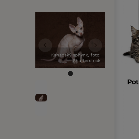
Kanadský sphynx, foto:
Shutterstock