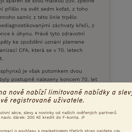
byl spářen se svou matkou (tzv. zpětné
ní přišlo na svět sedm koťat, z toho
mnoho samic z této linie trpělo
nediagnostikovanými záchvaty křečí, z
nce k úhynu. Právě tyto zdravotní
spěly ke zpoždění uznání plemene
nizací CFA, která se v 70. letech
t.
 sphynxů je však potomkem dvou
 byly postupně nalezeny koncem 70. let
e samic pojmenovaných Paloma a Punkie
na nově nabízí limitované nabídky a slev
ek Bambi, ten však byl záhy kastrována
vé registrované uživatele.
ezasáhl.
uzivní akce, slevy a novinky od našich ověřených partnerů
zabell, se objevila v americké Minnesotě
 navíc dárek: 200 Kč kredit do F-konta. 🎉
zení neosrstěných koťat se tu a tam
formací o souhlasu s marketingem třetích stran najdete
.
zde