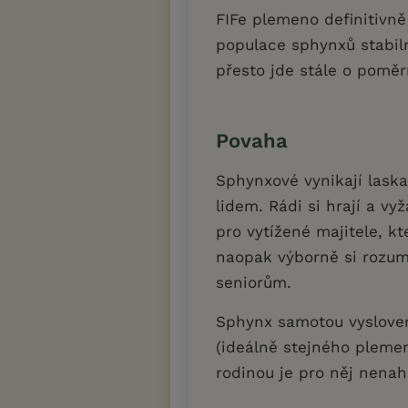
FIFe plemeno definitivně
populace sphynxů stabiln
přesto jde stále o pomě
Povaha
Sphynxové vynikají laska
lidem. Rádi si hrají a v
pro vytížené majitele, k
naopak výborně si rozumí
seniorům.
Sphynx samotou vysloveně
(ideálně stejného pleme
rodinou je pro něj nenah