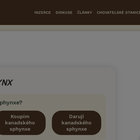
INZERCE
DISKUSE
ČLÁNKY
CHOVATELSKÉ STANIC
YNX
sphynxe?
Koupím
Daruji
kanadského
kanadského
sphynxe
sphynxe