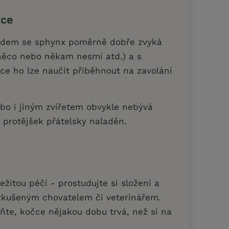
ace
lidem se sphynx poměrně dobře zvyká
 něco nebo někam nesmí atd.) a s
ace ho lze naučit přiběhnout na zavolání
ebo i jiným zvířetem obvykle nebývá
v protějšek přátelsky naladěn.
žitou péči - prostudujte si složení a
zkušeným chovatelem či veterinářem.
ňte, kočce nějakou dobu trvá, než si na