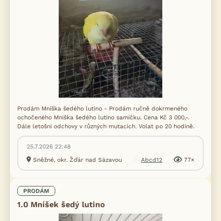
Prodám Mníška šedého lutino - Prodám ručně dokrmeného
ochočeného Mniška šedého lutino samičku. Cena Kč 3 000,-.
Dále letošni odchovy v různých mutacich. Volat po 20 hodině.
25.7.2026 22:48
Sněžné, okr. Žďár nad Sázavou
Abcd12
77×
PRODÁM
1.0 Mníšek šedý lutino