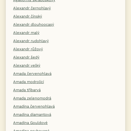
Alexandr černohlavý
Alexandr čínský
Alexandr dlouhoocasý
Alexandr malý
Alexandr rudohlavý
Alexandr růžový
Alexandr šedý
Alexandr velký
Amada červenohlavá
Amada modrolící
Amada tříbarvá
Amada zelenomodrá
Amadina červenohlavá
Amadina diamantová
Amadina Gouldové
Amadina pruhovaná