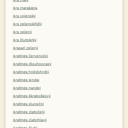
Ara marakána
Ara vojenský
Ara zelenokřídlý
Ara zelený
Ara žlutokrký
Arasari zelený
Aratinga červenolící
Aratinga dlouhoocasý
Aratinga hnědohrdlý
Aratinga jendaj
Aratinga nandej
Aratinga škraboškový
Aratinga sluneční
Aratinga zlatočelý
Aratinga zlatohlavý
Aratinga žlutý