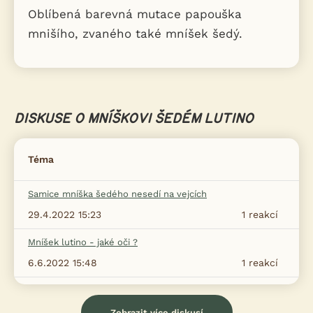
Oblíbená barevná mutace papouška
mnišího, zvaného také mníšek šedý.
DISKUSE O MNÍŠKOVI ŠEDÉM LUTINO
Téma
Samice mníška šedého nesedí na vejcích
29.4.2022 15:23
1
reakcí
Mníšek lutino - jaké oči ?
6.6.2022 15:48
1
reakcí
Zobrazit více diskusí