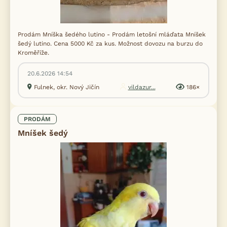
Prodám Mníška šedého lutino - Prodám letošní mláďata Mníšek
šedý lutino. Cena 5000 Kč za kus. Možnost dovozu na burzu do
Kroměříže.
20.6.2026 14:54
Fulnek, okr. Nový Jičín
vildazur...
186×
PRODÁM
Mníšek šedý