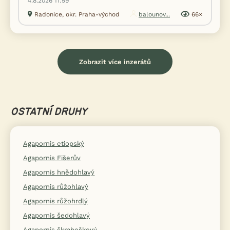
4.8.2026 11:59
Radonice, okr. Praha-východ
balounov...
66×
Zobrazit více inzerátů
OSTATNÍ DRUHY
Agapornis etiopský
Agapornis Fišerův
Agapornis hnědohlavý
Agapornis růžohlavý
Agapornis růžohrdlý
Agapornis šedohlavý
Agapornis škraboškový