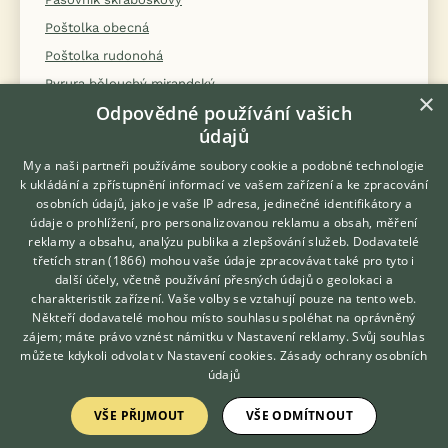
Poštolka obecná
Poštolka rudonohá
Pyrura bělouchý mirandský
×
Odpovědné používání vašich
Pyrura červenobřichý
údajů
Pyrura hnědoocasý pacifický
My a naši partneři používáme soubory cookie a podobné technologie
Pyrura hnědouchý
k ukládání a zpřístupnění informací ve vašem zařízení a ke zpracování
Pyrura modročelý
osobních údajů, jako je vaše IP adresa, jedinečné identifikátory a
údaje o prohlížení, pro personalizovanou reklamu a obsah, měření
Pyrura říční
reklamy a obsahu, analýzu publika a zlepšování služeb.
Dodavatelé
Pyrura rudohlavý
třetích stran (1866)
mohou vaše údaje zpracovávat také pro tyto i
Hledáte zvířecího kamaráda?
další účely, včetně používání přesných údajů o geolokaci a
Pyrura šedoprsý
Zdarma vám poradí
charakteristik zařízení. Vaše volby se vztahují pouze na tento web.
VETERINÁŘ ONLINE
Pyrura zelenolící
Někteří dodavatelé mohou místo souhlasu spoléhat na oprávněný
KONZULTOVAT S
zájem; máte právo vznést námitku v
Pyrura žlutokřídlý
Nastavení reklamy
. Svůj souhlas
VETERINÁŘEM
můžete kdykoli odvolat v
Nastavení cookies
.
Zásady ochrany osobních
Raroh velký
údajů
Rosela černohlavá
VŠE PŘIJMOUT
VŠE ODMÍTNOUT
Rosela penant
Rosela pestrá