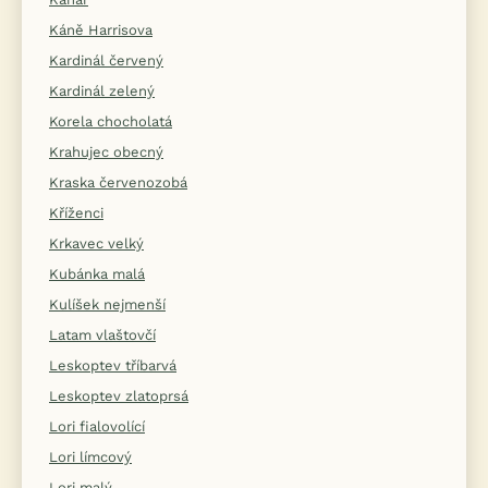
Káně Harrisova
Kardinál červený
Kardinál zelený
Korela chocholatá
Krahujec obecný
Kraska červenozobá
Kříženci
Krkavec velký
Kubánka malá
Kulíšek nejmenší
Latam vlaštovčí
Leskoptev tříbarvá
Leskoptev zlatoprsá
Lori fialovolící
Lori límcový
Lori malý