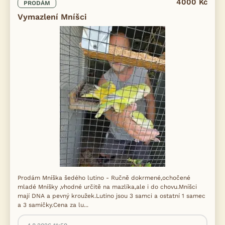
4000 Kč
PRODÁM
Vymazlení Mníšci
Prodám Mníška šedého lutino - Ručně dokrmené,ochočené
mladé Mníšky ,vhodné určitě na mazlíka,ale i do chovu.Mníšci
mají DNA a pevný kroužek.Lutino jsou 3 samci a ostatní 1 samec
a 3 samičky.Cena za lu...