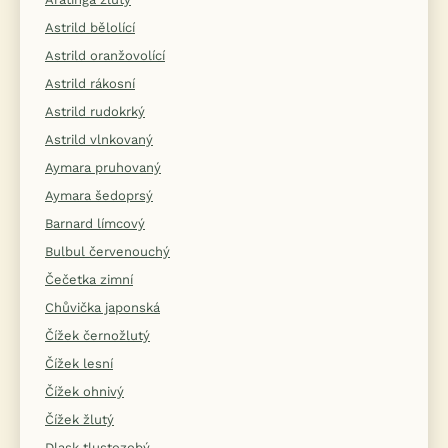
Astrild bělolící
Astrild oranžovolící
Astrild rákosní
Astrild rudokrký
Astrild vlnkovaný
Aymara pruhovaný
Aymara šedoprsý
Barnard límcový
Bulbul červenouchý
Čečetka zimní
Chůvička japonská
Čížek černožlutý
Čížek lesní
Čížek ohnivý
Čížek žlutý
Dlask tlustozobý