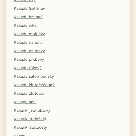
Kakadu Goffinův
Kakadu havraní
Kakadu inka
Kakadu molucký
Kakadu naholící
Kakadu palmový
Kakadu přilbový
Kakadu růžový
Kakadu šalomounský
Kakadu žlutočečelatý
Kakadu žlutolící
Kakapo soví
Kakariki jednobarvý
Kakariki rudočelý
Kakariki žlutočelý
Kanár