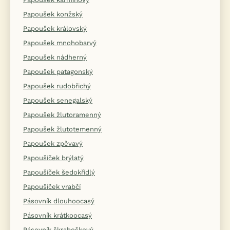
Papoušek konžský
Papoušek královský
Papoušek mnohobarvý
Papoušek nádherný
Papoušek patagonský
Papoušek rudobřichý
Papoušek senegalský
Papoušek žlutoramenný
Papoušek žlutotemenný
Papoušek zpěvavý
Papoušíček brýlatý
Papoušíček šedokřídlý
Papoušíček vrabčí
Pásovník dlouhoocasý
Pásovník krátkoocasý
Pásovník škraboškový