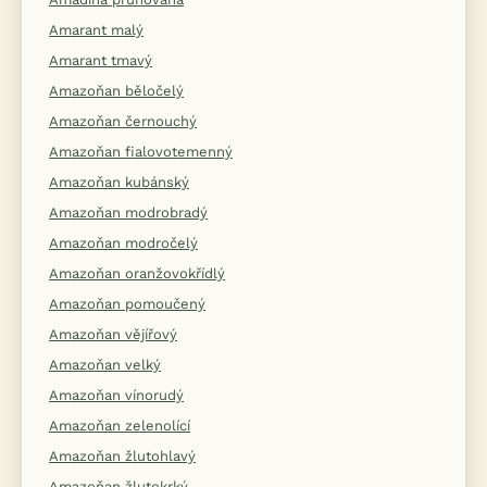
Amarant malý
Amarant tmavý
Amazoňan běločelý
Amazoňan černouchý
Amazoňan fialovotemenný
Amazoňan kubánský
Amazoňan modrobradý
Amazoňan modročelý
Amazoňan oranžovokřídlý
Amazoňan pomoučený
Amazoňan vějířový
Amazoňan velký
Amazoňan vínorudý
Amazoňan zelenolící
Amazoňan žlutohlavý
Amazoňan žlutokrký