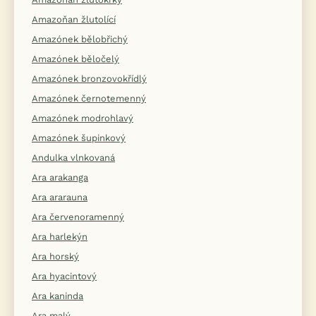
Amazoňan žlutolící
Amazónek bělobřichý
Amazónek běločelý
Amazónek bronzovokřídlý
Amazónek černotemenný
Amazónek modrohlavý
Amazónek šupinkový
Andulka vlnkovaná
Ara arakanga
Ara ararauna
Ara červenoramenný
Ara harlekýn
Ara horský
Ara hyacintový
Ara kaninda
Ara malý