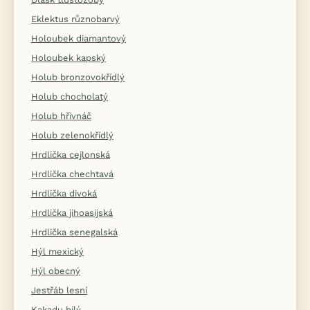
Eklektus různobarvý
Holoubek diamantový
Holoubek kapský
Holub bronzovokřídlý
Holub chocholatý
Holub hřivnáč
Holub zelenokřídlý
Hrdlička cejlonská
Hrdlička chechtavá
Hrdlička divoká
Hrdlička jihoasijská
Hrdlička senegalská
Hýl mexický
Hýl obecný
Jestřáb lesní
Kakadu bílý