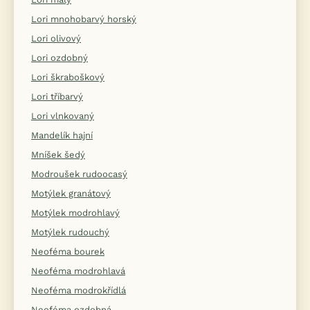
Lori mnohobarvý horský
Lori olivový
Lori ozdobný
Lori škraboškový
Lori tříbarvý
Lori vlnkovaný
Mandelík hajní
Mníšek šedý
Modroušek rudoocasý
Motýlek granátový
Motýlek modrohlavý
Motýlek rudouchý
Neoféma bourek
Neoféma modrohlavá
Neoféma modrokřídlá
Neoféma ozdobná