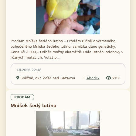
Prodám Mníška šedého lutino - Prodám ručně dokrmeného,
ochočeného Mniška šedého lutino, samička dáno geneticky.
Cena Kč 3 000,-. Odběr možný okamžitě. Dále letošni odchovy v
různých mutacich. Volat p...
1.8.2026 22:48
Sněžné, okr. Žďár nad Sázavou
Abcd12
211×
PRODÁM
Mníšek šedý lutino