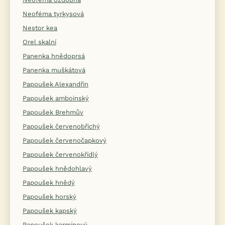
Neoféma tyrkysová
Nestor kea
Orel skalní
Panenka hnědoprsá
Panenka muškátová
Papoušek Alexandřin
Papoušek amboinský
Papoušek Brehmův
Papoušek červenobřichý
Papoušek červenočapkový
Papoušek červenokřídlý
Papoušek hnědohlavý
Papoušek hnědý
Papoušek horský
Papoušek kapský
Papoušek karmínový