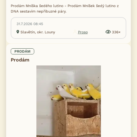
Prodám Mníška šedého lutino - Prodám Mníšek šedý lutino z
DNA sestavím nepříbuzné páry.
31.7.2026 08:45
Slavětín, okr. Louny
Proso
336×
PRODÁM
Prodám